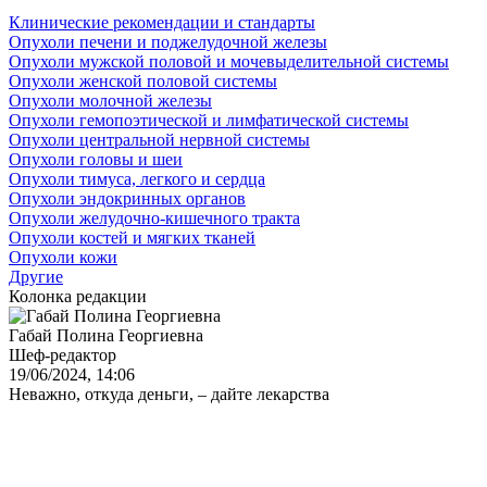
Клинические рекомендации и стандарты
Опухоли печени и поджелудочной железы
Опухоли мужской половой и мочевыделительной системы
Опухоли женской половой системы
Опухоли молочной железы
Опухоли гемопоэтической и лимфатической системы
Опухоли центральной нервной системы
Опухоли головы и шеи
Опухоли тимуса, легкого и сердца
Опухоли эндокринных органов
Опухоли желудочно-кишечного тракта
Опухоли костей и мягких тканей
Опухоли кожи
Другие
Колонка редакции
Габай Полина Георгиевна
Шеф-редактор
19/06/2024, 14:06
Неважно, откуда деньги, – дайте лекарства