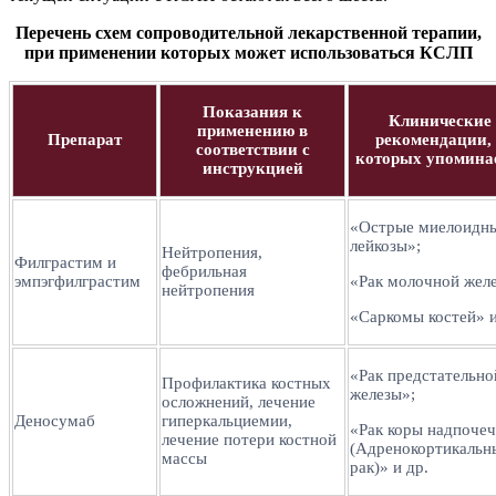
Перечень схем сопроводительной лекарственной терапии,
при применении которых может использоваться КСЛП
Показания к
Клинические
применению в
Препарат
рекомендации,
соответствии с
которых упомина
инструкцией
«Острые миелоидн
лейкозы»;
Нейтропения,
Филграстим и
фебрильная
эмпэгфилграстим
«Рак молочной жел
нейтропения
«Саркомы костей» и
«Рак предстательно
Профилактика костных
железы»;
осложнений, лечение
Деносумаб
гиперкальциемии,
«Рак коры надпоче
лечение потери костной
(Адренокортикальн
массы
рак)» и др.