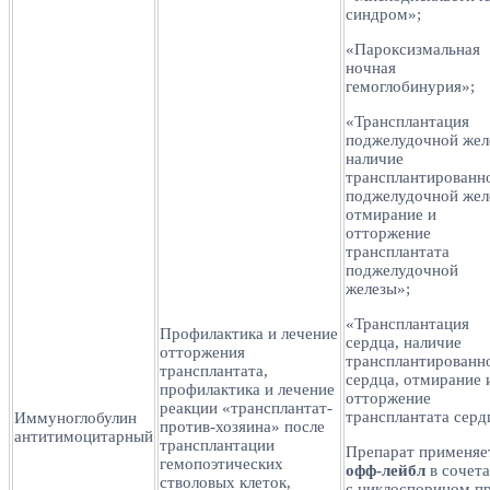
синдром»;
«Пароксизмальная
ночная
гемоглобинурия»;
«Трансплантация
поджелудочной жел
наличие
трансплантированн
поджелудочной жел
отмирание и
отторжение
трансплантата
поджелудочной
железы»;
«Трансплантация
Профилактика и лечение
сердца, наличие
отторжения
трансплантированн
трансплантата,
сердца, отмирание 
профилактика и лечение
отторжение
реакции «трансплантат-
трансплантата серд
Иммуноглобулин
против-хозяина» после
антитимоцитарный
трансплантации
Препарат применяе
гемопоэтических
офф-лейбл
в сочет
стволовых клеток,
с циклоспорином п