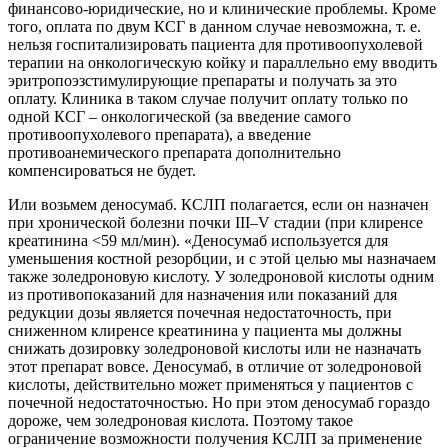
финансово-юридические, но и клинические проблемы. Кроме
того, оплата по двум КСГ в данном случае невозможна, т. е.
нельзя госпитализировать пациента для противоопухолевой
терапии на онкологическую койку и параллельно ему вводить
эритропоэзстимулирующие препараты и получать за это
оплату. Клиника в таком случае получит оплату только по
одной КСГ – онкологической (за введение самого
противоопухолевого препарата), а введение
противоанемического препарата дополнительно
компенсироваться не будет.
Или возьмем деносумаб. КСЛП полагается, если он назначен
при хронической болезни почки III–V стадии (при клиренсе
креатинина <59 мл/мин). «Деносумаб используется для
уменьшения костной резорбции, и с этой целью мы назначаем
также золедроновую кислоту. У золедроновой кислоты одним
из противопоказаний для назначения или показаний для
редукции дозы является почечная недостаточность, при
сниженном клиренсе креатинина у пациента мы должны
снижать дозировку золедроновой кислоты или не назначать
этот препарат вовсе. Деносумаб, в отличие от золедроновой
кислоты, действительно может применяться у пациентов с
почечной недостаточностью. Но при этом деносумаб гораздо
дороже, чем золедроновая кислота. Поэтому такое
ограничение возможности получения КСЛП за применение