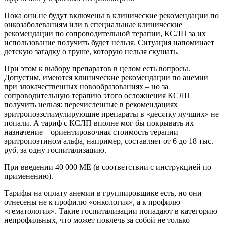
Пока они не будут включены в клинические рекомендации по
онкозаболеваниям или в специальные клинические
рекомендации по сопроводительной терапии, КСЛП за их
использование получить будет нельзя. Ситуация напоминает
детскую загадку о груше, которую нельзя скушать.
При этом к выбору препаратов в целом есть вопросы.
Допустим, имеются клинические рекомендации по анемии
при злокачественных новообразованиях – но за
сопроводительную терапию этого осложнения КСЛП
получить нельзя: перечисленные в рекомендациях
эритропоэзстимулирующие препараты в «десятку лучших» не
попали. А тариф с КСЛП вполне мог бы покрывать их
назначение – ориентировочная стоимость терапии
эритропоэтином альфа, например, составляет от 6 до 18 тыс.
руб.
за одну госпитализацию.
При введении 40 000 МЕ (в соответствии с инструкцией по
применению).
Тарифы на оплату анемии в группировщике есть, но они
отнесены не к профилю «онкология», а к профилю
«гематология». Такие госпитализации попадают в категорию
непрофильных, что может повлечь за собой не только