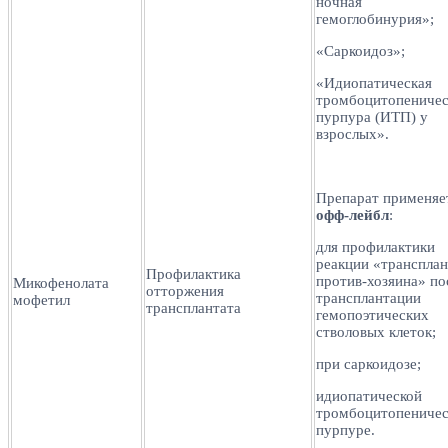
ночная
гемоглобинурия»;
«Саркоидоз»;
«Идиопатическая
тромбоцитопеничес
пурпура (ИТП) у
взрослых».
Препарат применяе
офф-лейбл
:
для профилактики
реакции «трансплан
Профилактика
против-хозяина» по
Микофенолата
отторжения
трансплантации
мофетил
трансплантата
гемопоэтических
стволовых клеток;
при саркоидозе;
идиопатической
тромбоцитопеничес
пурпуре.