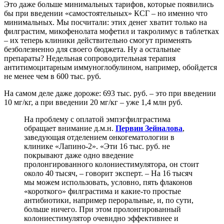
Это даже больше минимальных тарифов, которые появились
бы при введении «самостоятельных» КСГ – но именно что
минимальных. Мы посчитали: этих денег хватит только на
филграстим, микофенолата мофетил и такролимус в таблетках
– их теперь клиники действительно смогут применять
безболезненно для своего бюджета. Ну а остальные
препараты? Недельная сопроводительная терапия
антитимоцитарным иммуноглобулином, например, обойдется
не менее чем в
600 тыс. руб.
На самом деле даже дороже: 693 тыс. руб. – это при введении
10 мг/кг, а при введении 20 мг/кг – уже 1,4 млн руб.
На проблему с оплатой эмпэгфилграстима
обращает внимание д.м.н.
Первин Зейналова
,
заведующая отделением онкогематологии в
клинике «Лапино-2». «Эти 16 тыс. руб. не
покрывают даже одно введение
пролонгированного колониестимулятора, он стоит
около 40 тысяч, – говорит эксперт. – На 16 тысяч
мы можем использовать, условно, пять флаконов
«короткого» филграстима и какие-то простые
антибиотики, например пероральные, и, по сути,
больше ничего. При этом пролонгированный
колониестимулятор очевидно эффективнее и