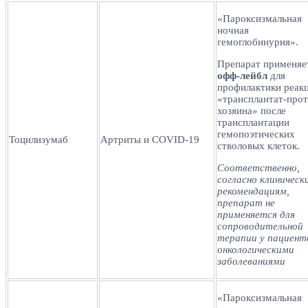
«Пароксизмальная
ночная
гемоглобинурия».
Препарат применяе
офф-лейбл
для
профилактики реак
«трансплантат-прот
хозяина» после
трансплантации
гемопоэтических
Тоцилизумаб
Артриты и COVID-19
стволовых клеток.
Соответственно,
согласно клиническ
рекомендациям,
препарат не
применяется для
сопроводительной
терапии у пациент
онкологическими
заболеваниями
«Пароксизмальная