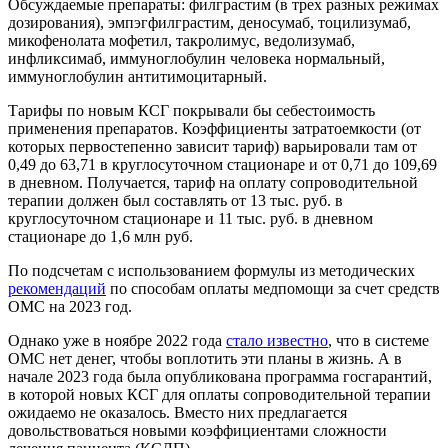
Обсуждаемые препараты: филграстим (в трех разных режимах
дозирования), эмпэгфилграстим, деносумаб, тоцилизумаб,
микофенолата мофетил, такролимус, ведолизумаб,
инфликсимаб, иммуноглобулин человека нормальный,
иммуноглобулин антитимоцитарный.
Тарифы по новым КСГ покрывали бы себестоимость
применения препаратов. Коэффициенты затратоемкости (от
которых первостепенно зависит тариф) варьировали там от
0,49 до 63,71 в круглосуточном стационаре и от 0,71 до 109,69
в дневном. Получается, тариф на оплату сопроводительной
терапии
должен был составлять
от 13 тыс. руб. в
круглосуточном стационаре и 11 тыс. руб. в дневном
стационаре до 1,6 млн руб.
По подсчетам с использованием формулы из методических
рекомендаций
по способам оплаты медпомощи за счет средств
ОМС на 2023 год.
Однако уже в ноябре 2022 года
стало известно
, что в системе
ОМС нет денег, чтобы воплотить эти планы в жизнь. А в
начале 2023 года была опубликована программа госгарантий,
в которой новых КСГ для оплаты сопроводительной терапии
ожидаемо не оказалось. Вместо них предлагается
довольствоваться новыми коэффициентами сложности