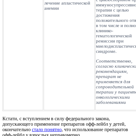
лечение апластической
иммуносупрессивн
анемии
терапии с целью
достижения
положительного отв
в том числе и полн
клинико-
гематологической
ремиссии при
миелодиспластичес
синдроме.
Соответственно,
согласно клиническ
рекомендациям,
препарат не
применяется для
сопроводительной
терапии у пациент
онкологическими
заболеваниями
Кстати, с вступлением в силу федерального закона,
допускающего применение препаратов офф-лейбл у детей,
окончательно
стало понятно
, что использование препаратов
офф-лейбл у взрослых неправомерно.