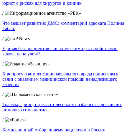
юрист о рисках для хирургов и клиник
/
Что мешает развитию ДМС: комментарий адвоката Полины
Габай.
/
Единая база пациентов с психическими расстройствами:
какова цена учета?
/
К вопросу о компенсации морального вреда пациентам в
связи с оказанием медицинской помощи ненадлежащего
качества
/
Травмы, грипп, стресс: от чего хотят избавиться россияне с
помощью гомеопатии
/
Комиссионный отбор: почему пациентам в России