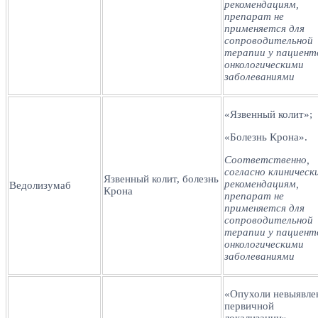
рекомендациям,
препарат не
применяется для
сопроводительной
терапии у пациент
онкологическими
заболеваниями
«Язвенный колит»;
«Болезнь Крона».
Соответственно,
согласно клиническ
Язвенный колит, болезнь
рекомендациям,
Ведолизумаб
Крона
препарат не
применяется для
сопроводительной
терапии у пациент
онкологическими
заболеваниями
«Опухоли невыявле
первичной
локализации».