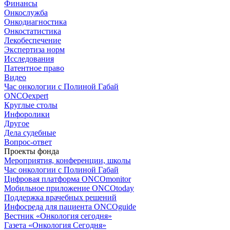
Финансы
Онкослужба
Онкодиагностика
Онкостатистика
Лекобеспечение
Экспертиза норм
Исследования
Патентное право
Видео
Час онкологии с Полиной Габай
ONCOexpert
Круглые столы
Инфоролики
Другое
Дела судебные
Вопрос-ответ
Проекты фонда
Мероприятия, конференции, школы
Час онкологии с Полиной Габай
Цифровая платформа ONCOmonitor
Мобильное приложение ONCOtoday
Поддержка врачебных решений
Инфосреда для пациента ONCOguide
Вестник «Онкология сегодня»
Газета «Онкология Сегодня»