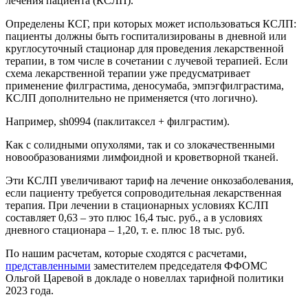
лечения пациента (КСЛП).
Определены КСГ, при которых может использоваться КСЛП:
пациенты
должны быть госпитализированы в дневной или
круглосуточный стационар для проведения лекарственной
терапии, в том числе в сочетании с лучевой терапией. Если
схема лекарственной терапии уже
предусматривает
применение
филграстима, деносумаба, эмпэгфилграстима,
КСЛП дополнительно не применяется (что логично).
Например, sh0994 (паклитаксел + филграстим).
Как с солидными опухолями, так и со злокачественными
новообразованиями лимфоидной и кроветворной тканей.
Эти КСЛП увеличивают тариф на лечение онкозаболевания,
если пациенту требуется сопроводительная лекарственная
терапия. При лечении в стационарных условиях КСЛП
составляет 0,63 – это
плюс
16,4 тыс. руб., а в условиях
дневного стационара – 1,20, т. е. плюс 18 тыс. руб.
По нашим расчетам, которые сходятся с расчетами,
представленными
заместителем председателя ФФОМС
Ольгой Царевой в докладе о новеллах тарифной политики
2023 года.