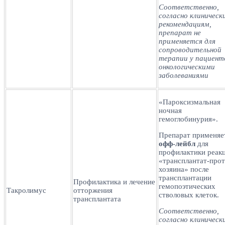
Соответственно,
согласно клиническ
рекомендациям,
препарат не
применяется для
сопроводительной
терапии у пациент
онкологическими
заболеваниями
«Пароксизмальная
ночная
гемоглобинурия».
Препарат применяе
офф-лейбл
для
профилактики реак
«трансплантат-прот
хозяина» после
трансплантации
Профилактика и лечение
гемопоэтических
Такролимус
отторжения
стволовых клеток.
трансплантата
Соответственно,
согласно клиническ