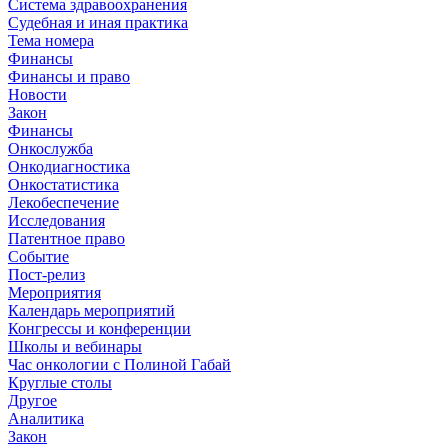
Система здравоохранения
Судебная и иная практика
Тема номера
Финансы
Финансы и право
Новости
Закон
Финансы
Онкослужба
Онкодиагностика
Онкостатистика
Лекобеспечение
Исследования
Патентное право
Событие
Пост-релиз
Мероприятия
Календарь мероприятий
Конгрессы и конференции
Школы и вебинары
Час онкологии с Полиной Габай
Круглые столы
Другое
Аналитика
Закон