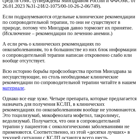
средств ОМС (утверждены Минздравом России и ФФОМС от
26.01.2023 №31-2/И/2-1075/00-10-26-2-06/749).
Если подразумеваются отдельные клинические рекомендации
по сопроводительной терапии, то они не существуют в
природе, потому что Минздрав давно тормозит их принятие.
(Исключение – рекомендации по лечению анемии.)
А если речь о клинических рекомендациях по
онкозаболеваниям, то в большинстве из них блок информации
о сопроводительной терапии написан откровенно слабо или
вообще отсутствует.
Всю историю борьбы профсообщества против Минздрава за
несуществующие, но столь необходимые клинические
рекомендации по сопроводительной терапии читайте в нашем
материале
.
Однако все еще хуже. Четыре препарата, которые предлагается
назначать для получения КСЛП, в клинических
рекомендациях по онкозаболеваниям
вообще не упоминаются.
Это тоцилизумаб, микофенолата мофетил, такролимус,
ведолизумаб. Получается, что они в сопроводительной
терапии у пациентов с онкологическими заболеваниями не
применяются. Соответственно, из этой «десятки лучших» в
текущей ситуации с КСЛП остаются всего шесть.