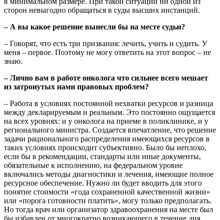
в минимальном размере. При такой ситуации ни одной из
сторон невыгодно обращаться в суды высших инстанций.
– А вы какое решение вынесли бы на месте судьи?
– Говорят, что есть три призвания: лечить, учить и судить. У
меня – первое. Поэтому не могу ответить на этот вопрос – не
знаю.
– Лично вам в работе онколога что сильнее всего мешает
из затронутых нами правовых проблем?
– Работа в условиях постоянной нехватки ресурсов и разница
между декларируемым и реальным. Это постоянно ощущается
на всех уровнях: и у онколога на приеме в поликлинике, и у
регионального министра. Создается впечатление, что решение
задачи рационального распределения имеющихся ресурсов в
таких условиях происходит субъективно. Было бы неплохо,
если бы в рекомендации, стандарты или иные документы,
обязательные к исполнению, на федеральном уровне
включались методы диагностики и лечения, имеющие полное
ресурсное обеспечение. Нужно ли будет вводить для этого
понятие стоимости «года сохраненной качественной жизни»
или «порога готовности платить», могу только предполагать.
Но тогда врач или организатор здравоохранения на месте был
бы избавлен от многократно возникающего в течение дня