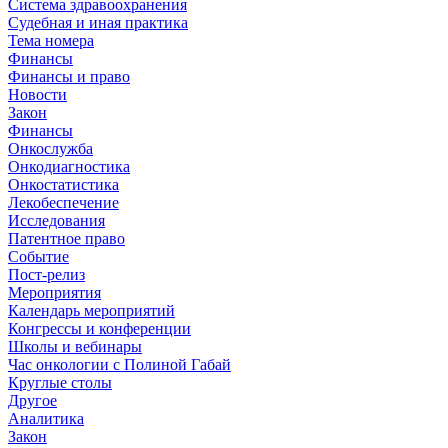
Система здравоохранения
Судебная и иная практика
Тема номера
Финансы
Финансы и право
Новости
Закон
Финансы
Онкослужба
Онкодиагностика
Онкостатистика
Лекобеспечение
Исследования
Патентное право
Событие
Пост-релиз
Мероприятия
Календарь мероприятий
Конгрессы и конференции
Школы и вебинары
Час онкологии с Полиной Габай
Круглые столы
Другое
Аналитика
Закон