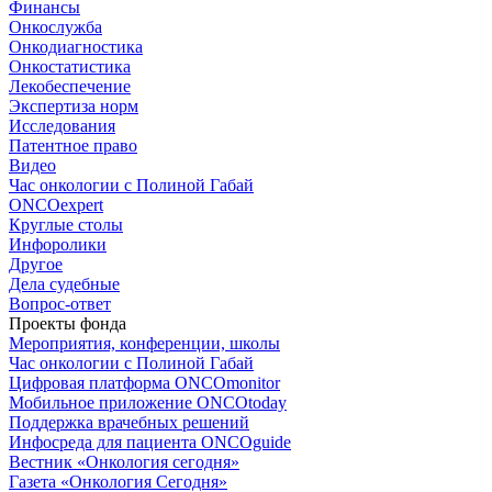
Финансы
Онкослужба
Онкодиагностика
Онкостатистика
Лекобеспечение
Экспертиза норм
Исследования
Патентное право
Видео
Час онкологии с Полиной Габай
ONCOexpert
Круглые столы
Инфоролики
Другое
Дела судебные
Вопрос-ответ
Проекты фонда
Мероприятия, конференции, школы
Час онкологии с Полиной Габай
Цифровая платформа ONCOmonitor
Мобильное приложение ONCOtoday
Поддержка врачебных решений
Инфосреда для пациента ONCOguide
Вестник «Онкология сегодня»
Газета «Онкология Сегодня»