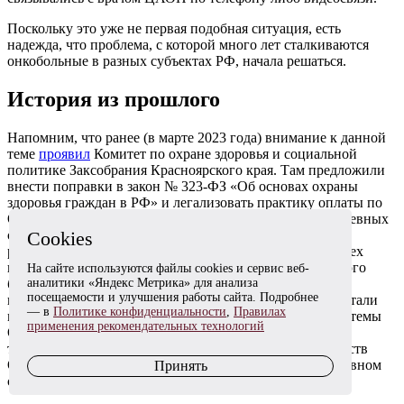
Поскольку это уже не первая подобная ситуация, есть
надежда, что проблема, с которой много лет сталкиваются
онкобольные в разных субъектах РФ, начала решаться.
История из прошлого
Напомним, что ранее (в марте 2023 года) внимание к данной
теме
проявил
Комитет по охране здоровья и социальной
политике Заксобрания Красноярского края. Там предложили
внести поправки в закон № 323-ФЗ «Об основах охраны
здоровья граждан в РФ» и легализовать практику оплаты по
ОМС таблетированного лечения онкозаболеваний в дневных
стационарах. Региональные парламентарии
Cookies
руководствовались тем, что обеспечить лекарствами всех
нуждающихся онкобольных только за счет регионального
На сайте используются файлы cookies и сервис веб-
бюджета, без финансового участия системы ОМС, не
аналитики «Яндекс Метрика» для анализа
посещаемости и улучшения работы сайта. Подробнее
получается. Тогда поводом к рассмотрению ситуации стали
— в
Политике конфиденциальности
,
Правилах
многочисленные штрафы, наложенные аудиторами системы
применения рекомендательных технологий
ОМС на региональный онкодиспансер. Там выдавали
таблетированные препараты, закупленные за счет средств
ОМС, пациентам, которые числились на лечении в дневном
Принять
стационаре, но по факту принимали таблетки дома.