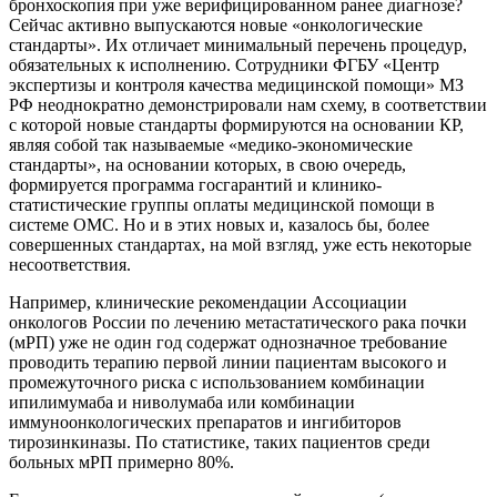
бронхоскопия при уже верифицированном ранее диагнозе?
Сейчас активно выпускаются новые «онкологические
стандарты». Их отличает минимальный перечень процедур,
обязательных к исполнению. Сотрудники ФГБУ «Центр
экспертизы и контроля качества медицинской помощи» МЗ
РФ неоднократно демонстрировали нам схему, в соответствии
с которой новые стандарты формируются на основании КР,
являя собой так называемые «медико-экономические
стандарты», на основании которых, в свою очередь,
формируется программа госгарантий и клинико-
статистические группы оплаты медицинской помощи в
системе ОМС. Но и в этих новых и, казалось бы, более
совершенных стандартах, на мой взгляд, уже есть некоторые
несоответствия.
Например, клинические рекомендации Ассоциации
онкологов России по лечению метастатического рака почки
(мРП) уже не один год содержат однозначное требование
проводить терапию первой линии пациентам высокого и
промежуточного риска с использованием комбинации
ипилимумаба и ниволумаба или комбинации
иммуноонкологических препаратов и ингибиторов
тирозинкиназы. По статистике, таких пациентов среди
больных мРП примерно 80%.