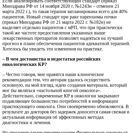
Если анализировать соответствующий стандарт (приказ
Минздрава РФ от 14 ноября 2020 г. №1243н – отменен 21
марта 2022 г.), то такая терапия запланирована всего для 40%
пациентов. Новый стандарт при раке паренхимы почки
(приказ Минздрава РФ от 21 марта 2022 г. №182н) не
выделяет отдельно пациентов с мРП, что при практически
такой же частоте предоставления указанных выше
лекарственных препаратов позволяет надеяться на лучший
прогноз в плане обеспечения пациентов адекватной терапией.
Хотелось бы увидеть эти изменения на практике.
– В чем достоинства и недостатки российских
онкологических КР?
– Честно говоря, мне нравятся наши клинические
рекомендации тем, что авторам удалось осуществить
основную, на мой взгляд, идею создания материала, который
мог бы являться «настольной книгой онколога».
Действительно, современные КР в онкологии закрывают
подавляющее большинство потребностей в информации
практикующего онколога. Они своевременно обновляются. В
результате до докторов без задержек доносится самая свежая и
актуальная информация об эффективных методах
диагностики и лечения.
Но придание таким рекомендациям Федеральным законом от