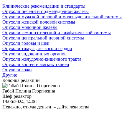
Клинические рекомендации и стандарты
Опухоли печени и поджелудочной железы
Опухоли мужской половой и мочевыделительной системы
Опухоли женской половой системы
Опухоли молочной железы
Опухоли гемопоэтической и лимфатической системы
Опухоли центральной нервной системы
Опухоли головы и шеи
Опухоли тимуса, легкого и сердца
Опухоли эндокринных органов
Опухоли желудочно-кишечного тракта
Опухоли костей и мягких тканей
Опухоли кожи
Другие
Колонка редакции
Габай Полина Георгиевна
Шеф-редактор
19/06/2024, 14:06
Неважно, откуда деньги, – дайте лекарства