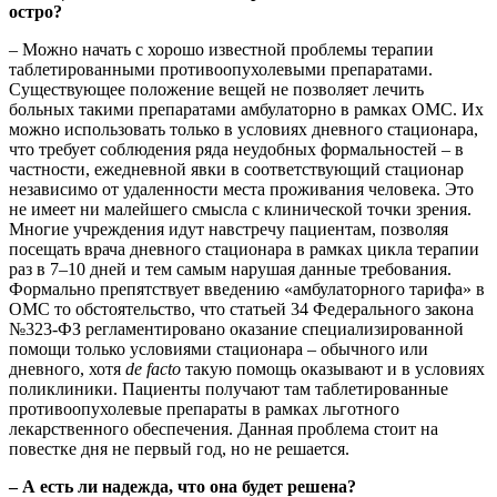
остро?
– Можно начать с хорошо известной проблемы терапии
таблетированными противоопухолевыми препаратами.
Существующее положение вещей не позволяет лечить
больных такими препаратами амбулаторно в рамках ОМС. Их
можно использовать только в условиях дневного стационара,
что требует соблюдения ряда неудобных формальностей – в
частности, ежедневной явки в соответствующий стационар
независимо от удаленности места проживания человека. Это
не имеет ни малейшего смысла с клинической точки зрения.
Многие учреждения идут навстречу пациентам, позволяя
посещать врача дневного стационара в рамках цикла терапии
раз в 7–10 дней и тем самым нарушая данные требования.
Формально препятствует введению «амбулаторного тарифа» в
ОМС то обстоятельство, что статьей 34 Федерального закона
№323-ФЗ регламентировано оказание специализированной
помощи только условиями стационара – обычного или
дневного, хотя
de facto
такую помощь оказывают и в условиях
поликлиники. Пациенты получают там таблетированные
противоопухолевые препараты в рамках льготного
лекарственного обеспечения. Данная проблема стоит на
повестке дня не первый год, но не решается.
– А есть ли надежда, что она будет решена?