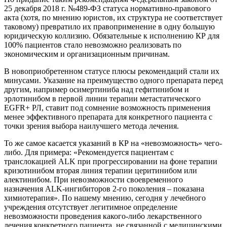
25 декабря 2018 г. №489-ФЗ статуса нормативно-правового
акта (хотя, по мнению юристов, их структура не соответствует
таковому) превратило их правоприменение в одну большую
юридическую коллизию. Обязательные к исполнению КР для
100% пациентов стало невозможно реализовать по
экономическим и организационным причинам.
В новоприобретенном статусе плюсы рекомендаций стали их
минусами. Указание на преимущество одного препарата перед
другим, например осимертиниба над гефитинибом и
эрлотинибом в первой линии терапии метастатического
EGFR+ РЛ, ставит под сомнение возможность применения
менее эффективного препарата для конкретного пациента с
точки зрения выбора наилучшего метода лечения.
То же самое касается указаний в КР на «невозможность» чего-
либо. Для примера: «Рекомендуется пациентам с
транслокацией ALK при прогрессировании на фоне терапии
кризотинибом вторая линия терапии церитинибом или
алектинибом. При невозможности своевременного
назначения ALK-ингибиторов 2-го поколения – показана
химиотерапия». По нашему мнению, сегодня у лечебного
учреждения отсутствует легитимное определение
невозможности проведения какого-либо лекарственного
лечения конкретного пациента, не связанной с медицинскими