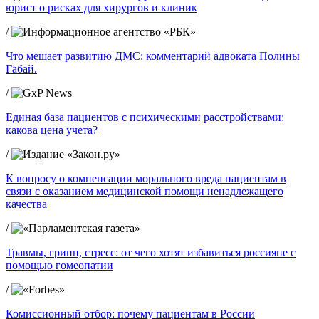
юрист о рисках для хирургов и клиник
/
Что мешает развитию ДМС: комментарий адвоката Полины
Габай.
/
Единая база пациентов с психическими расстройствами:
какова цена учета?
/
К вопросу о компенсации морального вреда пациентам в
связи с оказанием медицинской помощи ненадлежащего
качества
/
Травмы, грипп, стресс: от чего хотят избавиться россияне с
помощью гомеопатии
/
Комиссионный отбор: почему пациентам в России