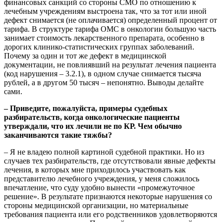
финансовых санкций со стороны СМО по отношению к
лечебным учреждениям выстроена так, что за тот или иной
дефект снимается (не оплачивается) определенный процент от
тарифа. В структуре тарифа ОМС в онкологии большую часть
занимает стоимость лекарственного препарата, особенно в
дорогих клинико-статистических группах заболеваний.
Почему за один и тот же дефект в медицинской
документации, не повлиявший на результат лечения пациента
(код нарушения – 3.2.1), в одном случае снимается тысяча
рублей, а в другом 50 тысяч – непонятно. Выводы делайте
сами.
– Приведите, пожалуйста, примеры судебных
разбирательств, когда онкологические пациенты
утверждали, что их лечили не по КР. Чем обычно
заканчиваются такие тяжбы?
– Я не владею полной картиной судебной практики. Но из
случаев тех разбирательств, где отсутствовали явные дефекты
лечения, в которых мне приходилось участвовать как
представителю лечебного учреждения, у меня сложилось
впечатление, что суду удобно вынести «промежуточное
решение». В результате признаются некоторые нарушения со
стороны медицинской организации, но материальные
требования пациента или его родственников удовлетворяются