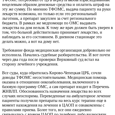
нецелевым образом денежные средства и оплатить штраф на
эту же сумму. По мнению ТФОМС, выдача пациенту на руки
лекарств возможна, но только если это региональный
льготник, а препарат закуплен за счет регионального
бюджета. В рамках же медпомощи по ОМС выдавать
лекарства на дом нельзя. К тому же врач должен быть уверен в
том, что больной действительно принимает лекарство, и
наблюдать за его состоянием. В дневном стационаре это
делать можно, а вот на дому нет.
Требование фонда медицинская организация добровольно не
исполнила. Начались судебные разбирательства. И вот почти
через два года после проверки Верховный суд встал на
сторону лечебного учреждения.
Все суды, куда обратилась Кирово-Чепецкая ЦРБ, сочли
доводы ТФОМС несостоятельными. Медицинская помощь
оказана в отношении онкозаболевания, включенного в
базовую программу ОМС, а сам препарат входит в Перечень
ЖНВЛП. Обоснованность назначения лекарства во всех
случаях неоспорима. Переведенные на амбулаторное лечение
пациенты получили препараты на весь курс терапии еще в
момент нахождения на лечении в ЦАОП и ознакомлены с
правилами приема. Более того, все они ежедневно
связывались с врачом ЦАОП по телефону либо видеосвязи.