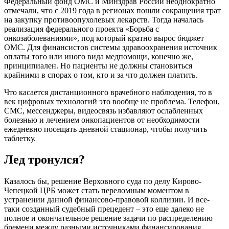
Федеральный фонд ОМС и Минздрав России неоднократно
отмечали, что с 2019 года в регионах пошли сокращения трат
на закупку противоопухолевых лекарств. Тогда началась
реализация федерального проекта «Борьба с
онкозаболеваниями», под который кратно вырос бюджет
ОМС. Для финансистов системы здравоохранения источник
оплаты того или иного вида медпомощи, конечно же,
принципиален. Но пациенты не должны становиться
крайними в спорах о том, кто и за что должен платить.
Что касается дистанционного врачебного наблюдения, то в
век цифровых технологий это вообще не проблема. Телефон,
СМС, мессенджеры, видеосвязь избавляют ослабленных
болезнью и лечением онкопациентов от необходимости
ежедневно посещать дневной стационар, чтобы получить
таблетку.
Лед тронулся?
Казалось бы, решение Верховного суда по делу Кирово-
Чепецкой ЦРБ может стать переломным моментом в
устранении данной финансово-правовой коллизии. И все-
таки созданный судебный прецедент – это еще далеко не
полное и окончательное решение задачи по распределению
бремени между разными источниками финансирования