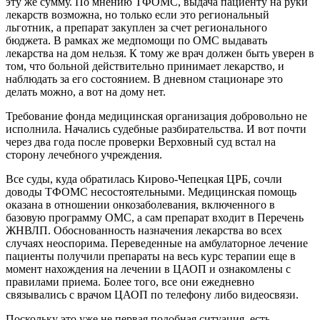
эту же сумму. По мнению ТФОМС, выдача пациенту на руки
лекарств возможна, но только если это региональный
льготник, а препарат закуплен за счет регионального
бюджета. В рамках же медпомощи по ОМС выдавать
лекарства на дом нельзя. К тому же врач должен быть уверен в
том, что больной действительно принимает лекарство, и
наблюдать за его состоянием. В дневном стационаре это
делать можно, а вот на дому нет.
Требование фонда медицинская организация добровольно не
исполнила. Начались судебные разбирательства. И вот почти
через два года после проверки Верховный суд встал на
сторону лечебного учреждения.
Все суды, куда обратилась Кирово-Чепецкая ЦРБ, сочли
доводы ТФОМС несостоятельными. Медицинская помощь
оказана в отношении онкозаболевания, включенного в
базовую программу ОМС, а сам препарат входит в Перечень
ЖНВЛП. Обоснованность назначения лекарства во всех
случаях неоспорима. Переведенные на амбулаторное лечение
пациенты получили препараты на весь курс терапии еще в
момент нахождения на лечении в ЦАОП и ознакомлены с
правилами приема. Более того, все они ежедневно
связывались с врачом ЦАОП по телефону либо видеосвязи.
Поскольку это уже не первая подобная ситуация, есть