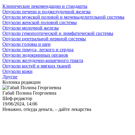
Клинические рекомендации и стандарты
Опухоли печени и поджелудочной железы
Опухоли мужской половой и мочевыделительной системы
Опухоли женской половой системы
Опухоли молочной железы
Опухоли гемопоэтической и лимфатической системы
Опухоли центральной нервной системы
Опухоли головы и шеи
Опухоли тимуса, легкого и сердца
Опухоли эндокринных органов
Опухоли желудочно-кишечного тракта
Опухоли костей и мягких тканей
Опухоли кожи
Другие
Колонка редакции
Габай Полина Георгиевна
Шеф-редактор
19/06/2024, 14:06
Неважно, откуда деньги, – дайте лекарства