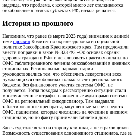
надежда, что проблема, с которой много лет сталкиваются
онкобольные в разных субъектах РФ, начала решаться.
История из прошлого
Напомним, что ранее (в марте 2023 года) внимание к данной
теме
проявил
Комитет по охране здоровья и социальной
политике Заксобрания Красноярского края. Там предложили
внести поправки в закон № 323-ФЗ «Об основах охраны
здоровья граждан в РФ» и легализовать практику оплаты по
ОМС таблетированного лечения онкозаболеваний в дневных
стационарах. Региональные парламентарии
руководствовались тем, что обеспечить лекарствами всех
нуждающихся онкобольных только за счет регионального
бюджета, без финансового участия системы ОМС, не
получается. Тогда поводом к рассмотрению ситуации стали
многочисленные штрафы, наложенные аудиторами системы
ОМС на региональный онкодиспансер. Там выдавали
таблетированные препараты, закупленные за счет средств
ОМС, пациентам, которые числились на лечении в дневном
стационаре, но по факту принимали таблетки дома.
Здесь суд тоже встал на сторону клиники, а не страховщиков.
Возможность существования однодневного стационара, где за