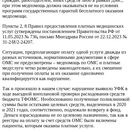
граждан, работодателей, иных средств либо в рамках ДМС,
при этом медпомощь
должна
оказываться не на условиях
программ государственных гарантий бесплатного оказания
медпомощи.
Пункты 2, 8 Правил предоставления платных медицинских
услуг (утверждены постановлением Правительства РФ от
11.05.2023 № 736
,
письмо Минздрава России от 22.12.2023 №
31-2/И/2-24207.
Ситуации, предполагающие оплату одной услуги дважды из
разных источников, нормативными документами в сфере
ОМС не предусмотрены – медпомощь по ОМС и платные
медуслуги четко разведены законодательно, а их смешение
при получении оплаты за их оказание однозначно
квалифицируется как нарушение.
Так и произошло в нашем случае: нарушение выявило УФК в
ходе выездной внеплановой проверки расходования средств
бюджета ТФОМС. Необоснованно полученные поликлиникой
суммы были остатками целевых средств, выделенных в 2020
и 2021 годах, соответственно, подлежали возврату в фонд.
Деньги израсходованы
не по целевому назначению,
так как в
реестры на оплату за счет средств ОМС были включены
пациенты, которым оказаны платные услуги.