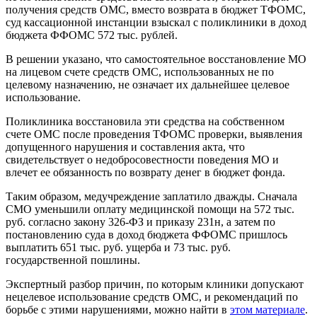
получения средств ОМС, вместо возврата в бюджет ТФОМС,
суд кассационной инстанции взыскал с поликлиники в доход
бюджета ФФОМС 572 тыс. рублей.
В решении указано, что самостоятельное восстановление МО
на лицевом счете средств ОМС, использованных не по
целевому назначению, не означает их дальнейшее целевое
использование.
Поликлиника восстановила эти средства на собственном
счете ОМС после проведения ТФОМС проверки, выявления
допущенного нарушения и составления акта, что
свидетельствует о недобросовестности поведения МО и
влечет ее обязанность по возврату денег в бюджет фонда.
Таким образом, медучреждение заплатило дважды. Сначала
СМО уменьшили оплату медицинской помощи на 572 тыс.
руб. согласно закону 326-ФЗ и приказу 231н, а затем по
постановлению суда в доход бюджета ФФОМС пришлось
выплатить 651 тыс. руб. ущерба и 73 тыс. руб.
государственной пошлины.
Экспертный разбор причин, по которым клиники допускают
нецелевое использование средств ОМС, и рекомендаций по
борьбе с этими нарушениями, можно найти в
этом материале
.