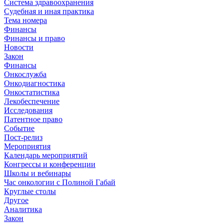
Система здравоохранения
Судебная и иная практика
Тема номера
Финансы
Финансы и право
Новости
Закон
Финансы
Онкослужба
Онкодиагностика
Онкостатистика
Лекобеспечение
Исследования
Патентное право
Событие
Пост-релиз
Мероприятия
Календарь мероприятий
Конгрессы и конференции
Школы и вебинары
Час онкологии с Полиной Габай
Круглые столы
Другое
Аналитика
Закон