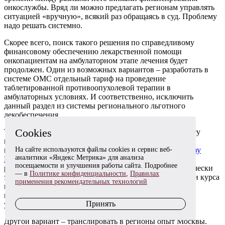
онкослужбы. Вряд ли можно предлагать регионам управлять
ситуацией «вручную», всякий раз обращаясь в суд. Проблему
надо решать системно.
Скорее всего, поиск такого решения по справедливому
финансовому обеспечению лекарственной помощи
онкопациентам на амбулаторном этапе лечения будет
продолжен. Один из возможных вариантов – разработать в
системе ОМС отдельный тариф на проведение
таблетированной противоопухолевой терапии в
амбулаторных условиях. И соответственно, исключить
данный раздел из системы регионального льготного
лекобеспечения.
Cookies
Также неплохо бы увеличить срок, на который пациенту
выдают лекарства после выписки из стационара для
На сайте используются файлы cookies и сервис веб-
продолжения терапии на дому. Сейчас, согласно
приказу
аналитики «Яндекс Метрика» для анализа
Минздрава
РФ № 1094н, таблетированные препараты
посещаемости и улучшения работы сайта. Подробнее
разрешено выдавать на руки только на 5 дней. Теоретически
— в
Политике конфиденциальности
,
Правилах
этот срок можно продлить с учетом продолжительности курса
применения рекомендательных технологий
противоопухолевой терапии. Нужно лишь продумать
механизм компенсации этих расходов лечебным
Принять
учреждениям.
Другой вариант – транслировать в регионы опыт Москвы.