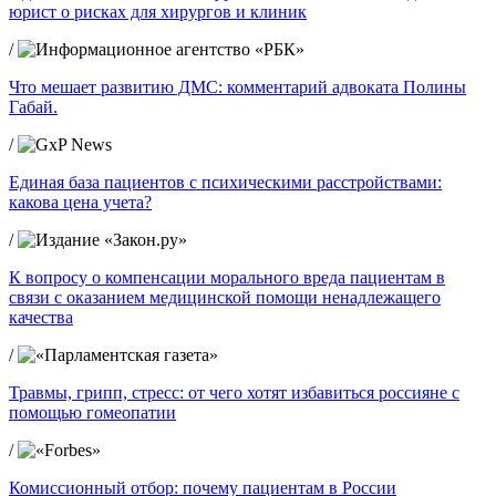
юрист о рисках для хирургов и клиник
/
Что мешает развитию ДМС: комментарий адвоката Полины
Габай.
/
Единая база пациентов с психическими расстройствами:
какова цена учета?
/
К вопросу о компенсации морального вреда пациентам в
связи с оказанием медицинской помощи ненадлежащего
качества
/
Травмы, грипп, стресс: от чего хотят избавиться россияне с
помощью гомеопатии
/
Комиссионный отбор: почему пациентам в России