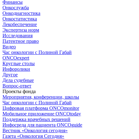
Финансы
Онкослужба
Онкодиагностика
Онкостатистика
Лекобеспечение
Экспертиза норм
Исследования
Патентное право
Видео
Час онкологии с Полиной Габай
ONCOexpert
Круглые столы
Инфоролики
Другое
Дела судебные
Вопрос-ответ
Проекты фонда
Мероприятия, конференции, школы
Час онкологии с Полиной Габай
Цифровая платформа ONCOmonitor
Мобильное приложение ONCOtoday
Поддержка врачебных решений
Инфосреда для пациента ONCOguide
Вестник «Онкология сегодня»
Газета «Онкология Сегодня»