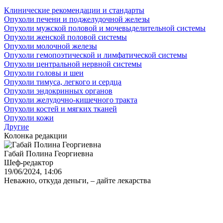
Клинические рекомендации и стандарты
Опухоли печени и поджелудочной железы
Опухоли мужской половой и мочевыделительной системы
Опухоли женской половой системы
Опухоли молочной железы
Опухоли гемопоэтической и лимфатической системы
Опухоли центральной нервной системы
Опухоли головы и шеи
Опухоли тимуса, легкого и сердца
Опухоли эндокринных органов
Опухоли желудочно-кишечного тракта
Опухоли костей и мягких тканей
Опухоли кожи
Другие
Колонка редакции
Габай Полина Георгиевна
Шеф-редактор
19/06/2024, 14:06
Неважно, откуда деньги, – дайте лекарства