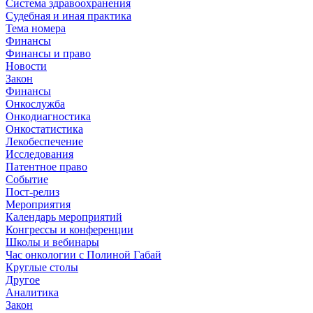
Система здравоохранения
Судебная и иная практика
Тема номера
Финансы
Финансы и право
Новости
Закон
Финансы
Онкослужба
Онкодиагностика
Онкостатистика
Лекобеспечение
Исследования
Патентное право
Событие
Пост-релиз
Мероприятия
Календарь мероприятий
Конгрессы и конференции
Школы и вебинары
Час онкологии с Полиной Габай
Круглые столы
Другое
Аналитика
Закон