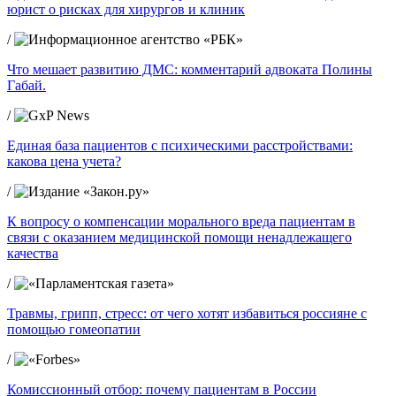
юрист о рисках для хирургов и клиник
/
Что мешает развитию ДМС: комментарий адвоката Полины
Габай.
/
Единая база пациентов с психическими расстройствами:
какова цена учета?
/
К вопросу о компенсации морального вреда пациентам в
связи с оказанием медицинской помощи ненадлежащего
качества
/
Травмы, грипп, стресс: от чего хотят избавиться россияне с
помощью гомеопатии
/
Комиссионный отбор: почему пациентам в России