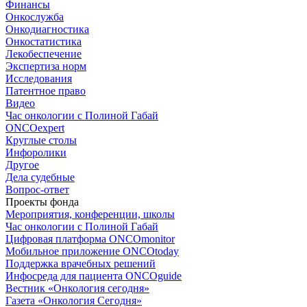
Финансы
Онкослужба
Онкодиагностика
Онкостатистика
Лекобеспечение
Экспертиза норм
Исследования
Патентное право
Видео
Час онкологии с Полиной Габай
ONCOexpert
Круглые столы
Инфоролики
Другое
Дела судебные
Вопрос-ответ
Проекты фонда
Мероприятия, конференции, школы
Час онкологии с Полиной Габай
Цифровая платформа ONCOmonitor
Мобильное приложение ONCOtoday
Поддержка врачебных решений
Инфосреда для пациента ONCOguide
Вестник «Онкология сегодня»
Газета «Онкология Сегодня»