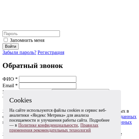
Запомнить меня
Войти
Забыли пароль?
Регистрация
Обратный звонок
ФИО *
Email *
Мобильный телефон *
Тема *
Cookies
На сайте используются файлы cookies и сервис веб-
Я даю согласие на обработку моих персональных данных в
аналитики «Яндекс Метрика» для анализа
соответствии с
Согласием на обработку персональных данных
посещаемости и улучшения работы сайта. Подробнее
и
Политикой в отношении обработки персональных данных
— в
Политике конфиденциальности
,
Правилах
применения рекомендательных технологий
Я согласен(на) получать информационные и рекламные