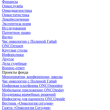
Финансы
Онкослужба
Онкодиагностика
Онкостатистика
Лекобеспечение
Экспертиза норм
Исследования
Патентное право
Видео
Час онкологии с Полиной Габай
ONCOexpert
Круглые столы
Инфоролики
Другое
Дела судебные
Вопрос-ответ
Проекты фонда
Мероприятия, конференции, школы
Час онкологии с Полиной Габай
Цифровая платформа ONCOmonitor
Мобильное приложение ONCOtoday
Поддержка врачебных решений
Инфосреда для пациента ONCOguide
Вестник «Онкология сегодня»
Газета «Онкология Сегодня»