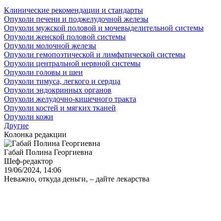
Клинические рекомендации и стандарты
Опухоли печени и поджелудочной железы
Опухоли мужской половой и мочевыделительной системы
Опухоли женской половой системы
Опухоли молочной железы
Опухоли гемопоэтической и лимфатической системы
Опухоли центральной нервной системы
Опухоли головы и шеи
Опухоли тимуса, легкого и сердца
Опухоли эндокринных органов
Опухоли желудочно-кишечного тракта
Опухоли костей и мягких тканей
Опухоли кожи
Другие
Колонка редакции
Габай Полина Георгиевна
Шеф-редактор
19/06/2024, 14:06
Неважно, откуда деньги, – дайте лекарства