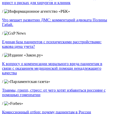
юрист о рисках для хирургов и клиник
/
Что мешает развитию ДМС: комментарий адвоката Полины
Габай.
/
Единая база пациентов с психическими расстройствами:
какова цена учета?
/
К вопросу о компенсации морального вреда пациентам в
связи с оказанием медицинской помощи ненадлежащего
качества
/
Травмы, грипп, стресс: от чего хотят избавиться россияне с
помощью гомеопатии
/
Комиссионный отбор: почему пациентам в России