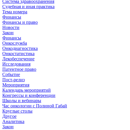
Система здравоохранения
Судебная и иная практика
Тема номера
Финансы
Финансы и право
Новости
Закон
Финансы
Онкослужба
Онкодиагностика
Онкостатистика
Лекобеспечение
Исследования
Патентное право
Событие
Пост-релиз
Мероприятия
Календарь мероприятий
Конгрессы и конференции
Школы и вебинары
Час онкологии с Полиной Габай
Круглые столы
Другое
Аналитика
Закон