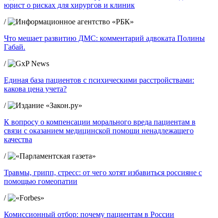
юрист о рисках для хирургов и клиник
/
Что мешает развитию ДМС: комментарий адвоката Полины
Габай.
/
Единая база пациентов с психическими расстройствами:
какова цена учета?
/
К вопросу о компенсации морального вреда пациентам в
связи с оказанием медицинской помощи ненадлежащего
качества
/
Травмы, грипп, стресс: от чего хотят избавиться россияне с
помощью гомеопатии
/
Комиссионный отбор: почему пациентам в России