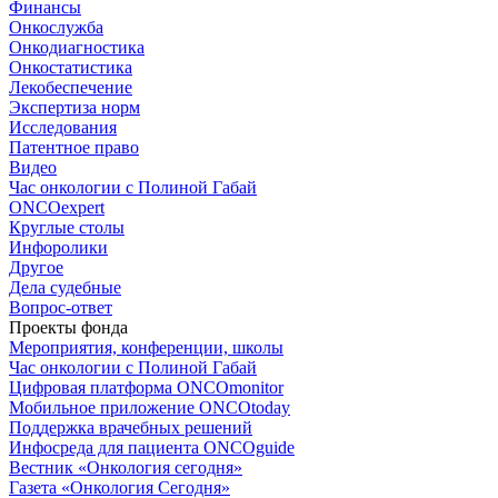
Финансы
Онкослужба
Онкодиагностика
Онкостатистика
Лекобеспечение
Экспертиза норм
Исследования
Патентное право
Видео
Час онкологии с Полиной Габай
ONCOexpert
Круглые столы
Инфоролики
Другое
Дела судебные
Вопрос-ответ
Проекты фонда
Мероприятия, конференции, школы
Час онкологии с Полиной Габай
Цифровая платформа ONCOmonitor
Мобильное приложение ONCOtoday
Поддержка врачебных решений
Инфосреда для пациента ONCOguide
Вестник «Онкология сегодня»
Газета «Онкология Сегодня»