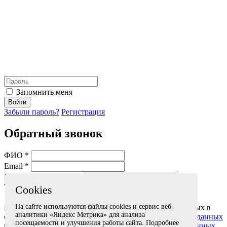
Запомнить меня
Войти
Забыли пароль?
Регистрация
Обратный звонок
ФИО *
Email *
Мобильный телефон *
Тема *
Cookies
На сайте используются файлы cookies и сервис веб-
Я даю согласие на обработку моих персональных данных в
аналитики «Яндекс Метрика» для анализа
соответствии с
Согласием на обработку персональных данных
посещаемости и улучшения работы сайта. Подробнее
и
Политикой в отношении обработки персональных данных