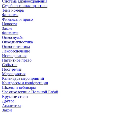
Система здравоохранения
Судебная и иная практика
Тема номера
Финансы
Финансы и право
Новости
Закон
Финансы
Онкослужба
Онкодиагностика
Онкостатистика
Лекобеспечение
Исследования
Патентное право
Событие
Пост-релиз
Мероприятия
Календарь мероприятий
Конгрессы и конференции
Школы и вебинары
Час онкологии с Полиной Габай
Круглые столы
Другое
Аналитика
Закон