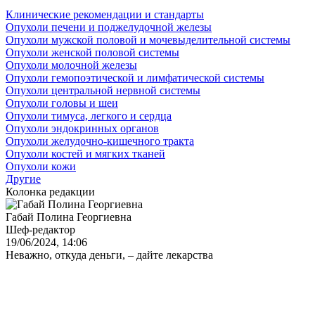
Клинические рекомендации и стандарты
Опухоли печени и поджелудочной железы
Опухоли мужской половой и мочевыделительной системы
Опухоли женской половой системы
Опухоли молочной железы
Опухоли гемопоэтической и лимфатической системы
Опухоли центральной нервной системы
Опухоли головы и шеи
Опухоли тимуса, легкого и сердца
Опухоли эндокринных органов
Опухоли желудочно-кишечного тракта
Опухоли костей и мягких тканей
Опухоли кожи
Другие
Колонка редакции
Габай Полина Георгиевна
Шеф-редактор
19/06/2024, 14:06
Неважно, откуда деньги, – дайте лекарства