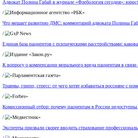
Адвокат Полина Габай в журнале «Флебология сегодня»: юрист
/
Что мешает развитию ДМС: комментарий адвоката Полины Габ
/
Единая база пациентов с психическими расстройствами: какова
/
К вопросу о компенсации морального вреда пациентам в связ
/
Травмы, грипп, стресс: от чего хотят избавиться россияне с п
/
Комиссионный отбор: почему пациентам в России недоступны
/
Эксперты призвали скорее вводить страхование профессиональ