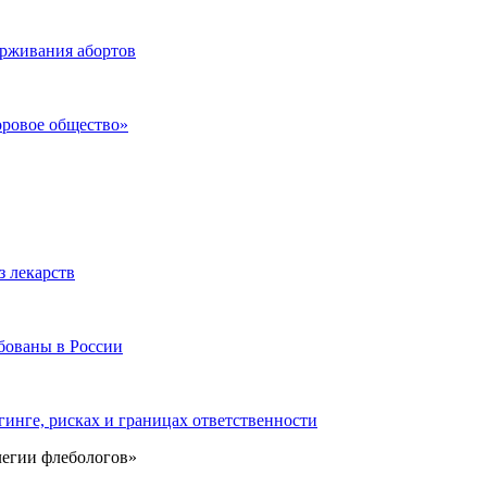
ерживания абортов
оровое общество»
з лекарств
бованы в России
инге, рисках и границах ответственности