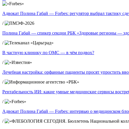
Адвокат Полина Габай — Forbes: регулятор выбрал тактику сд
/
Полина Габай — спикер секции РБК «Здоровые регионы — зд
/
В частную клинику по ОМС — в чём подвох?
/
Лечебная настройка: орфанные пациенты просят упростить вво
/
Рентабельность ИИ: какие умные медицинские сервисы востре
/
Адвокат Полина Габай — Forbes: интервью о медицинском блог
/