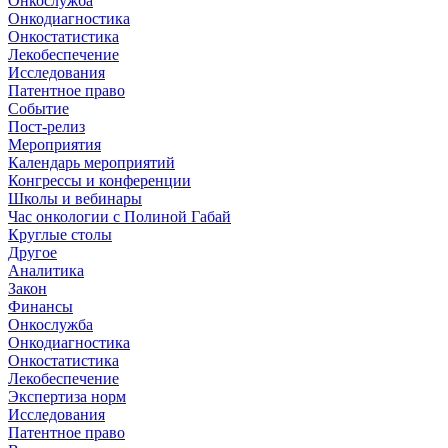
Онкослужба
Онкодиагностика
Онкостатистика
Лекобеспечение
Исследования
Патентное право
Событие
Пост-релиз
Мероприятия
Календарь мероприятий
Конгрессы и конференции
Школы и вебинары
Час онкологии с Полиной Габай
Круглые столы
Другое
Аналитика
Закон
Финансы
Онкослужба
Онкодиагностика
Онкостатистика
Лекобеспечение
Экспертиза норм
Исследования
Патентное право