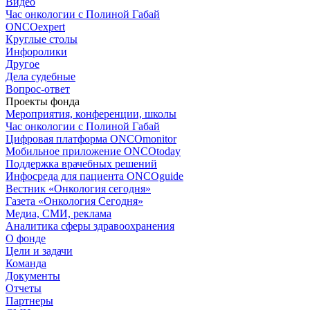
Видео
Час онкологии с Полиной Габай
ONCOexpert
Круглые столы
Инфоролики
Другое
Дела судебные
Вопрос-ответ
Проекты фонда
Мероприятия, конференции, школы
Час онкологии с Полиной Габай
Цифровая платформа ONCOmonitor
Мобильное приложение ONCOtoday
Поддержка врачебных решений
Инфосреда для пациента ONCOguide
Вестник «Онкология сегодня»
Газета «Онкология Сегодня»
Медиа, СМИ, реклама
Аналитика сферы здравоохранения
О фонде
Цели и задачи
Команда
Документы
Отчеты
Партнеры