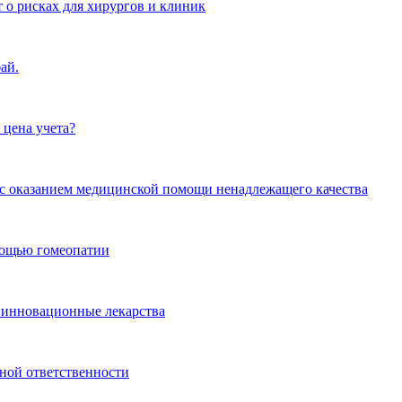
 о рисках для хирургов и клиник
ай.
 цена учета?
и с оказанием медицинской помощи ненадлежащего качества
омощью гомеопатии
 инновационные лекарства
ной ответственности