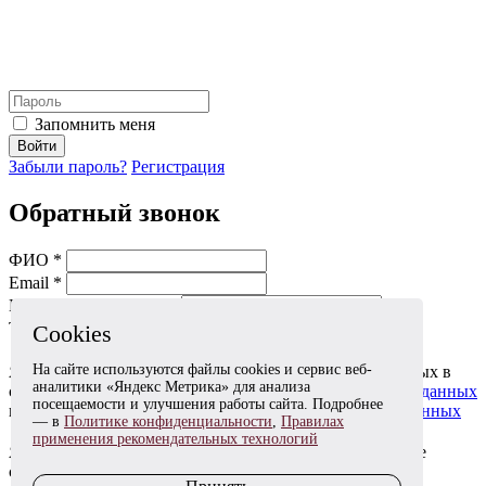
Запомнить меня
Войти
Забыли пароль?
Регистрация
Обратный звонок
ФИО *
Email *
Мобильный телефон *
Тема *
Cookies
На сайте используются файлы cookies и сервис веб-
Я даю согласие на обработку моих персональных данных в
аналитики «Яндекс Метрика» для анализа
соответствии с
Согласием на обработку персональных данных
посещаемости и улучшения работы сайта. Подробнее
и
Политикой в отношении обработки персональных данных
— в
Политике конфиденциальности
,
Правилах
применения рекомендательных технологий
Я согласен(на) получать информационные и рекламные
сообщения в соответствии с
Согласием на получение