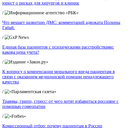
юрист о рисках для хирургов и клиник
/
Что мешает развитию ДМС: комментарий адвоката Полины
Габай.
/
Единая база пациентов с психическими расстройствами:
какова цена учета?
/
К вопросу о компенсации морального вреда пациентам в
связи с оказанием медицинской помощи ненадлежащего
качества
/
Травмы, грипп, стресс: от чего хотят избавиться россияне с
помощью гомеопатии
/
Комиссионный отбор: почему пациентам в России