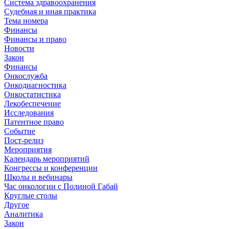
Система здравоохранения
Судебная и иная практика
Тема номера
Финансы
Финансы и право
Новости
Закон
Финансы
Онкослужба
Онкодиагностика
Онкостатистика
Лекобеспечение
Исследования
Патентное право
Событие
Пост-релиз
Мероприятия
Календарь мероприятий
Конгрессы и конференции
Школы и вебинары
Час онкологии с Полиной Габай
Круглые столы
Другое
Аналитика
Закон