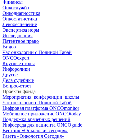
Финансы
Онкослужба
Онкодиагностика
Онкостатистика
Лекобеспечение
Экспертиза норм
Исследования
Патентное право
Видео
Час онкологии с Полиной Габай
ONCOexpert
Круглые столы
Инфоролики
Другое
Дела судебные
Вопрос-ответ
Проекты фонда
Мероприятия, конференции, школы
Час онкологии с Полиной Габай
Цифровая платформа ONCOmonitor
Мобильное приложение ONCOtoday
Поддержка врачебных решений
Инфосреда для пациента ONCOguide
Вестник «Онкология сегодня»
Газета «Онкология Сегодня»