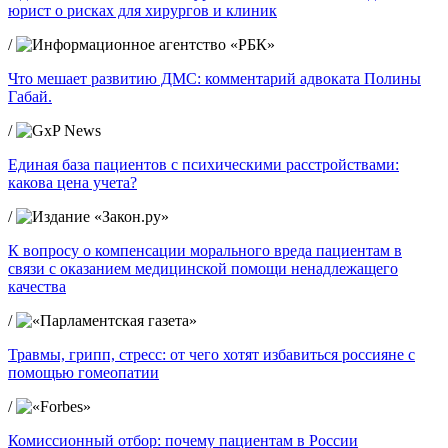
юрист о рисках для хирургов и клиник
/
Что мешает развитию ДМС: комментарий адвоката Полины
Габай.
/
Единая база пациентов с психическими расстройствами:
какова цена учета?
/
К вопросу о компенсации морального вреда пациентам в
связи с оказанием медицинской помощи ненадлежащего
качества
/
Травмы, грипп, стресс: от чего хотят избавиться россияне с
помощью гомеопатии
/
Комиссионный отбор: почему пациентам в России