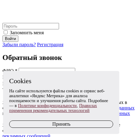
Запомнить меня
Войти
Забыли пароль?
Регистрация
Обратный звонок
ФИО *
Email *
Cookies
Мобильный телефон *
Тема *
На сайте используются файлы cookies и сервис веб-
аналитики «Яндекс Метрика» для анализа
посещаемости и улучшения работы сайта. Подробнее
Я даю согласие на обработку моих персональных данных в
— в
Политике конфиденциальности
,
Правилах
соответствии с
Согласием на обработку персональных данных
применения рекомендательных технологий
и
Политикой в отношении обработки персональных данных
Принять
Я согласен(на) получать информационные и рекламные
сообщения в соответствии с
Согласием на получение
рекламных сообщений