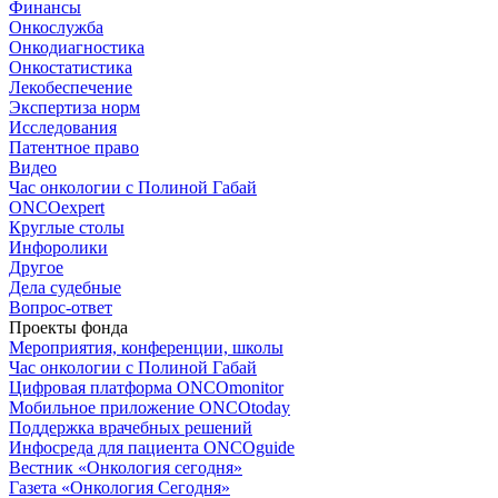
Финансы
Онкослужба
Онкодиагностика
Онкостатистика
Лекобеспечение
Экспертиза норм
Исследования
Патентное право
Видео
Час онкологии с Полиной Габай
ONCOexpert
Круглые столы
Инфоролики
Другое
Дела судебные
Вопрос-ответ
Проекты фонда
Мероприятия, конференции, школы
Час онкологии с Полиной Габай
Цифровая платформа ONCOmonitor
Мобильное приложение ONCOtoday
Поддержка врачебных решений
Инфосреда для пациента ONCOguide
Вестник «Онкология сегодня»
Газета «Онкология Сегодня»