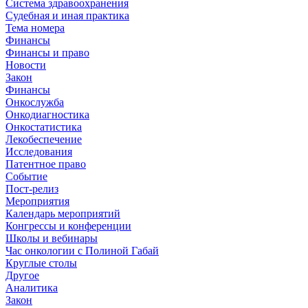
Система здравоохранения
Судебная и иная практика
Тема номера
Финансы
Финансы и право
Новости
Закон
Финансы
Онкослужба
Онкодиагностика
Онкостатистика
Лекобеспечение
Исследования
Патентное право
Событие
Пост-релиз
Мероприятия
Календарь мероприятий
Конгрессы и конференции
Школы и вебинары
Час онкологии с Полиной Габай
Круглые столы
Другое
Аналитика
Закон