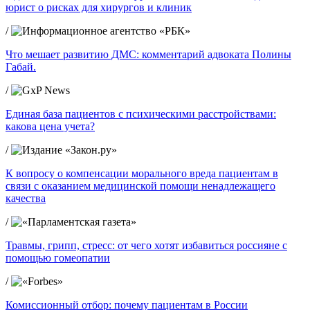
юрист о рисках для хирургов и клиник
/
Что мешает развитию ДМС: комментарий адвоката Полины
Габай.
/
Единая база пациентов с психическими расстройствами:
какова цена учета?
/
К вопросу о компенсации морального вреда пациентам в
связи с оказанием медицинской помощи ненадлежащего
качества
/
Травмы, грипп, стресс: от чего хотят избавиться россияне с
помощью гомеопатии
/
Комиссионный отбор: почему пациентам в России