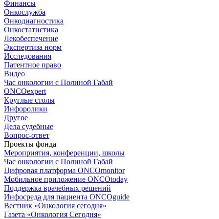
Финансы
Онкослужба
Онкодиагностика
Онкостатистика
Лекобеспечение
Экспертиза норм
Исследования
Патентное право
Видео
Час онкологии с Полиной Габай
ONCOexpert
Круглые столы
Инфоролики
Другое
Дела судебные
Вопрос-ответ
Проекты фонда
Мероприятия, конференции, школы
Час онкологии с Полиной Габай
Цифровая платформа ONCOmonitor
Мобильное приложение ONCOtoday
Поддержка врачебных решений
Инфосреда для пациента ONCOguide
Вестник «Онкология сегодня»
Газета «Онкология Сегодня»