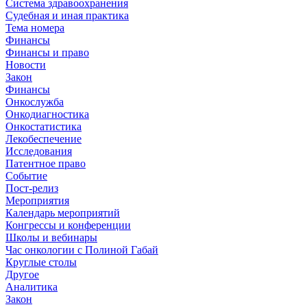
Система здравоохранения
Судебная и иная практика
Тема номера
Финансы
Финансы и право
Новости
Закон
Финансы
Онкослужба
Онкодиагностика
Онкостатистика
Лекобеспечение
Исследования
Патентное право
Событие
Пост-релиз
Мероприятия
Календарь мероприятий
Конгрессы и конференции
Школы и вебинары
Час онкологии с Полиной Габай
Круглые столы
Другое
Аналитика
Закон