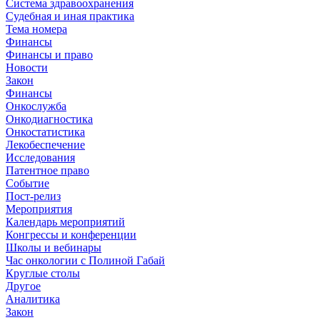
Система здравоохранения
Судебная и иная практика
Тема номера
Финансы
Финансы и право
Новости
Закон
Финансы
Онкослужба
Онкодиагностика
Онкостатистика
Лекобеспечение
Исследования
Патентное право
Событие
Пост-релиз
Мероприятия
Календарь мероприятий
Конгрессы и конференции
Школы и вебинары
Час онкологии с Полиной Габай
Круглые столы
Другое
Аналитика
Закон