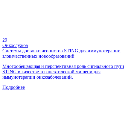
29
Онкослужба
Системы доставки агонистов STING для иммунотерапии
злокачественных новообразований
Многообещающая и перспективная роль сигнального пути
STING в качестве терапевтической мишени для
иммунотерапии онкозаболеваний.
Подробнее