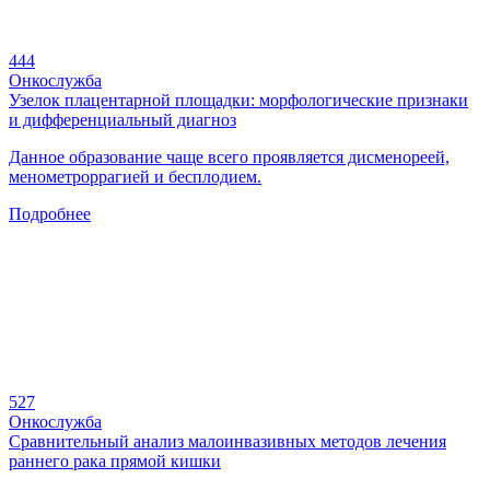
444
Онкослужба
Узелок плацентарной площадки: морфологические признаки
и дифференциальный диагноз
Данное образование чаще всего проявляется дисменореей,
менометроррагией и бесплодием.
Подробнее
527
Онкослужба
Сравнительный анализ малоинвазивных методов лечения
раннего рака прямой кишки