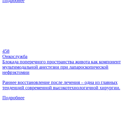
Подробнее
458
Онкослужба
Блокада поперечного пространства живота как компонент
мультимодальной анестезии при лапароскопической
нефрэктомии
Раннее восстановление после лечения – одна из главных
тенденций современной высокотехнологичной хирургии.
Подробнее