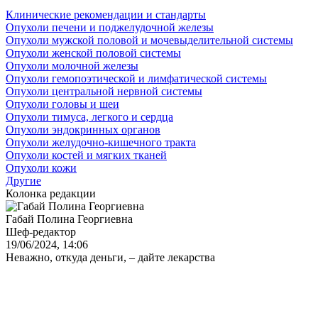
Клинические рекомендации и стандарты
Опухоли печени и поджелудочной железы
Опухоли мужской половой и мочевыделительной системы
Опухоли женской половой системы
Опухоли молочной железы
Опухоли гемопоэтической и лимфатической системы
Опухоли центральной нервной системы
Опухоли головы и шеи
Опухоли тимуса, легкого и сердца
Опухоли эндокринных органов
Опухоли желудочно-кишечного тракта
Опухоли костей и мягких тканей
Опухоли кожи
Другие
Колонка редакции
Габай Полина Георгиевна
Шеф-редактор
19/06/2024, 14:06
Неважно, откуда деньги, – дайте лекарства