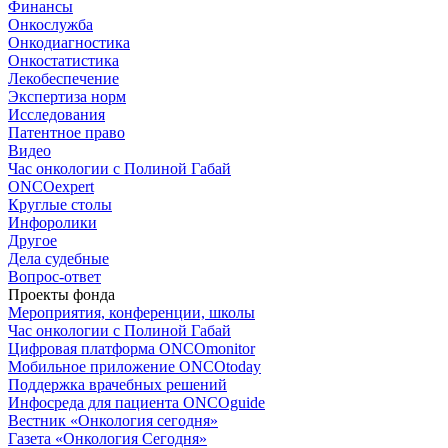
Финансы
Онкослужба
Онкодиагностика
Онкостатистика
Лекобеспечение
Экспертиза норм
Исследования
Патентное право
Видео
Час онкологии с Полиной Габай
ONCOexpert
Круглые столы
Инфоролики
Другое
Дела судебные
Вопрос-ответ
Проекты фонда
Мероприятия, конференции, школы
Час онкологии с Полиной Габай
Цифровая платформа ONCOmonitor
Мобильное приложение ONCOtoday
Поддержка врачебных решений
Инфосреда для пациента ONCOguide
Вестник «Онкология сегодня»
Газета «Онкология Сегодня»