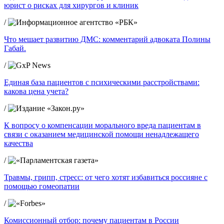
юрист о рисках для хирургов и клиник
/
Что мешает развитию ДМС: комментарий адвоката Полины
Габай.
/
Единая база пациентов с психическими расстройствами:
какова цена учета?
/
К вопросу о компенсации морального вреда пациентам в
связи с оказанием медицинской помощи ненадлежащего
качества
/
Травмы, грипп, стресс: от чего хотят избавиться россияне с
помощью гомеопатии
/
Комиссионный отбор: почему пациентам в России