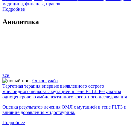
медицина, финансы, право»
Подробнее
Аналитика
все
Онкослужба
Таргетная терапия впервые выявленного острого
миелоидного лейкоза с мутацией в гене FLT3. Результаты
одноцентрового амбиспективного когортного исследования
Оценка результатов лечения ОМЛ с мутацией в гене FLT3 и
влияние добавления мидостаурина.
Подробнее