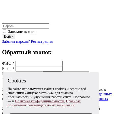
Запомнить меня
Войти
Забыли пароль?
Регистрация
Обратный звонок
ФИО *
Email *
Мобильный телефон *
Тема *
Cookies
На сайте используются файлы cookies и сервис веб-
Я даю согласие на обработку моих персональных данных в
аналитики «Яндекс Метрика» для анализа
соответствии с
Согласием на обработку персональных данных
посещаемости и улучшения работы сайта. Подробнее
и
Политикой в отношении обработки персональных данных
— в
Политике конфиденциальности
,
Правилах
применения рекомендательных технологий
Я согласен(на) получать информационные и рекламные
сообщения в соответствии с
Согласием на получение