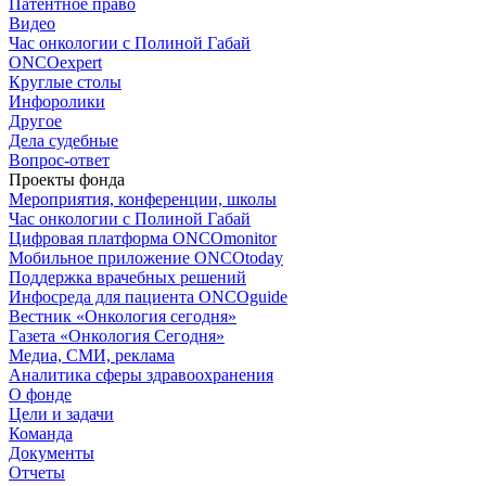
Патентное право
Видео
Час онкологии с Полиной Габай
ONCOexpert
Круглые столы
Инфоролики
Другое
Дела судебные
Вопрос-ответ
Проекты фонда
Мероприятия, конференции, школы
Час онкологии с Полиной Габай
Цифровая платформа ONCOmonitor
Мобильное приложение ONCOtoday
Поддержка врачебных решений
Инфосреда для пациента ONCOguide
Вестник «Онкология сегодня»
Газета «Онкология Сегодня»
Медиа, СМИ, реклама
Аналитика сферы здравоохранения
О фонде
Цели и задачи
Команда
Документы
Отчеты