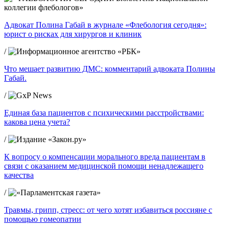
Адвокат Полина Габай в журнале «Флебология сегодня»:
юрист о рисках для хирургов и клиник
/
Что мешает развитию ДМС: комментарий адвоката Полины
Габай.
/
Единая база пациентов с психическими расстройствами:
какова цена учета?
/
К вопросу о компенсации морального вреда пациентам в
связи с оказанием медицинской помощи ненадлежащего
качества
/
Травмы, грипп, стресс: от чего хотят избавиться россияне с
помощью гомеопатии