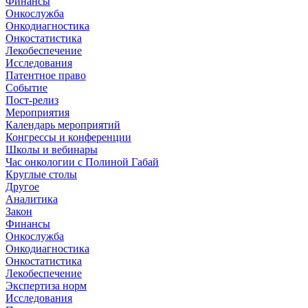
Финансы
Онкослужба
Онкодиагностика
Онкостатистика
Лекобеспечение
Исследования
Патентное право
Событие
Пост-релиз
Мероприятия
Календарь мероприятий
Конгрессы и конференции
Школы и вебинары
Час онкологии с Полиной Габай
Круглые столы
Другое
Аналитика
Закон
Финансы
Онкослужба
Онкодиагностика
Онкостатистика
Лекобеспечение
Экспертиза норм
Исследования