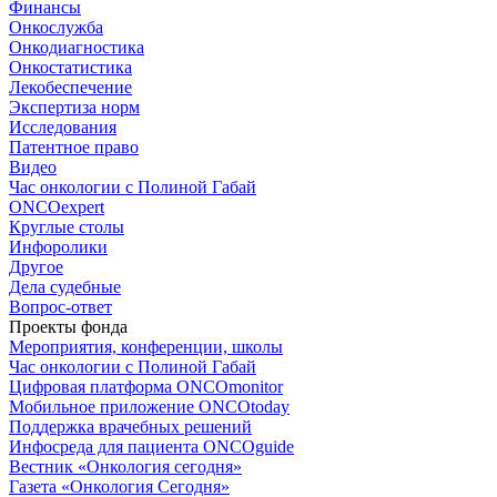
Финансы
Онкослужба
Онкодиагностика
Онкостатистика
Лекобеспечение
Экспертиза норм
Исследования
Патентное право
Видео
Час онкологии с Полиной Габай
ONCOexpert
Круглые столы
Инфоролики
Другое
Дела судебные
Вопрос-ответ
Проекты фонда
Мероприятия, конференции, школы
Час онкологии с Полиной Габай
Цифровая платформа ONCOmonitor
Мобильное приложение ONCOtoday
Поддержка врачебных решений
Инфосреда для пациента ONCOguide
Вестник «Онкология сегодня»
Газета «Онкология Сегодня»