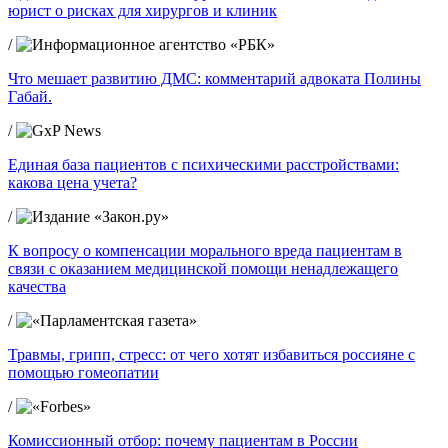
юрист о рисках для хирургов и клиник
/
Что мешает развитию ДМС: комментарий адвоката Полины
Габай.
/
Единая база пациентов с психическими расстройствами:
какова цена учета?
/
К вопросу о компенсации морального вреда пациентам в
связи с оказанием медицинской помощи ненадлежащего
качества
/
Травмы, грипп, стресс: от чего хотят избавиться россияне с
помощью гомеопатии
/
Комиссионный отбор: почему пациентам в России