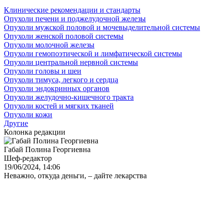
Клинические рекомендации и стандарты
Опухоли печени и поджелудочной железы
Опухоли мужской половой и мочевыделительной системы
Опухоли женской половой системы
Опухоли молочной железы
Опухоли гемопоэтической и лимфатической системы
Опухоли центральной нервной системы
Опухоли головы и шеи
Опухоли тимуса, легкого и сердца
Опухоли эндокринных органов
Опухоли желудочно-кишечного тракта
Опухоли костей и мягких тканей
Опухоли кожи
Другие
Колонка редакции
Габай Полина Георгиевна
Шеф-редактор
19/06/2024, 14:06
Неважно, откуда деньги, – дайте лекарства