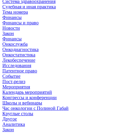
Система здравоохранения
Судебная и иная практика
Тема номера
Финансы
Финансы и право
Новости
Закон
Финансы
Онкослужба
Онкодиагностика
Онкостатистика
Лекобеспечение
Исследования
Патентное право
Событие
Пост-релиз
Мероприятия
Календарь мероприятий
Конгрессы и конференции
Школы и вебинары
Час онкологии с Полиной Габай
Круглые столы
Другое
Аналитика
Закон