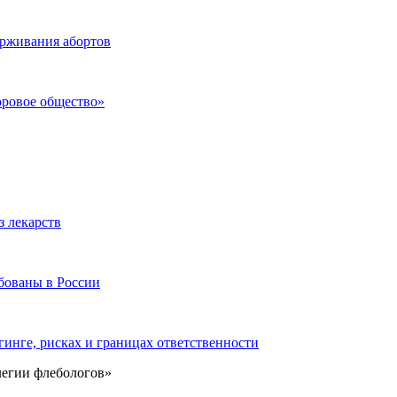
ерживания абортов
оровое общество»
з лекарств
бованы в России
инге, рисках и границах ответственности