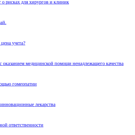
 о рисках для хирургов и клиник
ай.
 цена учета?
и с оказанием медицинской помощи ненадлежащего качества
омощью гомеопатии
 инновационные лекарства
ной ответственности