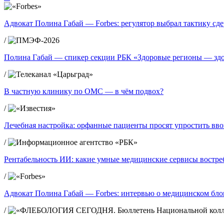
Адвокат Полина Габай — Forbes: регулятор выбрал тактику сд
/
Полина Габай — спикер секции РБК «Здоровые регионы — зд
/
В частную клинику по ОМС — в чём подвох?
/
Лечебная настройка: орфанные пациенты просят упростить вво
/
Рентабельность ИИ: какие умные медицинские сервисы востре
/
Адвокат Полина Габай — Forbes: интервью о медицинском блог
/