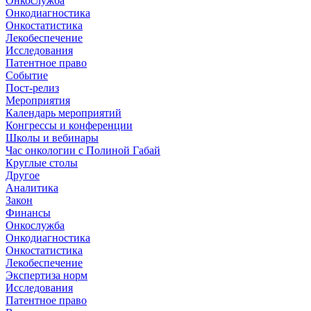
Онкослужба
Онкодиагностика
Онкостатистика
Лекобеспечение
Исследования
Патентное право
Событие
Пост-релиз
Мероприятия
Календарь мероприятий
Конгрессы и конференции
Школы и вебинары
Час онкологии с Полиной Габай
Круглые столы
Другое
Аналитика
Закон
Финансы
Онкослужба
Онкодиагностика
Онкостатистика
Лекобеспечение
Экспертиза норм
Исследования
Патентное право