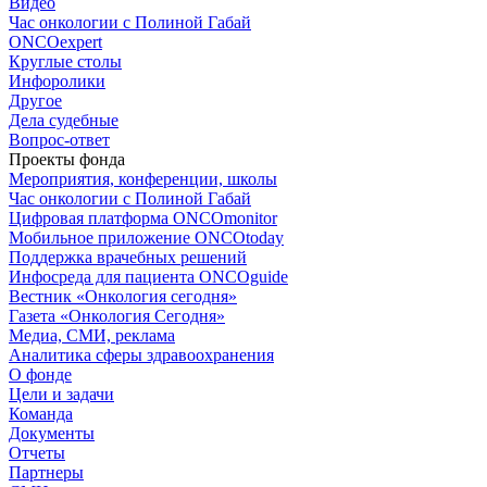
Видео
Час онкологии с Полиной Габай
ONCOexpert
Круглые столы
Инфоролики
Другое
Дела судебные
Вопрос-ответ
Проекты фонда
Мероприятия, конференции, школы
Час онкологии с Полиной Габай
Цифровая платформа ONCOmonitor
Мобильное приложение ONCOtoday
Поддержка врачебных решений
Инфосреда для пациента ONCOguide
Вестник «Онкология сегодня»
Газета «Онкология Сегодня»
Медиа, СМИ, реклама
Аналитика сферы здравоохранения
О фонде
Цели и задачи
Команда
Документы
Отчеты
Партнеры