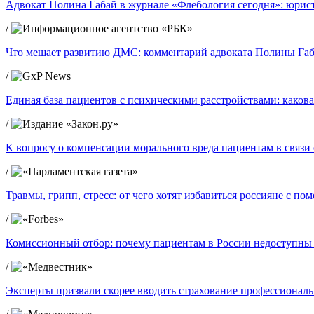
Адвокат Полина Габай в журнале «Флебология сегодня»: юрист
/
Что мешает развитию ДМС: комментарий адвоката Полины Габ
/
Единая база пациентов с психическими расстройствами: какова
/
К вопросу о компенсации морального вреда пациентам в связ
/
Травмы, грипп, стресс: от чего хотят избавиться россияне с п
/
Комиссионный отбор: почему пациентам в России недоступны
/
Эксперты призвали скорее вводить страхование профессиональ