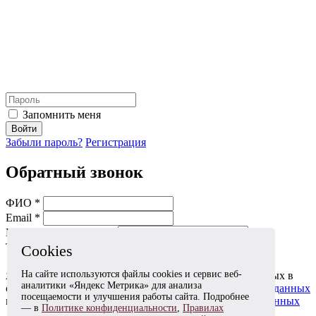
Запомнить меня
Войти
Забыли пароль?
Регистрация
Обратный звонок
ФИО *
Email *
Мобильный телефон *
Тема *
Cookies
На сайте используются файлы cookies и сервис веб-
Я даю согласие на обработку моих персональных данных в
аналитики «Яндекс Метрика» для анализа
соответствии с
Согласием на обработку персональных данных
посещаемости и улучшения работы сайта. Подробнее
и
Политикой в отношении обработки персональных данных
— в
Политике конфиденциальности
,
Правилах