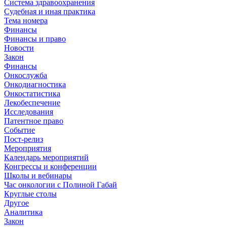
Система здравоохранения
Судебная и иная практика
Тема номера
Финансы
Финансы и право
Новости
Закон
Финансы
Онкослужба
Онкодиагностика
Онкостатистика
Лекобеспечение
Исследования
Патентное право
Событие
Пост-релиз
Мероприятия
Календарь мероприятий
Конгрессы и конференции
Школы и вебинары
Час онкологии с Полиной Габай
Круглые столы
Другое
Аналитика
Закон