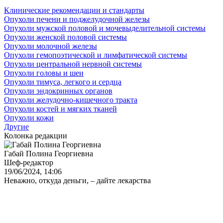
Клинические рекомендации и стандарты
Опухоли печени и поджелудочной железы
Опухоли мужской половой и мочевыделительной системы
Опухоли женской половой системы
Опухоли молочной железы
Опухоли гемопоэтической и лимфатической системы
Опухоли центральной нервной системы
Опухоли головы и шеи
Опухоли тимуса, легкого и сердца
Опухоли эндокринных органов
Опухоли желудочно-кишечного тракта
Опухоли костей и мягких тканей
Опухоли кожи
Другие
Колонка редакции
Габай Полина Георгиевна
Шеф-редактор
19/06/2024, 14:06
Неважно, откуда деньги, – дайте лекарства