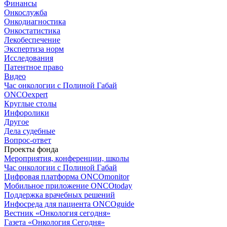
Финансы
Онкослужба
Онкодиагностика
Онкостатистика
Лекобеспечение
Экспертиза норм
Исследования
Патентное право
Видео
Час онкологии с Полиной Габай
ONCOexpert
Круглые столы
Инфоролики
Другое
Дела судебные
Вопрос-ответ
Проекты фонда
Мероприятия, конференции, школы
Час онкологии с Полиной Габай
Цифровая платформа ONCOmonitor
Мобильное приложение ONCOtoday
Поддержка врачебных решений
Инфосреда для пациента ONCOguide
Вестник «Онкология сегодня»
Газета «Онкология Сегодня»