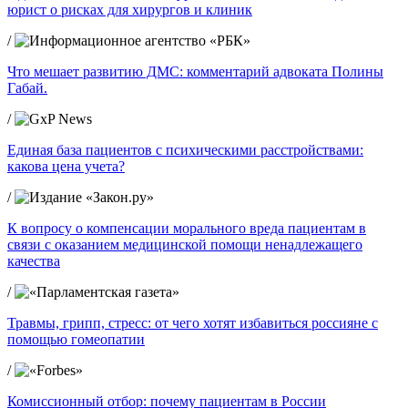
юрист о рисках для хирургов и клиник
/
Что мешает развитию ДМС: комментарий адвоката Полины
Габай.
/
Единая база пациентов с психическими расстройствами:
какова цена учета?
/
К вопросу о компенсации морального вреда пациентам в
связи с оказанием медицинской помощи ненадлежащего
качества
/
Травмы, грипп, стресс: от чего хотят избавиться россияне с
помощью гомеопатии
/
Комиссионный отбор: почему пациентам в России