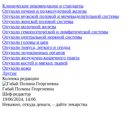
Клинические рекомендации и стандарты
Опухоли печени и поджелудочной железы
Опухоли мужской половой и мочевыделительной системы
Опухоли женской половой системы
Опухоли молочной железы
Опухоли гемопоэтической и лимфатической системы
Опухоли центральной нервной системы
Опухоли головы и шеи
Опухоли тимуса, легкого и сердца
Опухоли эндокринных органов
Опухоли желудочно-кишечного тракта
Опухоли костей и мягких тканей
Опухоли кожи
Другие
Колонка редакции
Габай Полина Георгиевна
Шеф-редактор
19/06/2024, 14:06
Неважно, откуда деньги, – дайте лекарства