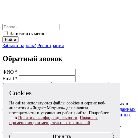
Запомнить меня
Войти
Забыли пароль?
Регистрация
Обратный звонок
ФИО *
Email *
Мобильный телефон *
Тема *
Cookies
На сайте используются файлы cookies и сервис веб-
Я даю согласие на обработку моих персональных данных в
аналитики «Яндекс Метрика» для анализа
соответствии с
Согласием на обработку персональных данных
посещаемости и улучшения работы сайта. Подробнее
и
Политикой в отношении обработки персональных данных
— в
Политике конфиденциальности
,
Правилах
применения рекомендательных технологий
Я согласен(на) получать информационные и рекламные
сообщения в соответствии с
Согласием на получение
Принять
рекламных сообщений