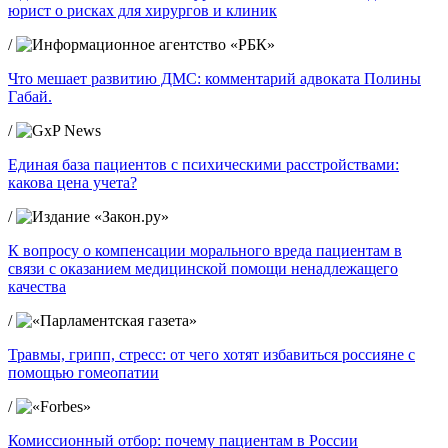
юрист о рисках для хирургов и клиник
/
Что мешает развитию ДМС: комментарий адвоката Полины
Габай.
/
Единая база пациентов с психическими расстройствами:
какова цена учета?
/
К вопросу о компенсации морального вреда пациентам в
связи с оказанием медицинской помощи ненадлежащего
качества
/
Травмы, грипп, стресс: от чего хотят избавиться россияне с
помощью гомеопатии
/
Комиссионный отбор: почему пациентам в России