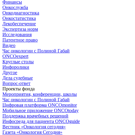
Финансы
Онкослужба
Онкодиагностика
Онкостатистика
Лекобеспечение
Экспертиза норм
Исследования
Патентное право
Видео
Час онкологии с Полиной Габай
ONCOexpert
Круглые столы
Инфоролики
Другое
Дела судебные
Вопрос-ответ
Проекты фонда
Мероприятия, конференции, школы
Час онкологии с Полиной Габай
Цифровая платформа ONCOmonitor
Мобильное приложение ONCOtoday
Поддержка врачебных решений
Инфосреда для пациента ONCOguide
Вестник «Онкология сегодня»
Газета «Онкология Сегодня»