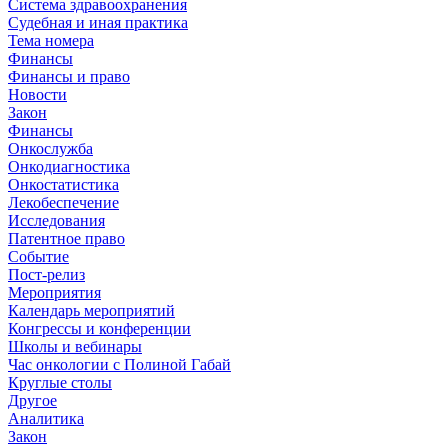
Система здравоохранения
Судебная и иная практика
Тема номера
Финансы
Финансы и право
Новости
Закон
Финансы
Онкослужба
Онкодиагностика
Онкостатистика
Лекобеспечение
Исследования
Патентное право
Событие
Пост-релиз
Мероприятия
Календарь мероприятий
Конгрессы и конференции
Школы и вебинары
Час онкологии с Полиной Габай
Круглые столы
Другое
Аналитика
Закон