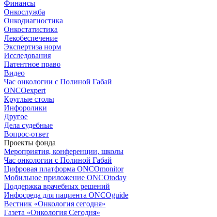
Финансы
Онкослужба
Онкодиагностика
Онкостатистика
Лекобеспечение
Экспертиза норм
Исследования
Патентное право
Видео
Час онкологии с Полиной Габай
ONCOexpert
Круглые столы
Инфоролики
Другое
Дела судебные
Вопрос-ответ
Проекты фонда
Мероприятия, конференции, школы
Час онкологии с Полиной Габай
Цифровая платформа ONCOmonitor
Мобильное приложение ONCOtoday
Поддержка врачебных решений
Инфосреда для пациента ONCOguide
Вестник «Онкология сегодня»
Газета «Онкология Сегодня»