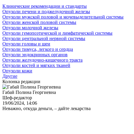
Клинические рекомендации и стандарты
Опухоли печени и поджелудочной железы
Опухоли мужской половой и мочевыделительной системы
Опухоли женской половой системы
Опухоли молочной железы
Опухоли гемопоэтической и лимфатической системы
Опухоли центральной нервной системы
Опухоли головы и шеи
Опухоли тимуса, легкого и сердца
Опухоли эндокринных органов
Опухоли желудочно-кишечного тракта
Опухоли костей и мягких тканей
Опухоли кожи
Другие
Колонка редакции
Габай Полина Георгиевна
Шеф-редактор
19/06/2024, 14:06
Неважно, откуда деньги, – дайте лекарства