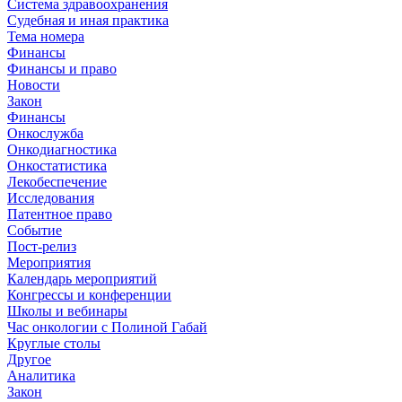
Система здравоохранения
Судебная и иная практика
Тема номера
Финансы
Финансы и право
Новости
Закон
Финансы
Онкослужба
Онкодиагностика
Онкостатистика
Лекобеспечение
Исследования
Патентное право
Событие
Пост-релиз
Мероприятия
Календарь мероприятий
Конгрессы и конференции
Школы и вебинары
Час онкологии с Полиной Габай
Круглые столы
Другое
Аналитика
Закон