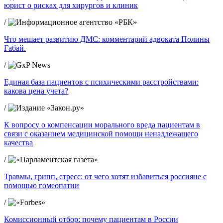
юрист о рисках для хирургов и клиник
/
Что мешает развитию ДМС: комментарий адвоката Полины
Габай.
/
Единая база пациентов с психическими расстройствами:
какова цена учета?
/
К вопросу о компенсации морального вреда пациентам в
связи с оказанием медицинской помощи ненадлежащего
качества
/
Травмы, грипп, стресс: от чего хотят избавиться россияне с
помощью гомеопатии
/
Комиссионный отбор: почему пациентам в России