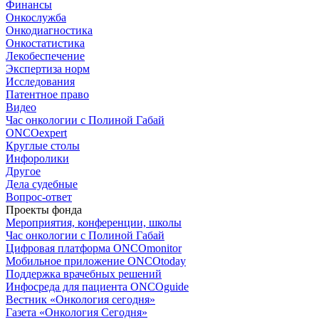
Финансы
Онкослужба
Онкодиагностика
Онкостатистика
Лекобеспечение
Экспертиза норм
Исследования
Патентное право
Видео
Час онкологии с Полиной Габай
ONCOexpert
Круглые столы
Инфоролики
Другое
Дела судебные
Вопрос-ответ
Проекты фонда
Мероприятия, конференции, школы
Час онкологии с Полиной Габай
Цифровая платформа ONCOmonitor
Мобильное приложение ONCOtoday
Поддержка врачебных решений
Инфосреда для пациента ONCOguide
Вестник «Онкология сегодня»
Газета «Онкология Сегодня»