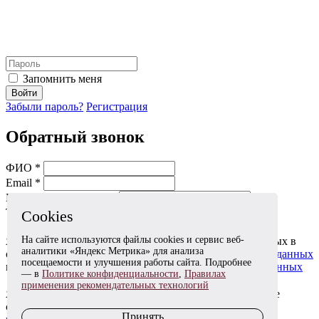
Запомнить меня
Войти
Забыли пароль?
Регистрация
Обратный звонок
ФИО *
Email *
Мобильный телефон *
Тема *
Cookies
На сайте используются файлы cookies и сервис веб-
Я даю согласие на обработку моих персональных данных в
аналитики «Яндекс Метрика» для анализа
соответствии с
Согласием на обработку персональных данных
посещаемости и улучшения работы сайта. Подробнее
и
Политикой в отношении обработки персональных данных
— в
Политике конфиденциальности
,
Правилах
применения рекомендательных технологий
Я согласен(на) получать информационные и рекламные
сообщения в соответствии с
Согласием на получение
Принять