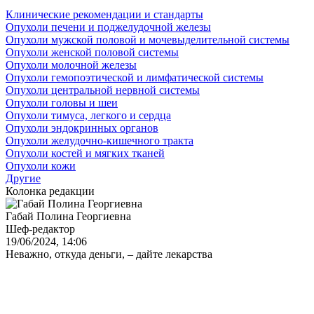
Клинические рекомендации и стандарты
Опухоли печени и поджелудочной железы
Опухоли мужской половой и мочевыделительной системы
Опухоли женской половой системы
Опухоли молочной железы
Опухоли гемопоэтической и лимфатической системы
Опухоли центральной нервной системы
Опухоли головы и шеи
Опухоли тимуса, легкого и сердца
Опухоли эндокринных органов
Опухоли желудочно-кишечного тракта
Опухоли костей и мягких тканей
Опухоли кожи
Другие
Колонка редакции
Габай Полина Георгиевна
Шеф-редактор
19/06/2024, 14:06
Неважно, откуда деньги, – дайте лекарства