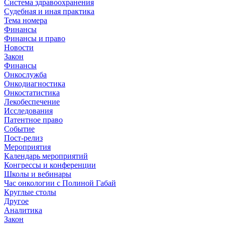
Система здравоохранения
Судебная и иная практика
Тема номера
Финансы
Финансы и право
Новости
Закон
Финансы
Онкослужба
Онкодиагностика
Онкостатистика
Лекобеспечение
Исследования
Патентное право
Событие
Пост-релиз
Мероприятия
Календарь мероприятий
Конгрессы и конференции
Школы и вебинары
Час онкологии с Полиной Габай
Круглые столы
Другое
Аналитика
Закон