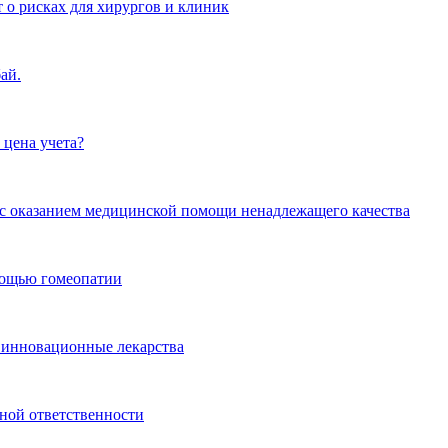
 о рисках для хирургов и клиник
ай.
 цена учета?
и с оказанием медицинской помощи ненадлежащего качества
омощью гомеопатии
 инновационные лекарства
ной ответственности