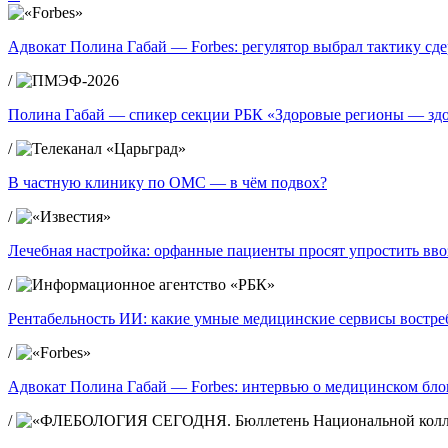
Адвокат Полина Габай — Forbes: регулятор выбрал тактику сд
/
Полина Габай — спикер секции РБК «Здоровые регионы — зд
/
В частную клинику по ОМС — в чём подвох?
/
Лечебная настройка: орфанные пациенты просят упростить вво
/
Рентабельность ИИ: какие умные медицинские сервисы востре
/
Адвокат Полина Габай — Forbes: интервью о медицинском блог
/