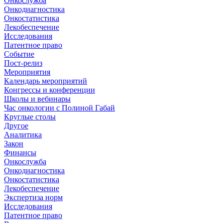
Онкослужба
Онкодиагностика
Онкостатистика
Лекобеспечение
Исследования
Патентное право
Событие
Пост-релиз
Мероприятия
Календарь мероприятий
Конгрессы и конференции
Школы и вебинары
Час онкологии с Полиной Габай
Круглые столы
Другое
Аналитика
Закон
Финансы
Онкослужба
Онкодиагностика
Онкостатистика
Лекобеспечение
Экспертиза норм
Исследования
Патентное право