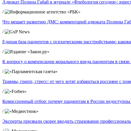
Адвокат Полина Габай в журнале «Флебология сегодня»: юрист
/
Что мешает развитию ДМС: комментарий адвоката Полины Габ
/
Единая база пациентов с психическими расстройствами: какова
/
К вопросу о компенсации морального вреда пациентам в связ
/
Травмы, грипп, стресс: от чего хотят избавиться россияне с п
/
Комиссионный отбор: почему пациентам в России недоступны
/
Эксперты призвали скорее вводить страхование профессиональ