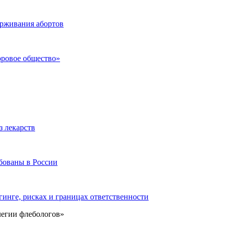
ерживания абортов
оровое общество»
з лекарств
бованы в России
инге, рисках и границах ответственности