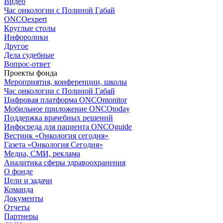
Видео
Час онкологии с Полиной Габай
ONCOexpert
Круглые столы
Инфоролики
Другое
Дела судебные
Вопрос-ответ
Проекты фонда
Мероприятия, конференции, школы
Час онкологии с Полиной Габай
Цифровая платформа ONCOmonitor
Мобильное приложение ONCOtoday
Поддержка врачебных решений
Инфосреда для пациента ONCOguide
Вестник «Онкология сегодня»
Газета «Онкология Сегодня»
Медиа, СМИ, реклама
Аналитика сферы здравоохранения
О фонде
Цели и задачи
Команда
Документы
Отчеты
Партнеры