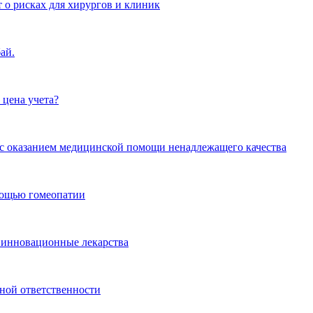
 о рисках для хирургов и клиник
ай.
 цена учета?
и с оказанием медицинской помощи ненадлежащего качества
омощью гомеопатии
 инновационные лекарства
ной ответственности