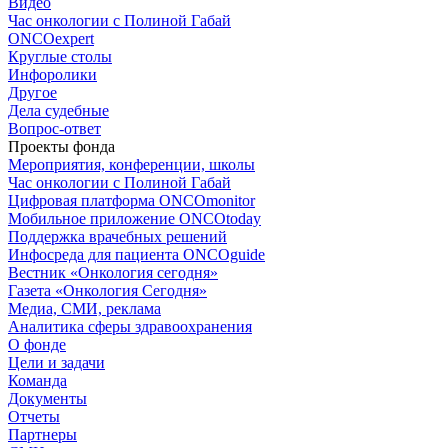
Видео
Час онкологии с Полиной Габай
ONCOexpert
Круглые столы
Инфоролики
Другое
Дела судебные
Вопрос-ответ
Проекты фонда
Мероприятия, конференции, школы
Час онкологии с Полиной Габай
Цифровая платформа ONCOmonitor
Мобильное приложение ONCOtoday
Поддержка врачебных решений
Инфосреда для пациента ONCOguide
Вестник «Онкология сегодня»
Газета «Онкология Сегодня»
Медиа, СМИ, реклама
Аналитика сферы здравоохранения
О фонде
Цели и задачи
Команда
Документы
Отчеты
Партнеры