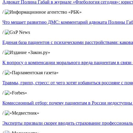
Адвокат Полина Габай в журнале «Флебология сегодня»: юрист
/
Что мешает развитию ДМС: комментарий адвоката Полины Габ
/
Единая база пациентов с психическими расстройствами: какова
/
К вопросу о компенсации морального вреда пациентам в связ
/
Травмы, грипп, стресс: от чего хотят избавиться россияне с п
/
Комиссионный отбор: почему пациентам в России недоступны
/
Эксперты призвали скорее вводить страхование профессиональ