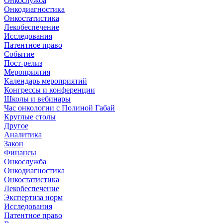
Онкослужба
Онкодиагностика
Онкостатистика
Лекобеспечение
Исследования
Патентное право
Событие
Пост-релиз
Мероприятия
Календарь мероприятий
Конгрессы и конференции
Школы и вебинары
Час онкологии с Полиной Габай
Круглые столы
Другое
Аналитика
Закон
Финансы
Онкослужба
Онкодиагностика
Онкостатистика
Лекобеспечение
Экспертиза норм
Исследования
Патентное право