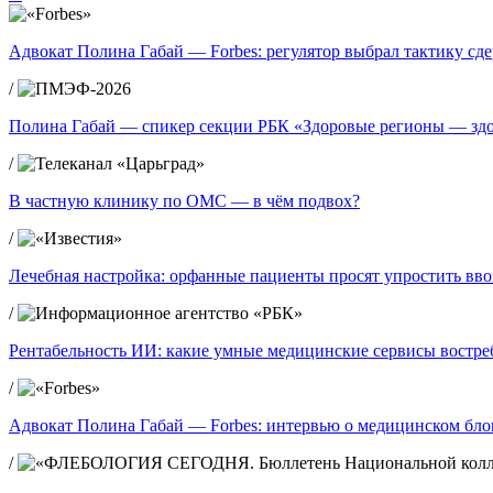
Адвокат Полина Габай — Forbes: регулятор выбрал тактику сд
/
Полина Габай — спикер секции РБК «Здоровые регионы — зд
/
В частную клинику по ОМС — в чём подвох?
/
Лечебная настройка: орфанные пациенты просят упростить вво
/
Рентабельность ИИ: какие умные медицинские сервисы востре
/
Адвокат Полина Габай — Forbes: интервью о медицинском блог
/