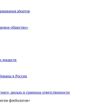
ерживания абортов
оровое общество»
з лекарств
бованы в России
инге, рисках и границах ответственности