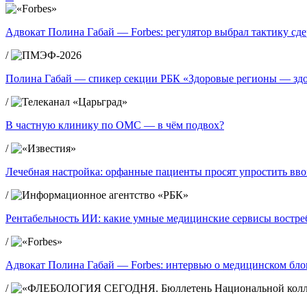
Адвокат Полина Габай — Forbes: регулятор выбрал тактику сд
/
Полина Габай — спикер секции РБК «Здоровые регионы — зд
/
В частную клинику по ОМС — в чём подвох?
/
Лечебная настройка: орфанные пациенты просят упростить вво
/
Рентабельность ИИ: какие умные медицинские сервисы востре
/
Адвокат Полина Габай — Forbes: интервью о медицинском блог
/