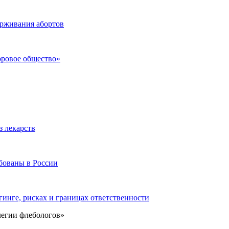
ерживания абортов
оровое общество»
з лекарств
бованы в России
инге, рисках и границах ответственности