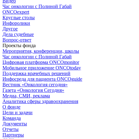
Видео
Час онкологии с Полиной Габай
ONCOexpert
Круглые столы
Инфоролики
Другое
Дела судебные
Вопрос-ответ
Проекты фонда
Мероприятия, конференции, школы
Час онкологии с Полиной Габай
Цифровая платформа ONCOmonitor
Мобильное приложение ONCOtoday
Поддержка врачебных решений
Инфосреда для пациента ONCOguide
Вестник «Онкология сегодня»
Газета «Онкология Сегодня»
Медиа, СМИ, реклама
Аналитика сферы здравоохранения
О фонде
Цели и задачи
Команда
Документы
Отчеты
Партнеры