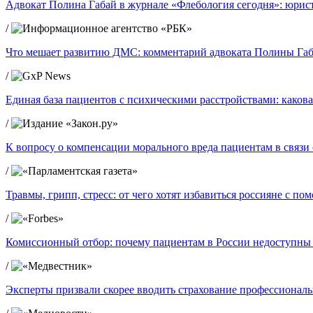
Адвокат Полина Габай в журнале «Флебология сегодня»: юрист
/
Что мешает развитию ДМС: комментарий адвоката Полины Габ
/
Единая база пациентов с психическими расстройствами: какова
/
К вопросу о компенсации морального вреда пациентам в связ
/
Травмы, грипп, стресс: от чего хотят избавиться россияне с п
/
Комиссионный отбор: почему пациентам в России недоступны
/
Эксперты призвали скорее вводить страхование профессиональ