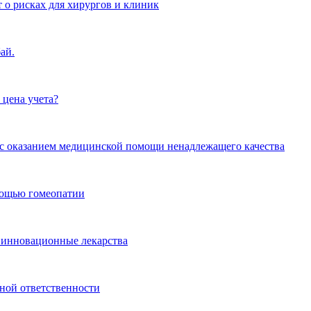
 о рисках для хирургов и клиник
ай.
 цена учета?
и с оказанием медицинской помощи ненадлежащего качества
омощью гомеопатии
 инновационные лекарства
ной ответственности