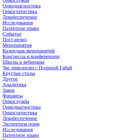
Онкослужба
Онкодиагностика
Онкостатистика
Лекобеспечение
Исследования
Патентное право
Событие
Пост-релиз
Мероприятия
Календарь мероприятий
Конгрессы и конференции
Школы и вебинары
Час онкологии с Полиной Габай
Круглые столы
Другое
Аналитика
Закон
Финансы
Онкослужба
Онкодиагностика
Онкостатистика
Лекобеспечение
Экспертиза норм
Исследования
Патентное право