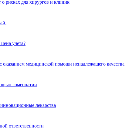
 о рисках для хирургов и клиник
ай.
 цена учета?
и с оказанием медицинской помощи ненадлежащего качества
омощью гомеопатии
 инновационные лекарства
ной ответственности