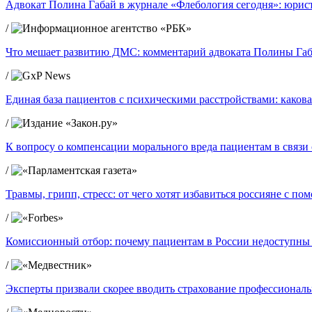
Адвокат Полина Габай в журнале «Флебология сегодня»: юрист
/
Что мешает развитию ДМС: комментарий адвоката Полины Габ
/
Единая база пациентов с психическими расстройствами: какова
/
К вопросу о компенсации морального вреда пациентам в связ
/
Травмы, грипп, стресс: от чего хотят избавиться россияне с п
/
Комиссионный отбор: почему пациентам в России недоступны
/
Эксперты призвали скорее вводить страхование профессиональ