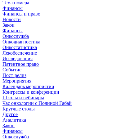
Тема номера
Финансы
Финансы и право
Новости
Закон
Финансы
Онкослужба
Онкодиагностика
Онкостатистика
Лекобеспечение
Исследования
Патентное право
Событие
Пост-релиз
Мероприятия
Календарь мероприятий
Конгрессы и конференции
Школы и вебинары
Час онкологии с Полиной Габай
Круглые столы
Другое
Аналитика
Закон
Финансы
Онкослужба