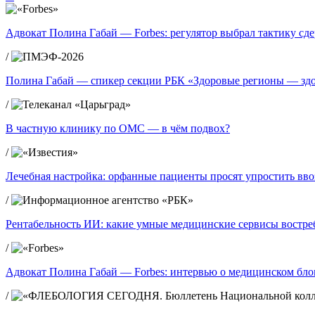
Адвокат Полина Габай — Forbes: регулятор выбрал тактику сд
/
Полина Габай — спикер секции РБК «Здоровые регионы — зд
/
В частную клинику по ОМС — в чём подвох?
/
Лечебная настройка: орфанные пациенты просят упростить вво
/
Рентабельность ИИ: какие умные медицинские сервисы востре
/
Адвокат Полина Габай — Forbes: интервью о медицинском блог
/