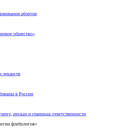
ерживания абортов
оровое общество»
з лекарств
бованы в России
инге, рисках и границах ответственности