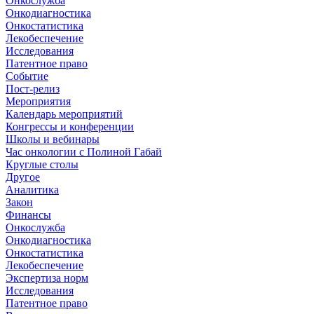
Онкослужба
Онкодиагностика
Онкостатистика
Лекобеспечение
Исследования
Патентное право
Событие
Пост-релиз
Мероприятия
Календарь мероприятий
Конгрессы и конференции
Школы и вебинары
Час онкологии с Полиной Габай
Круглые столы
Другое
Аналитика
Закон
Финансы
Онкослужба
Онкодиагностика
Онкостатистика
Лекобеспечение
Экспертиза норм
Исследования
Патентное право