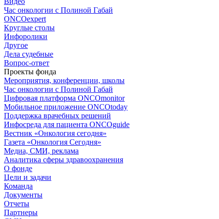
Видео
Час онкологии с Полиной Габай
ONCOexpert
Круглые столы
Инфоролики
Другое
Дела судебные
Вопрос-ответ
Проекты фонда
Мероприятия, конференции, школы
Час онкологии с Полиной Габай
Цифровая платформа ONCOmonitor
Мобильное приложение ONCOtoday
Поддержка врачебных решений
Инфосреда для пациента ONCOguide
Вестник «Онкология сегодня»
Газета «Онкология Сегодня»
Медиа, СМИ, реклама
Аналитика сферы здравоохранения
О фонде
Цели и задачи
Команда
Документы
Отчеты
Партнеры