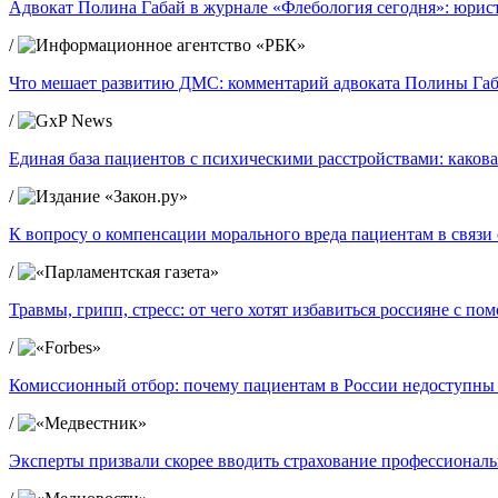
Адвокат Полина Габай в журнале «Флебология сегодня»: юрист
/
Что мешает развитию ДМС: комментарий адвоката Полины Габ
/
Единая база пациентов с психическими расстройствами: какова
/
К вопросу о компенсации морального вреда пациентам в связ
/
Травмы, грипп, стресс: от чего хотят избавиться россияне с п
/
Комиссионный отбор: почему пациентам в России недоступны
/
Эксперты призвали скорее вводить страхование профессиональ