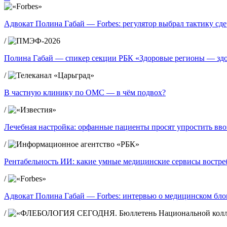
Адвокат Полина Габай — Forbes: регулятор выбрал тактику сд
/
Полина Габай — спикер секции РБК «Здоровые регионы — зд
/
В частную клинику по ОМС — в чём подвох?
/
Лечебная настройка: орфанные пациенты просят упростить вво
/
Рентабельность ИИ: какие умные медицинские сервисы востре
/
Адвокат Полина Габай — Forbes: интервью о медицинском блог
/