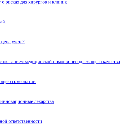
 о рисках для хирургов и клиник
ай.
 цена учета?
и с оказанием медицинской помощи ненадлежащего качества
омощью гомеопатии
 инновационные лекарства
ной ответственности