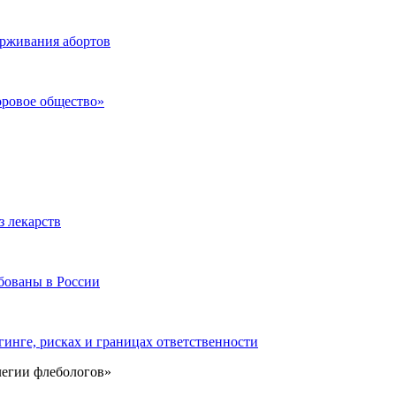
ерживания абортов
оровое общество»
з лекарств
бованы в России
инге, рисках и границах ответственности