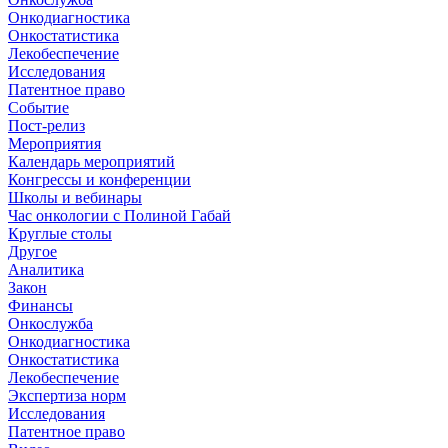
Онкодиагностика
Онкостатистика
Лекобеспечение
Исследования
Патентное право
Событие
Пост-релиз
Мероприятия
Календарь мероприятий
Конгрессы и конференции
Школы и вебинары
Час онкологии с Полиной Габай
Круглые столы
Другое
Аналитика
Закон
Финансы
Онкослужба
Онкодиагностика
Онкостатистика
Лекобеспечение
Экспертиза норм
Исследования
Патентное право