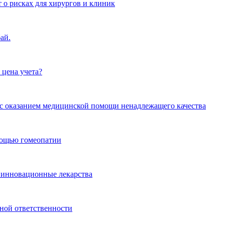
 о рисках для хирургов и клиник
ай.
 цена учета?
и с оказанием медицинской помощи ненадлежащего качества
омощью гомеопатии
 инновационные лекарства
ной ответственности