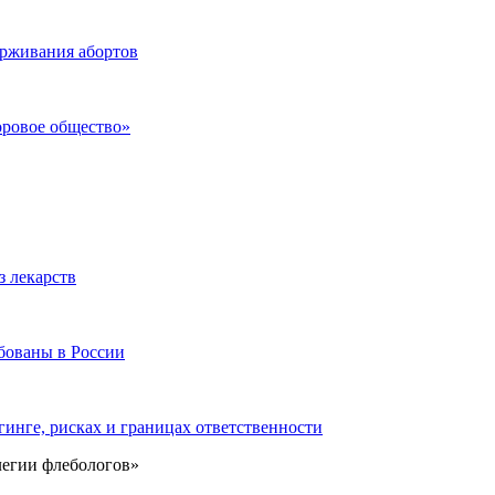
ерживания абортов
оровое общество»
з лекарств
бованы в России
инге, рисках и границах ответственности