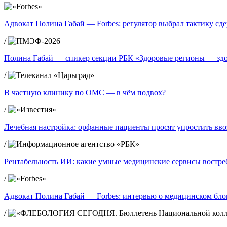
Адвокат Полина Габай — Forbes: регулятор выбрал тактику сд
/
Полина Габай — спикер секции РБК «Здоровые регионы — зд
/
В частную клинику по ОМС — в чём подвох?
/
Лечебная настройка: орфанные пациенты просят упростить вво
/
Рентабельность ИИ: какие умные медицинские сервисы востре
/
Адвокат Полина Габай — Forbes: интервью о медицинском блог
/