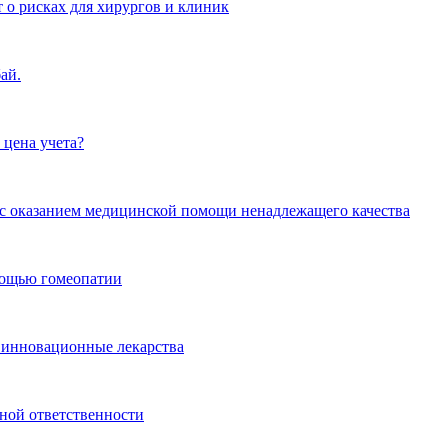
 о рисках для хирургов и клиник
ай.
 цена учета?
и с оказанием медицинской помощи ненадлежащего качества
омощью гомеопатии
 инновационные лекарства
ной ответственности