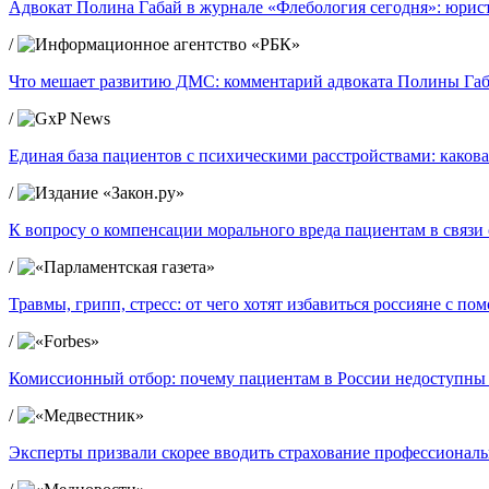
Адвокат Полина Габай в журнале «Флебология сегодня»: юрист
/
Что мешает развитию ДМС: комментарий адвоката Полины Габ
/
Единая база пациентов с психическими расстройствами: какова
/
К вопросу о компенсации морального вреда пациентам в связ
/
Травмы, грипп, стресс: от чего хотят избавиться россияне с п
/
Комиссионный отбор: почему пациентам в России недоступны
/
Эксперты призвали скорее вводить страхование профессиональ