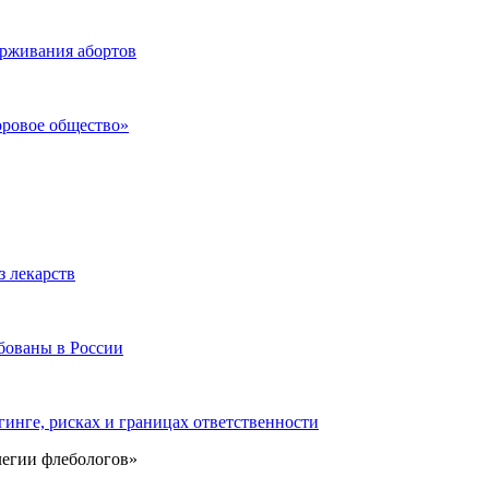
ерживания абортов
оровое общество»
з лекарств
бованы в России
инге, рисках и границах ответственности