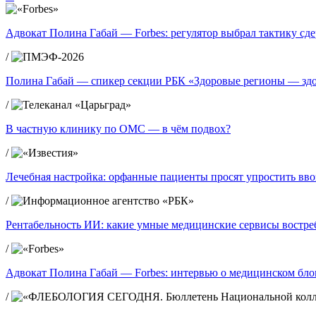
Адвокат Полина Габай — Forbes: регулятор выбрал тактику сд
/
Полина Габай — спикер секции РБК «Здоровые регионы — зд
/
В частную клинику по ОМС — в чём подвох?
/
Лечебная настройка: орфанные пациенты просят упростить вво
/
Рентабельность ИИ: какие умные медицинские сервисы востре
/
Адвокат Полина Габай — Forbes: интервью о медицинском блог
/