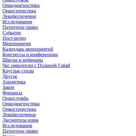
Онкодиагностика
Онкостатистика
Лекобеспечение
Исследования
Патентное право
Событие
Пост-релиз
Мероприятия
Календарь мероприятий
Конгрессы и конференции
Школы и вебинары
Час онкологии с Полиной Габай
Круглые столы
Другое
Аналитика
Закон
Финансы
Онкослужба
Онкодиагностика
Онкостатистика
Лекобеспечение
Экспертиза норм
Исследования
Патентное право