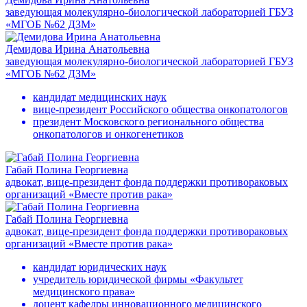
заведующая молекулярно-биологической лабораторией ГБУЗ
«МГОБ №62 ДЗМ»
Демидова Ирина Анатольевна
заведующая молекулярно-биологической лабораторией ГБУЗ
«МГОБ №62 ДЗМ»
кандидат медицинских наук
вице-президент Российского общества онкопатологов
президент Московского регионального общества
онкопатологов и онкогенетиков
Габай Полина Георгиевна
адвокат, вице-президент фонда поддержки противораковых
организаций «Вместе против рака»
Габай Полина Георгиевна
адвокат, вице-президент фонда поддержки противораковых
организаций «Вместе против рака»
кандидат юридических наук
учредитель юридической фирмы «Факультет
медицинского права»
доцент кафедры инновационного медицинского