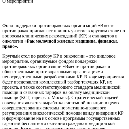
О мероприятии
Фонд поддержки противораковых организаций «Вместе
против рака» приглашает принять участие в круглом столе по
вопросам клинических рекомендаций (КР) и стандартов в
онкологии
«Рак молочной железы: медицина, финансы,
право».
Круглый стол по разбору КР в онкологии – это цикловое
мероприятие, организуемое фондом поддержки
противораковых организаций «Вместе против рака» и
общественными противораковыми организациями –
непосредственными разработчиками КР. В ходе мероприятия
будет представлен комплексный разбор текущих КР, их
проекта, а также соответствующего стандарта медицинской
помощи и связанных тарифов на оплату медицинской
помощи (КСГ, тарифы г. Москвы). Стратегической задачей
совещания является выработка системной позиции в целях
совершенствования системы нормативно-правового
регулирования онкологической помощи ввиду внедрения КР
и формирование на их основе программы государственных
гарантий бесплатного оказания гражданам медицинской
помощи. Все выводы круглого стола лягут в основу