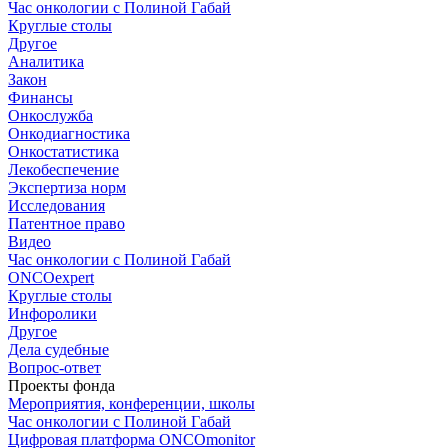
Час онкологии с Полиной Габай
Круглые столы
Другое
Аналитика
Закон
Финансы
Онкослужба
Онкодиагностика
Онкостатистика
Лекобеспечение
Экспертиза норм
Исследования
Патентное право
Видео
Час онкологии с Полиной Габай
ONCOexpert
Круглые столы
Инфоролики
Другое
Дела судебные
Вопрос-ответ
Проекты фонда
Мероприятия, конференции, школы
Час онкологии с Полиной Габай
Цифровая платформа ONCOmonitor