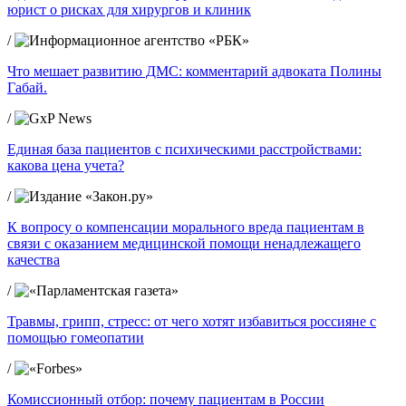
юрист о рисках для хирургов и клиник
/
Что мешает развитию ДМС: комментарий адвоката Полины
Габай.
/
Единая база пациентов с психическими расстройствами:
какова цена учета?
/
К вопросу о компенсации морального вреда пациентам в
связи с оказанием медицинской помощи ненадлежащего
качества
/
Травмы, грипп, стресс: от чего хотят избавиться россияне с
помощью гомеопатии
/
Комиссионный отбор: почему пациентам в России