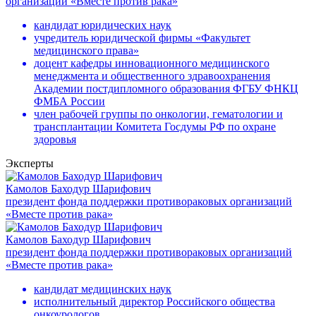
организаций «Вместе против рака»
кандидат юридических наук
учредитель юридической фирмы «Факультет
медицинского права»
доцент кафедры инновационного медицинского
менеджмента и общественного здравоохранения
Академии постдипломного образования ФГБУ ФНКЦ
ФМБА России
член рабочей группы по онкологии, гематологии и
трансплантации Комитета Госдумы РФ по охране
здоровья
Эксперты
Камолов Баходур Шарифович
президент фонда поддержки противораковых организаций
«Вместе против рака»
Камолов Баходур Шарифович
президент фонда поддержки противораковых организаций
«Вместе против рака»
кандидат медицинских наук
исполнительный директор Российского общества
онкоурологов