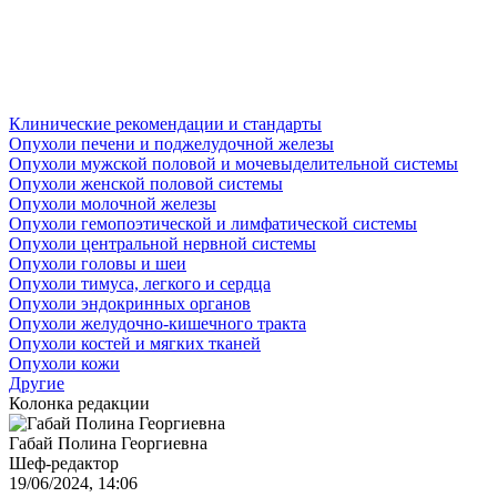
Клинические рекомендации и стандарты
Опухоли печени и поджелудочной железы
Опухоли мужской половой и мочевыделительной системы
Опухоли женской половой системы
Опухоли молочной железы
Опухоли гемопоэтической и лимфатической системы
Опухоли центральной нервной системы
Опухоли головы и шеи
Опухоли тимуса, легкого и сердца
Опухоли эндокринных органов
Опухоли желудочно-кишечного тракта
Опухоли костей и мягких тканей
Опухоли кожи
Другие
Колонка редакции
Габай Полина Георгиевна
Шеф-редактор
19/06/2024, 14:06