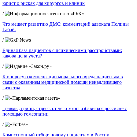
юрист о рисках для хирургов и клиник
/
Что мешает развитию ДМС: комментарий адвоката Полины
Габай.
/
Единая база пациентов с психическими расстройствами:
какова цена учета?
/
К вопросу о компенсации морального вреда пациентам в
связи с оказанием медицинской помощи ненадлежащего
качества
/
Травмы, грипп, стресс: от чего хотят избавиться россияне с
помощью гомеопатии
/
Комиссионный отбор: почему пациентам в России