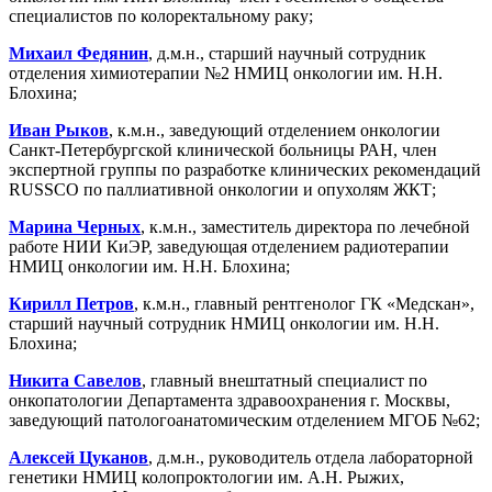
специалистов по колоректальному раку;
Михаил Федянин
, д.м.н., старший научный сотрудник
отделения химиотерапии №2 НМИЦ онкологии им. Н.Н.
Блохина;
Иван Рыков
, к.м.н., заведующий отделением онкологии
Санкт-Петербургской клинической больницы РАН, член
экспертной группы по разработке клинических рекомендаций
RUSSCO по паллиативной онкологии и опухолям ЖКТ;
Марина Черных
, к.м.н., заместитель директора по лечебной
работе НИИ КиЭР, заведующая отделением радиотерапии
НМИЦ онкологии им. Н.Н. Блохина;
Кирилл Петров
, к.м.н., главный рентгенолог ГК «Медскан»,
старший научный сотрудник НМИЦ онкологии им. Н.Н.
Блохина;
Никита Савелов
, главный внештатный специалист по
онкопатологии Департамента здравоохранения г. Москвы,
заведующий патологоанатомическим отделением МГОБ №62;
Алексей Цуканов
, д.м.н., руководитель отдела лабораторной
генетики НМИЦ колопроктологии им. А.Н. Рыжих,