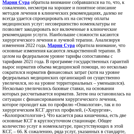
Мария Сура
обратила внимание собравшихся на то, что, к
сожалению, несмотря на хорошее и понятное описание
методов лечения в клинических рекомендациях, далеко не
всегда удается спроецировать их на систему оплаты
медицинских услуг: несовершенство номенклатуры не
позволяет закодировать все включенные в клинические
рекомендации услуги. Наибольшие сложности касаются
хирургического лечения и лучевой терапии. Анализируя
изменения 2022 года,
Мария Сура
обратила внимание, что
основные изменения касаются лекарственной терапии. В
целом на федеральном уровне тарифы сопоставимы с
тарифами 2021 года. В программе государственных гарантий
вырос норматив объема медицинской помощи, но несколько
сократился норматив финансовых затрат (хотя на уровне
федеральных медицинских организаций он существенно
увеличился, но на уровне территориальных – уменьшился).
Несколько увеличились базовые ставки, на основании
которых рассчитывается норматив. Затем она остановилась на
ситуации с финансированием хирургического лечения,
которое проходит как по профилю «Онкология», так и по
хирургическим КСГ других профилей, («Хирургия»,
«Колопроктология»). Что касается рака кишечника, есть две
основные КСГ в круглосуточном стационаре. Общее
количество услуг в номенклатуре, присутствующих в этой
КСГ, – 66. К сожалению, ряда услуг, указанных в стандарте,