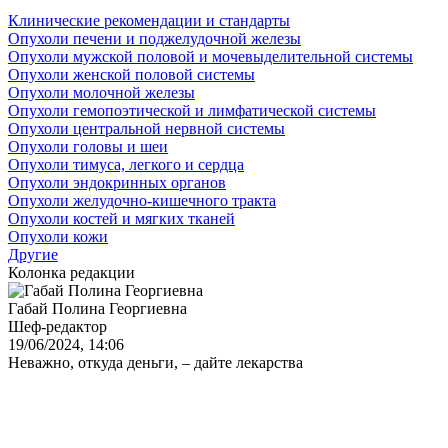
Клинические рекомендации и стандарты
Опухоли печени и поджелудочной железы
Опухоли мужской половой и мочевыделительной системы
Опухоли женской половой системы
Опухоли молочной железы
Опухоли гемопоэтической и лимфатической системы
Опухоли центральной нервной системы
Опухоли головы и шеи
Опухоли тимуса, легкого и сердца
Опухоли эндокринных органов
Опухоли желудочно-кишечного тракта
Опухоли костей и мягких тканей
Опухоли кожи
Другие
Колонка редакции
Габай Полина Георгиевна
Шеф-редактор
19/06/2024, 14:06
Неважно, откуда деньги, – дайте лекарства