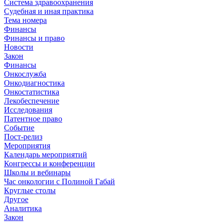
Система здравоохранения
Судебная и иная практика
Тема номера
Финансы
Финансы и право
Новости
Закон
Финансы
Онкослужба
Онкодиагностика
Онкостатистика
Лекобеспечение
Исследования
Патентное право
Событие
Пост-релиз
Мероприятия
Календарь мероприятий
Конгрессы и конференции
Школы и вебинары
Час онкологии с Полиной Габай
Круглые столы
Другое
Аналитика
Закон