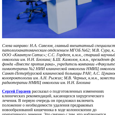
Слева направо: Н.А. Савелов, главный внештатный специалис
патологоанатомическим отделением МГОБ №62; М.В. Сура, к.м.н
ООО «Квантум Сатис»; С.С. Гордеев, к.м.н., старший научны
онкологии им. Н.Н. Блохина; Б.Ш. Камолов, к.м.н., президент ф
фонда «Вместе против рака», учредитель компании «Факультет 
химиотерапии №2 НИИ клинической онкологии НМИЦ онкологии и
Санкт-Петербургской клинической больницы РАН; А.С. Цукано
колопроктологии им. А.Н. Рыжих; М.В. Черных, к.м.н., замес
радиотерапии НМИЦ онкологии им. Н.Н. Блохина
Сергей Гордеев
рассказал о подготовленных изменениях
клинических рекомендаций, касающихся хирургического
лечения. В первую очередь он предложил включить
положение о необходимости удаления предраковых
новообразований кишечника в ходе колоноскопии до
оперативного лечения. Это связано с тем, что наблюдается