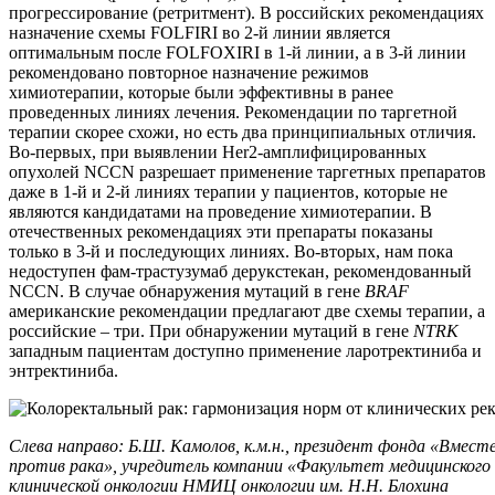
прогрессирование (ретритмент). В российских рекомендациях
назначение схемы FOLFIRI во 2-й линии является
оптимальным после FOLFOXIRI в 1-й линии, а в 3-й линии
рекомендовано повторное назначение режимов
химиотерапии, которые были эффективны в ранее
проведенных линиях лечения. Рекомендации по таргетной
терапии скорее схожи, но есть два принципиальных отличия.
Во-первых, при выявлении Her2-амплифицированных
опухолей NCCN разрешает применение таргетных препаратов
даже в 1-й и 2-й линиях терапии у пациентов, которые не
являются кандидатами на проведение химиотерапии. В
отечественных рекомендациях эти препараты показаны
только в 3-й и последующих линиях. Во-вторых, нам пока
недоступен фам-трастузумаб дерукстекан, рекомендованный
NCCN. В случае обнаружения мутаций в гене
BRAF
американские рекомендации предлагают две схемы терапии, а
российские – три. При обнаружении мутаций в гене
NTRK
западным пациентам доступно применение ларотректиниба и
энтректиниба.
Слева направо: Б.Ш. Камолов, к.м.н., президент фонда «Вместе
против рака», учредитель компании «Факультет медицинского 
клинической онкологии НМИЦ онкологии им. Н.Н. Блохина