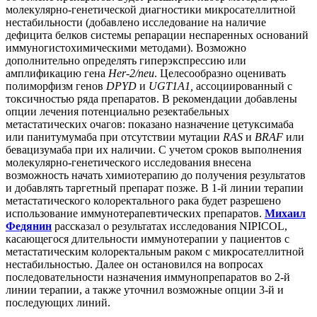
молекулярно-генетической диагностики микросателлитной
нестабильности (добавлено исследование на наличие
дефицита белков системы репарации неспаренных оснований
иммуногистохимическими методами). Возможно
дополнительно определять гиперэкспрессию или
амплификацию гена
Her-2/neu
. Целесообразно оценивать
полиморфизм генов
DPYD
и
UGT1A1,
ассоциированный с
токсичностью ряда препаратов. В рекомендации добавлены
опции лечения потенциально резектабельных
метастатических очагов: показано назначение цетуксимаба
или панитумумаба при отсутствии мутации
RAS
и
BRAF
или
бевацизумаба при их наличии. С учетом сроков выполнения
молекулярно-генетического исследования внесена
возможность начать химиотерапию до получения результатов
и добавлять таргетный препарат позже. В 1-й линии терапии
метастатического колоректального рака будет разрешено
использование иммунотерапевтических препаратов.
Михаил
Федянин
рассказал о результатах исследования NIPICOL,
касающегося длительности иммунотерапии у пациентов с
метастатическим колоректальным раком с микросателлитной
нестабильностью. Далее он остановился на вопросах
последовательности назначения иммунопрепаратов во 2-й
линии терапии, а также уточнил возможные опции 3-й и
последующих линий.