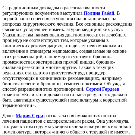
С традиционным докладом о рассогласованности
регулирующих документов выступила
Полина Габай
. В
первой части своего выступления она остановилась на
вопросах хирургического лечения. Все основные расхождения
связаны с устаревшей номенклатурой медицинских услуг.
Указанные там наименования диагностических и лечебных
процедур не соответствуют тем, которые указаны в
клинических рекомендациях, что делает невозможным их
включение в стандарты медпомощи, создаваемые на основе
этих рекомендаций, например отсутствуют брюшно-
промежностная экстирпация прямой кишки, брюшно-
анальная резекция и многие другие. Также в текущих
редакциях стандартов присутствует ряд процедур,
отсутствующих в клинических рекомендациях, например
биопсия печени и брюшины, гемигепатэктомия. Обсуждая
способ разрешения этих противоречий,
Сергей Гордеев
отметил: «Если кто и должен идти навстречу, то это должна
быть адаптация существующей номенклатуры к корректной
терминологии».
Далее
Мария Сура
рассказала о возможностях оплаты
лечения пациентов с колоректальным раком. Она упомянула,
что уже в этом году мы увидим окончательную версию новой
номенклатуры, которая «ничего общего с текущей не имеет».