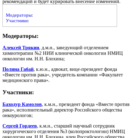
рекомендаций и будет курировать внесение изменений.
Модераторы:
Участники:
Модераторы:
Алексей Трякин
, д.м.н., заведующий отделением
химиотерапии №2 НИИ клинической онкологии НМИЦ
онкологии им. Н.Н. Блохина;
Полина Габай
, к.ю.н., адвокат, вице-президент фонда
«Вместе против рака», учредитель компании «Факультет
медицинского права».
Участники:
Баходур Камолов
, к.м.н., президент фонда «Вместе против
рака», исполнительный директор Российского общества
онкоурологов;
Сергей Гордеев
, к.м.н., старший научный сотрудник
хирургического отделения №3 (колопроктологии) НМИЦ
онкологии им. Н.Н. Блохина, член Российского общества