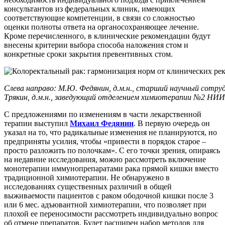
консультантов из федеральных клиник, имеющих
соответствующие компетенции, в связи со сложностью
оценки полноты ответа на органосохраняющее лечение.
Кроме перечисленного, в клинические рекомендации будут
внесены критерии выбора способа наложения стом и
конкретные сроки закрытия превентивных стом.
Слева направо: М.Ю. Федянин, д.м.н., старший научный сотру
Трякин, д.м.н., заведующий отделением химиотерапии №2 НИИ 
С предложениями по изменениям в части лекарственной
терапии выступил
Михаил Федянин
. В первую очередь он
указал на то, что радикальные изменения не планируются, но
предприняты усилия, чтобы «привести в порядок старое –
просто разложить по полочкам». С его точки зрения, опираясь
на недавние исследования, можно рассмотреть включение
монотерапии иммунопрепаратами рака прямой кишки вместо
традиционной химиотерапии. Не обнаружено в
исследованиях существенных различий в общей
выживаемости пациентов с раком ободочной кишки после 3
или 6 мес. адъювантной химиотерапии, что позволяет при
плохой ее переносимости рассмотреть индивидуально вопрос
об отмене препаратов. Будет расширен набор методов для