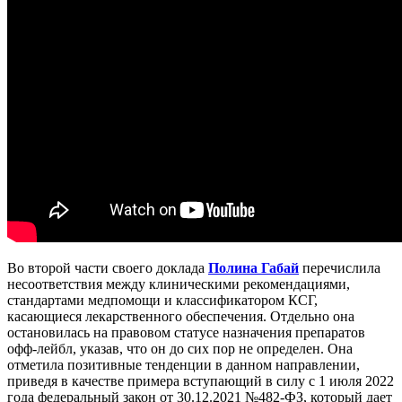
Во второй части своего доклада
Полина Габай
перечислила
несоответствия между клиническими рекомендациями,
стандартами медпомощи и классификатором КСГ,
касающиеся лекарственного обеспечения. Отдельно она
остановилась на правовом статусе назначения препаратов
офф-лейбл, указав, что он до сих пор не определен. Она
отметила позитивные тенденции в данном направлении,
приведя в качестве примера вступающий в силу с 1 июля 2022
года федеральный закон от 30.12.2021 №482-ФЗ, который дает