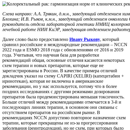
Слева направо: А.А. Трякин, д.м.н., заведующий отделением 
Блохина; И.В. Рыков, к.м.н., заведующий отделением онкологии
руководитель отдела лабораторной генетики НМИЦ колопрокто
лечебной работе НИИ КиЭР, заведующая отделением радиотер
Далее слово было предоставлено
Ивану Рыкову
, который
сравнил российские и международные рекомендации – NCCN
2022 года и ESMO 2018 года с обновлениями от 2016 и 2019
года. Учитывая, что научная база для разработки
рекомендаций общая, основные отличия касаются некоторых
схем терапии и новых препаратов, которые еще не
зарегистрированы в России. В качестве примера отличий
докладчик указал на схему CAPIRI (XELIRI) (капецитабин +
иринотекан), которая не включена в американские
рекомендации, но у нас используется, потому что в более
поздних исследованиях с другими режимами дозирования
препаратов была продемонстрирована меньшая токсичность.
Больше отличий между рекомендациями отмечается в 3-й и
последующих линиях терапии, в основном они связаны с
отсутствием препаратов на российском рынке. В
рекомендациях NCCN допустимо повторное назначение схем
терапии, которые прекращены не из-за прогрессирования
заболевания (реинтродукция), но не схем, при которых было