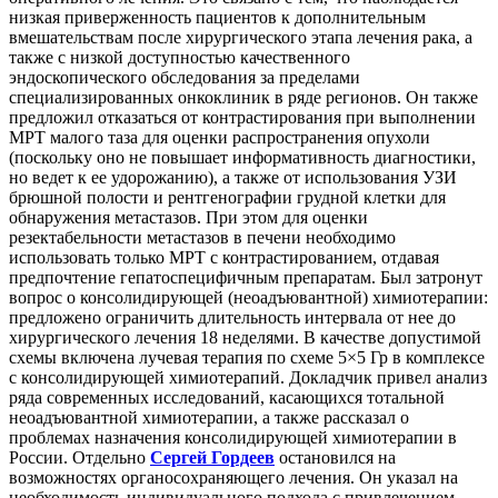
низкая приверженность пациентов к дополнительным
вмешательствам после хирургического этапа лечения рака, а
также с низкой доступностью качественного
эндоскопического обследования за пределами
специализированных онкоклиник в ряде регионов. Он также
предложил отказаться от контрастирования при выполнении
МРТ малого таза для оценки распространения опухоли
(поскольку оно не повышает информативность диагностики,
но ведет к ее удорожанию), а также от использования УЗИ
брюшной полости и рентгенографии грудной клетки для
обнаружения метастазов. При этом для оценки
резектабельности метастазов в печени необходимо
использовать только МРТ с контрастированием, отдавая
предпочтение гепатоспецифичным препаратам. Был затронут
вопрос о консолидирующей (неоадъювантной) химиотерапии:
предложено ограничить длительность интервала от нее до
хирургического лечения 18 неделями. В качестве допустимой
схемы включена лучевая терапия по схеме 5×5 Гр в комплексе
с консолидирующей химиотерапий. Докладчик привел анализ
ряда современных исследований, касающихся тотальной
неоадъювантной химиотерапии, а также рассказал о
проблемах назначения консолидирующей химиотерапии в
России. Отдельно
Сергей Гордеев
остановился на
возможностях органосохраняющего лечения. Он указал на
необходимость индивидуального подхода с привлечением