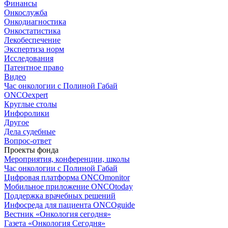
Финансы
Онкослужба
Онкодиагностика
Онкостатистика
Лекобеспечение
Экспертиза норм
Исследования
Патентное право
Видео
Час онкологии с Полиной Габай
ONCOexpert
Круглые столы
Инфоролики
Другое
Дела судебные
Вопрос-ответ
Проекты фонда
Мероприятия, конференции, школы
Час онкологии с Полиной Габай
Цифровая платформа ONCOmonitor
Мобильное приложение ONCOtoday
Поддержка врачебных решений
Инфосреда для пациента ONCOguide
Вестник «Онкология сегодня»
Газета «Онкология Сегодня»