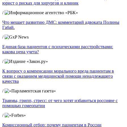
юрист о рисках для хирургов и клиник
/
Что мешает развитию ДМС: комментарий адвоката Полины
Габай.
/
Единая база пациентов с психическими расстройствами:
какова цена учета?
/
К вопросу о компенсации морального вреда пациентам в
связи с оказанием медицинской помощи ненадлежащего
качества
/
Травмы, грипп, стресс: от чего хотят избавиться россияне с
помощью гомеопатии
/
Комиссионный отбор: почему пациентам в России