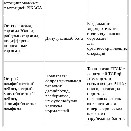
ассоциированных
с мутацией PIK3CA
Раздвижные
Остеосаркома,
эндопротезы по
саркома Юинга,
индивидуальным
рабдомиосаркома,
Динутуксимаб бета
чертежам
недифферен-
для
цированные
органосохраняющих
саркомы
операций
Технологии ТГСК с
деплецией TCRαβ
Препараты
Острый
лимфоцитов,
сопроводительной
лимфобластный
вызывающих РТПХ;
терапии:
лейкоз, острый
поиск, активация
дефибротид,
миелобластный
и доставка
расбуриказа,
лейкоз,
стволовых клеток
иммуноглобулин
Т-лимфобластная
костного мозга
человека
лимфома
и периферических
нормальный
клеток из
зарубежных банков