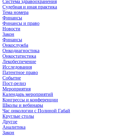
Система здравоохранения
Судебная и иная практика
Тема номера
Финансы
Финансы и право
Новости
Закон
Финансы
Онкослужба
Онкодиагностика
Онкостатистика
Лекобеспечение
Исследования
Патентное право
Событие
Пост-релиз
Мероприятия
Календарь мероприятий
Конгрессы и конференции
Школы и вебинары
Час онкологии с Полиной Габай
Круглые столы
Другое
Аналитика
Закон