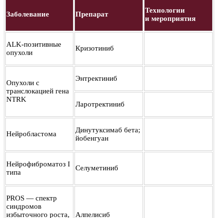
Технологии
Заболевание
Препарат
и мероприятия
ALK-позитивные
Кризотиниб
опухоли
Энтректиниб
Опухоли с
транслокацией гена
NTRK
Ларотректиниб
Динутуксимаб бета;
Нейробластома
йобенгуан
Нейрофиброматоз I
Селуметиниб
типа
PROS — спектр
синдромов
избыточного роста,
Алпелисиб