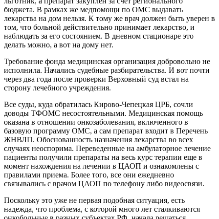
льготник, а препарат закуплен за счет регионального
бюджета. В рамках же медпомощи по ОМС выдавать
лекарства на дом нельзя. К тому же врач должен быть уверен в
том, что больной действительно принимает лекарство, и
наблюдать за его состоянием. В дневном стационаре это
делать можно, а вот на дому нет.
Требование фонда медицинская организация добровольно не
исполнила. Начались судебные разбирательства. И вот почти
через два года после проверки Верховный суд встал на
сторону лечебного учреждения.
Все суды, куда обратилась Кирово-Чепецкая ЦРБ, сочли
доводы ТФОМС несостоятельными. Медицинская помощь
оказана в отношении онкозаболевания, включенного в
базовую программу ОМС, а сам препарат входит в Перечень
ЖНВЛП. Обоснованность назначения лекарства во всех
случаях неоспорима. Переведенные на амбулаторное лечение
пациенты получили препараты на весь курс терапии еще в
момент нахождения на лечении в ЦАОП и ознакомлены с
правилами приема. Более того, все они ежедневно
связывались с врачом ЦАОП по телефону либо видеосвязи.
Поскольку это уже не первая подобная ситуация, есть
надежда, что проблема, с которой много лет сталкиваются
онкобольные в разных субъектах РФ, начала решаться.