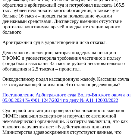
обратился в арбитражный суд и потребовал взыскать 165,5
тыс. рублей неосновательного обогащения, а также чуть
больше 16 тысяч – проценты за пользование чужими
денежными средствами. Диспансеру вменили отсутствие
протокола консилиума врачей в медкарте стационарного
больного.
Арбитражный суд в удовлетворении иска отказал.
Дело ушло в апелляцию, которая поддержала позицию
ТФОМС и удовлетворила требования частично: в пользу
фонда были взысканы 32 тысячи рублей неосновательного
обогащения и 2,5 тысячи – проценты.
Онкодиспансер подал кассационную жалобу.
Кассация
сочла
ее заслуживающей внимания. Что стало определяющим?
Постановление Арбитражного суда Волго-Вятского округа от
05.06.2024 № Ф01-1247/2024 по делу № А11-12003/2022
Суд первой инстанции проверил обоснованность выводов
ЭКМП: назначил экспертизу и поручил ее автономной
некоммерческой организации. Эксперты заключили, что как
такового нарушения нет: «В действующих приказах
Министерства здравоохранения отсутствуют данные, что