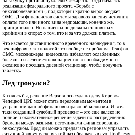
на закупку противоопухолевых лекарств. Тогда началась
реализация федерального проекта «Борьба с
онкозаболеваниями», под который кратно вырос бюджет
ОМС. Для финансистов системы здравоохранения источник
оплаты того или иного вида медпомощи, конечно же,
принципиален. Но пациенты не должны становиться
крайними в спорах о том, кто и за что должен платить.
Что касается дистанционного врачебного наблюдения, то в
век цифровых технологий это вообще не проблема. Телефон,
СМС, мессенджеры, видеосвязь избавляют ослабленных
болезнью и лечением онкопациентов от необходимости
ежедневно посещать дневной стационар, чтобы получить
таблетку.
Лед тронулся?
Казалось бы, решение Верховного суда по делу Кирово-
Чепецкой ЦРБ может стать переломным моментом в
устранении данной финансово-правовой коллизии. И все-
таки созданный судебный прецедент – это еще далеко не
полное и окончательное решение задачи по распределению
бремени между разными источниками финансирования
онкослужбы. Вряд ли можно предлагать регионам управлять
ситуацией «вручную», всякий раз обращаясь в суд. Проблему