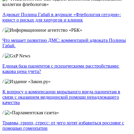
Адвокат Полина Габай в журнале «Флебология сегодня»:
юрист о рисках для хирургов и клиник
/
Что мешает развитию ДМС: комментарий адвоката Полины
Габай.
/
Единая база пациентов с психическими расстройствами:
какова цена учета?
/
К вопросу о компенсации морального вреда пациентам в
связи с оказанием медицинской помощи ненадлежащего
качества
/
Травмы, грипп, стресс: от чего хотят избавиться россияне с
помощью гомеопатии