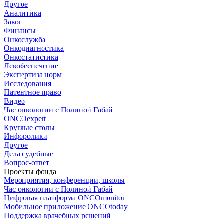
Другое
Аналитика
Закон
Финансы
Онкослужба
Онкодиагностика
Онкостатистика
Лекобеспечение
Экспертиза норм
Исследования
Патентное право
Видео
Час онкологии с Полиной Габай
ONCOexpert
Круглые столы
Инфоролики
Другое
Дела судебные
Вопрос-ответ
Проекты фонда
Мероприятия, конференции, школы
Час онкологии с Полиной Габай
Цифровая платформа ONCOmonitor
Мобильное приложение ONCOtoday
Поддержка врачебных решений