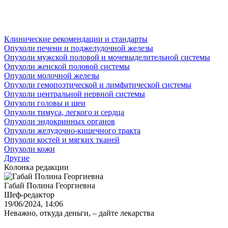
Клинические рекомендации и стандарты
Опухоли печени и поджелудочной железы
Опухоли мужской половой и мочевыделительной системы
Опухоли женской половой системы
Опухоли молочной железы
Опухоли гемопоэтической и лимфатической системы
Опухоли центральной нервной системы
Опухоли головы и шеи
Опухоли тимуса, легкого и сердца
Опухоли эндокринных органов
Опухоли желудочно-кишечного тракта
Опухоли костей и мягких тканей
Опухоли кожи
Другие
Колонка редакции
Габай Полина Георгиевна
Шеф-редактор
19/06/2024, 14:06
Неважно, откуда деньги, – дайте лекарства