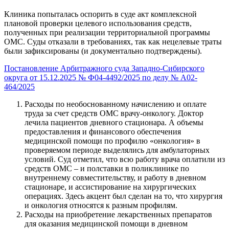
Клиника попыталась оспорить в суде акт комплексной
плановой проверки целевого использования средств,
полученных при реализации территориальной программы
ОМС. Суды
отказали
в требованиях, так как нецелевые траты
были зафиксированы (и документально подтверждены).
Постановление Арбитражного суда Западно-Сибирского
округа от 15.12.2025 № Ф04-4492/2025 по делу № А02-
464/2025
Расходы по необоснованному начислению и оплате
труда за счет средств ОМС врачу-онкологу. Доктор
лечила пациентов дневного стационара. А объемы
предоставления и финансового обеспечения
медицинской помощи по профилю «онкология» в
проверяемом периоде выделялись для амбулаторных
условий. Суд отметил, что всю работу врача оплатили из
средств ОМС – и полставки в поликлинике по
внутреннему совместительству, и работу в дневном
стационаре, и ассистирование на хирургических
операциях. Здесь акцент был сделан на то, что хирургия
и онкология относятся к разным профилям.
Расходы на приобретение лекарственных препаратов
для оказания медицинской помощи в дневном