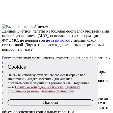
Данные Счетной палаты о заболеваемости злокачественными
новообразованиями (ЗНО), основанные на информации
ФФОМС, не первый год
не стыкуются
с медицинской
статистикой. Двукратное расхождение вызывает резонный
вопрос – почему?
Государственная медицинская статистика основана на данных
статформы № 7
, подсчеты ФФОМС — на первичных
Cookies
медицинских документах и реестрах счетов. Первые
собираются вручную на «бересте» и не проверяются, вторые
На сайте используются файлы cookies и сервис веб-
— в информационных системах и подлежат экспертизе.
аналитики «Яндекс Метрика» для анализа
Многие специалисты подтверждают б
о
льшую достоверность
посещаемости и улучшения работы сайта. Подробнее
именной второй категории.
— в
Политике конфиденциальности
,
Правилах
применения рекомендательных технологий
Проблема в том, что статистика онкологической
заболеваемости не просто цифры. Это конкретные пациенты
Принять
и, соответственно, конкретные деньги на их диагностику и
лечение. Чем выше заболеваемость, тем больше должен быть
объем обеспечения социальных гарантий.