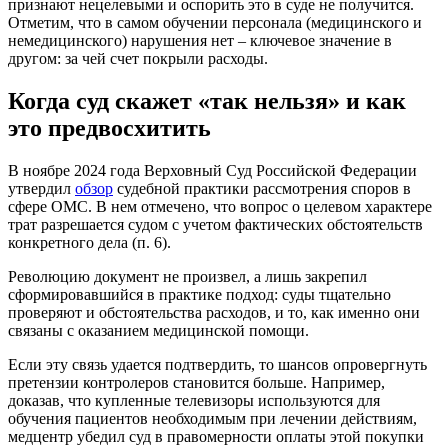
признают нецелевыми и оспорить это в суде не получится.
Отметим, что в самом обучении персонала (медицинского и
немедицинского) нарушения нет – ключевое значение в
другом: за чей счет покрыли расходы.
Когда суд скажет «так нельзя» и как
это предвосхитить
В ноябре 2024 года Верховный Суд Российской Федерации
утвердил
обзор
судебной практики рассмотрения споров в
сфере ОМС. В нем отмечено, что вопрос о целевом характере
трат разрешается судом с учетом фактических обстоятельств
конкретного дела (п. 6).
Революцию документ не произвел, а лишь закрепил
сформировавшийся в практике подход: суды тщательно
проверяют и обстоятельства расходов, и то, как именно они
связаны с оказанием медицинской помощи.
Если эту связь удается подтвердить, то шансов опровергнуть
претензии контролеров становится больше. Например,
доказав, что купленные телевизоры используются для
обучения пациентов необходимым при лечении действиям,
медцентр убедил суд в правомерности оплаты этой покупки