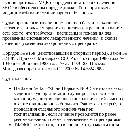
«копия протокола МДК с определением тактики лечения
ЗНО» в обязательном порядке должна быть приложена к
медицинской карте стационарного больного».
Судьи проанализировали
нормативную базу и разъяснения
регулятора,
а также медкарты пациентов, и решили: в картах
есть все то, что требуется − расписаны и показания для
проведения системного лекарственного лечения, и схемы
лечения с указанием лекарственных препаратов.
Порядок № 915н (действовавший в спорный период), Закон №
323-ФЗ, Приказы Минздрава СССР от 4 октября 1980 года №
1030 и от 20 июня 1983 года № 27-14/70-83, Письмо
Минздравсоцразвития от 30.11.2009 № 14-6/242888
Суд заключил:
Ни Закон № 323-ФЗ, ни Порядок № 915н не обязывают
медицинскую организацию дублировать протокол
консилиума, подтвердившего онкологический диагноз,
в карте стационарного больного. Равно как не требуют
проведения отдельного консилиума при
госпитализации, если лечение проводится по ранее
рекомендованной схеме и назначенными препаратами.
ТФОМС не доказал, что в спорных случаях оказания