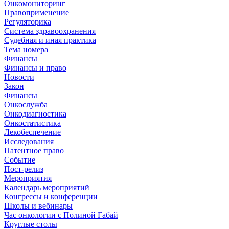
Онкомониторинг
Правоприменение
Регуляторика
Система здравоохранения
Судебная и иная практика
Тема номера
Финансы
Финансы и право
Новости
Закон
Финансы
Онкослужба
Онкодиагностика
Онкостатистика
Лекобеспечение
Исследования
Патентное право
Событие
Пост-релиз
Мероприятия
Календарь мероприятий
Конгрессы и конференции
Школы и вебинары
Час онкологии с Полиной Габай
Круглые столы