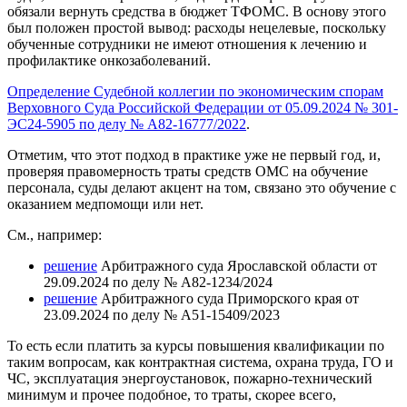
обязали вернуть средства в бюджет ТФОМС. В основу этого
был положен простой вывод: расходы нецелевые, поскольку
обученные сотрудники не имеют отношения к лечению и
профилактике онкозаболеваний.
Определение Судебной коллегии по экономическим спорам
Верховного Суда Российской Федерации от 05.09.2024 № 301-
ЭС24-5905 по делу № А82-16777/2022
.
Отметим, что этот подход в практике уже не первый год, и,
проверяя правомерность траты средств ОМС на обучение
персонала,
суды
делают акцент на том, связано это обучение с
оказанием медпомощи или нет.
См., например:
решение
Арбитражного суда Ярославской области от
29.09.2024 по делу № А82-1234/2024
решение
Арбитражного суда Приморского края от
23.09.2024 по делу № А51-15409/2023
То есть если платить за курсы повышения квалификации по
таким вопросам, как контрактная система, охрана труда, ГО и
ЧС, эксплуатация энергоустановок, пожарно-технический
минимум и прочее подобное, то траты, скорее всего,