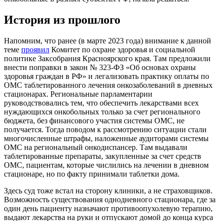
История из прошлого
Напомним, что ранее (в марте 2023 года) внимание к данной
теме
проявил
Комитет по охране здоровья и социальной
политике Заксобрания Красноярского края. Там предложили
внести поправки в закон № 323-ФЗ «Об основах охраны
здоровья граждан в РФ» и легализовать практику оплаты по
ОМС таблетированного лечения онкозаболеваний в дневных
стационарах. Региональные парламентарии
руководствовались тем, что обеспечить лекарствами всех
нуждающихся онкобольных только за счет регионального
бюджета, без финансового участия системы ОМС, не
получается. Тогда поводом к рассмотрению ситуации стали
многочисленные штрафы, наложенные аудиторами системы
ОМС на региональный онкодиспансер. Там выдавали
таблетированные препараты, закупленные за счет средств
ОМС, пациентам, которые числились на лечении в дневном
стационаре, но по факту принимали таблетки дома.
Здесь суд тоже встал на сторону клиники, а не страховщиков.
Возможность существования однодневного стационара, где за
один день пациенту назначают противоопухолевую терапию,
выдают лекарства на руки и отпускают домой до конца курса