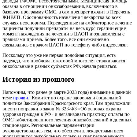
доводы ТФОМС несостоятельными. Медицинская помощь
оказана в отношении онкозаболевания, включенного в
базовую программу ОМС, а сам препарат входит в Перечень
ЖНВЛП. Обоснованность назначения лекарства во всех
случаях неоспорима. Переведенные на амбулаторное лечение
пациенты получили препараты на весь курс терапии еще в
момент нахождения на лечении в ЦАОП и ознакомлены с
правилами приема. Более того, все они ежедневно
связывались с врачом ЦАОП по телефону либо видеосвязи.
Поскольку это уже не первая подобная ситуация, есть
надежда, что проблема, с которой много лет сталкиваются
онкобольные в разных субъектах РФ, начала решаться.
История из прошлого
Напомним, что ранее (в марте 2023 года) внимание к данной
теме
проявил
Комитет по охране здоровья и социальной
политике Заксобрания Красноярского края. Там предложили
внести поправки в закон № 323-ФЗ «Об основах охраны
здоровья граждан в РФ» и легализовать практику оплаты по
ОМС таблетированного лечения онкозаболеваний в дневных
стационарах. Региональные парламентарии
руководствовались тем, что обеспечить лекарствами всех
нуждающихся онкобольных только за счет регионального