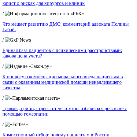
юрист о рисках для хирургов и клиник
/
Что мешает развитию ДМС: комментарий адвоката Полины
Габай.
/
Единая база пациентов с психическими расстройствами:
какова цена учета?
/
К вопросу о компенсации морального вреда пациентам в
связи с оказанием медицинской помощи ненадлежащего
качества
/
Травмы, грипп, стресс: от чего хотят избавиться россияне с
помощью гомеопатии
/
Комиссионный отбор: почему пациентам в России