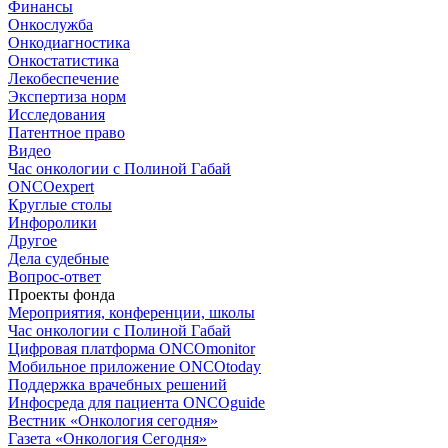
Финансы
Онкослужба
Онкодиагностика
Онкостатистика
Лекобеспечение
Экспертиза норм
Исследования
Патентное право
Видео
Час онкологии с Полиной Габай
ONCOexpert
Круглые столы
Инфоролики
Другое
Дела судебные
Вопрос-ответ
Проекты фонда
Мероприятия, конференции, школы
Час онкологии с Полиной Габай
Цифровая платформа ONCOmonitor
Мобильное приложение ONCOtoday
Поддержка врачебных решений
Инфосреда для пациента ONCOguide
Вестник «Онкология сегодня»
Газета «Онкология Сегодня»