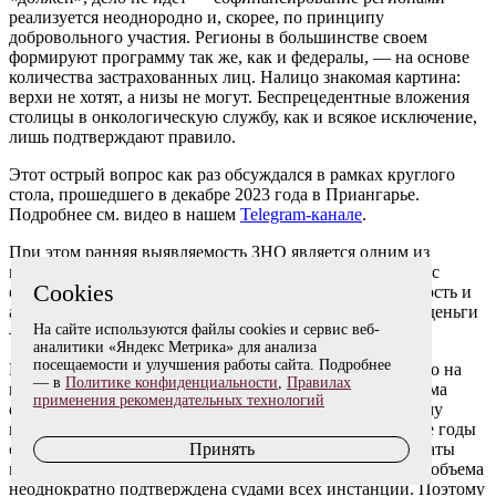
реализуется неоднородно и, скорее, по принципу
добровольного участия. Регионы в большинстве своем
формируют программу так же, как и федералы, — на основе
количества застрахованных лиц. Налицо знакомая картина:
верхи не хотят, а низы не могут. Беспрецедентные вложения
столицы в онкологическую службу, как и всякое исключение,
лишь подтверждают правило.
Этот острый вопрос как раз обсуждался в рамках круглого
стола, прошедшего в декабре 2023 года в Приангарье.
Подробнее см. видео в нашем
Telegram-канале
.
При этом ранняя выявляемость ЗНО является одним из
целевых показателей федеральной программы «Борьба с
Cookies
онкологическими заболеваниями». Налицо асинхронность и
алогичность в регулировании всего цикла: человек — деньги
На сайте используются файлы cookies и сервис веб-
— целевой показатель.
аналитики «Яндекс Метрика» для анализа
посещаемости и улучшения работы сайта. Подробнее
Рост онкологической выявляемости для региона — ярмо на
— в
Политике конфиденциальности
,
Правилах
шее. Выявил — лечи. Но в пределах выделенного объема
применения рекомендательных технологий
финансовых средств, которые не привязаны к реальному
количеству пациентов. «Налечить» больше в последние годы
стало непопулярным решением, ведь законность неоплаты
Принять
медицинскому учреждению счетов сверх выделенного объема
неоднократно подтверждена судами всех инстанций. Поэтому