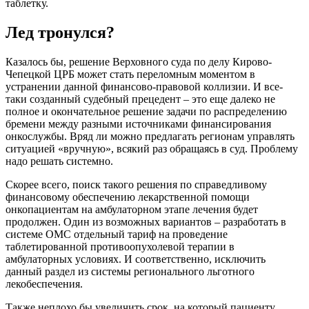
таблетку.
Лед тронулся?
Казалось бы, решение Верховного суда по делу Кирово-
Чепецкой ЦРБ может стать переломным моментом в
устранении данной финансово-правовой коллизии. И все-
таки созданный судебный прецедент – это еще далеко не
полное и окончательное решение задачи по распределению
бремени между разными источниками финансирования
онкослужбы. Вряд ли можно предлагать регионам управлять
ситуацией «вручную», всякий раз обращаясь в суд. Проблему
надо решать системно.
Скорее всего, поиск такого решения по справедливому
финансовому обеспечению лекарственной помощи
онкопациентам на амбулаторном этапе лечения будет
продолжен. Один из возможных вариантов – разработать в
системе ОМС отдельный тариф на проведение
таблетированной противоопухолевой терапии в
амбулаторных условиях. И соответственно, исключить
данный раздел из системы регионального льготного
лекобеспечения.
Также неплохо бы увеличить срок, на который пациенту