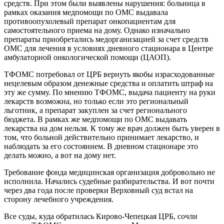
средств. При этом были выявлены нарушения: больница в
рамках оказания медпомощи по ОМС выдавала
противоопухолевый препарат онкопациентам для
самостоятельного приема на дому. Однако изначально
препараты приобретались медорганизацией за счет средств
ОМС для лечения в условиях дневного стационара в Центре
амбулаторной онкологической помощи (ЦАОП).
ТФОМС потребовал от ЦРБ вернуть якобы израсходованные
нецелевым образом денежные средства и оплатить штраф на
эту же сумму. По мнению ТФОМС, выдача пациенту на руки
лекарств возможна, но только если это региональный
льготник, а препарат закуплен за счет регионального
бюджета. В рамках же медпомощи по ОМС выдавать
лекарства на дом нельзя. К тому же врач должен быть уверен в
том, что больной действительно принимает лекарство, и
наблюдать за его состоянием. В дневном стационаре это
делать можно, а вот на дому нет.
Требование фонда медицинская организация добровольно не
исполнила. Начались судебные разбирательства. И вот почти
через два года после проверки Верховный суд встал на
сторону лечебного учреждения.
Все суды, куда обратилась Кирово-Чепецкая ЦРБ, сочли