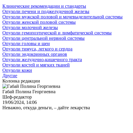
Клинические рекомендации и стандарты
Опухоли печени и поджелудочной железы
Опухоли мужской половой и мочевыделительной системы
Опухоли женской половой системы
Опухоли молочной железы
Опухоли гемопоэтической и лимфатической системы
Опухоли центральной нервной системы
Опухоли головы и шеи
Опухоли тимуса, легкого и сердца
Опухоли эндокринных органов
Опухоли желудочно-кишечного тракта
Опухоли костей и мягких тканей
Опухоли кожи
Другие
Колонка редакции
Габай Полина Георгиевна
Шеф-редактор
19/06/2024, 14:06
Неважно, откуда деньги, – дайте лекарства