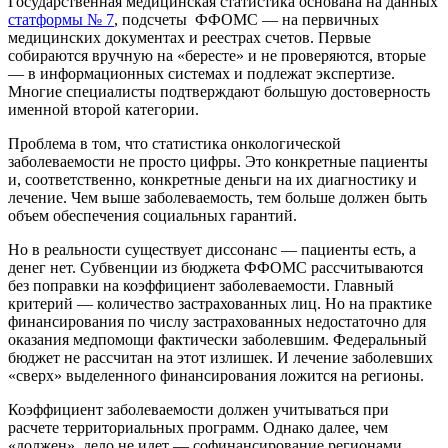
Государственная медицинская статистика основана на данных
статформы № 7
, подсчеты ФФОМС — на первичных
медицинских документах и реестрах счетов. Первые
собираются вручную на «бересте» и не проверяются, вторые
— в информационных системах и подлежат экспертизе.
Многие специалисты подтверждают б
о
льшую достоверность
именной второй категории.
Проблема в том, что статистика онкологической
заболеваемости не просто цифры. Это конкретные пациенты
и, соответственно, конкретные деньги на их диагностику и
лечение. Чем выше заболеваемость, тем больше должен быть
объем обеспечения социальных гарантий.
Но в реальности существует диссонанс — пациенты есть, а
денег нет. Субвенции из бюджета ФФОМС рассчитываются
без поправки на коэффициент заболеваемости. Главный
критерий — количество застрахованных лиц. Но на практике
финансирования по числу застрахованных недостаточно для
оказания медпомощи фактически заболевшим. Федеральный
бюджет не рассчитан на этот излишек. И лечение заболевших
«сверх» выделенного финансирования ложится на регионы.
Коэффициент заболеваемости должен учитываться при
расчете территориальных программ. Однако далее, чем
«должен», дело не идет — софинансирование регионами