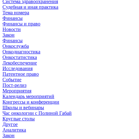
Система здравоохранения
Судебная и иная практика
Тема номера
Финансы
Финансы и право
Новости
Закон
Финансы
Онкослужба
Онкодиагностика
Онкостатистика
Лекобеспечение
Исследования
Патентное право
Событие
Пост-релиз
Мероприятия
Календарь мероприятий
Конгрессы и конференции
Школы и вебинары
Час онкологии с Полиной Габай
Круглые столы
Другое
Аналитика
Закон