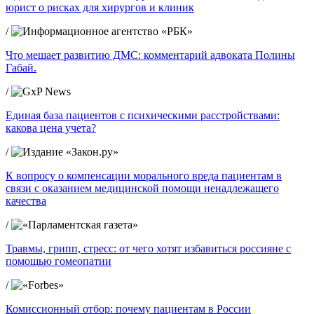
юрист о рисках для хирургов и клиник
/
Что мешает развитию ДМС: комментарий адвоката Полины
Габай.
/
Единая база пациентов с психическими расстройствами:
какова цена учета?
/
К вопросу о компенсации морального вреда пациентам в
связи с оказанием медицинской помощи ненадлежащего
качества
/
Травмы, грипп, стресс: от чего хотят избавиться россияне с
помощью гомеопатии
/
Комиссионный отбор: почему пациентам в России