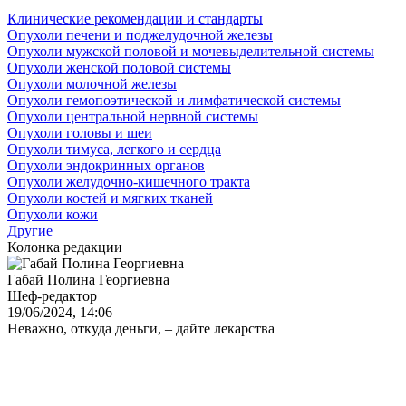
Клинические рекомендации и стандарты
Опухоли печени и поджелудочной железы
Опухоли мужской половой и мочевыделительной системы
Опухоли женской половой системы
Опухоли молочной железы
Опухоли гемопоэтической и лимфатической системы
Опухоли центральной нервной системы
Опухоли головы и шеи
Опухоли тимуса, легкого и сердца
Опухоли эндокринных органов
Опухоли желудочно-кишечного тракта
Опухоли костей и мягких тканей
Опухоли кожи
Другие
Колонка редакции
Габай Полина Георгиевна
Шеф-редактор
19/06/2024, 14:06
Неважно, откуда деньги, – дайте лекарства