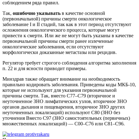
соблюдением ряда правил.
Так,
ошибочно указывать
в качестве основной
(первоначальной) причины смерти онкологическое
заболевание I и II стадий, так как в этот период отсутствуют
осложнения онкологического процесса, которые могут
привести к смерти. Или же не могут быть указаны в качестве
первоначальной причины смерти ранее излеченные
онкологические заболевания, если отсутствуют
морфологически доказанные метастазы или рецидив.
Регулятор требует строгого соблюдения алгоритма заполнения
п. 22 и для ясности приводит примеры.
Минздрав также обращает внимание на необходимость
правильно кодировать заболевания. Приведены коды МКБ-10,
которые не используют для указания первоначальной
причины смерти. Так, вместо С77–С79 (вторичное и
неуточненное ЗНО лимфатических узлов, вторичное ЗНО
органов дыхания и пищеварения, вторичное ЗНО других
неуточненных локализаций) используют С80 (ЗНО без
уточнения Вместо С97 (ЗНО самостоятельных (первичных)
множественных локализаций) — С00–С76 или С81–С96.