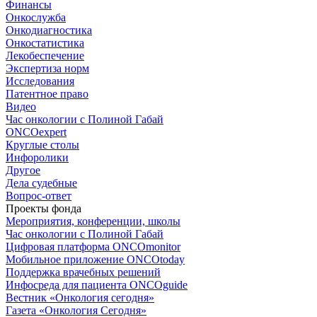
Финансы
Онкослужба
Онкодиагностика
Онкостатистика
Лекобеспечение
Экспертиза норм
Исследования
Патентное право
Видео
Час онкологии с Полиной Габай
ONCOexpert
Круглые столы
Инфоролики
Другое
Дела судебные
Вопрос-ответ
Проекты фонда
Мероприятия, конференции, школы
Час онкологии с Полиной Габай
Цифровая платформа ONCOmonitor
Мобильное приложение ONCOtoday
Поддержка врачебных решений
Инфосреда для пациента ONCOguide
Вестник «Онкология сегодня»
Газета «Онкология Сегодня»