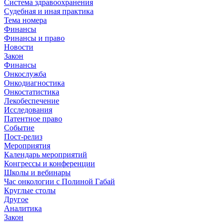
Система здравоохранения
Судебная и иная практика
Тема номера
Финансы
Финансы и право
Новости
Закон
Финансы
Онкослужба
Онкодиагностика
Онкостатистика
Лекобеспечение
Исследования
Патентное право
Событие
Пост-релиз
Мероприятия
Календарь мероприятий
Конгрессы и конференции
Школы и вебинары
Час онкологии с Полиной Габай
Круглые столы
Другое
Аналитика
Закон