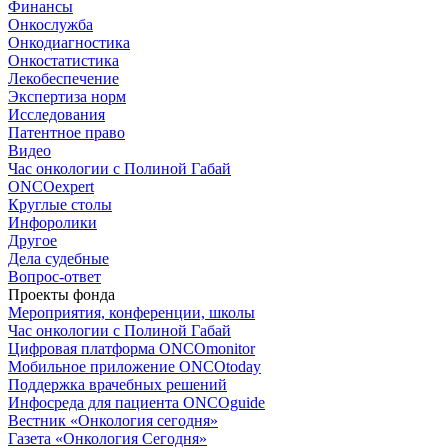
Финансы
Онкослужба
Онкодиагностика
Онкостатистика
Лекобеспечение
Экспертиза норм
Исследования
Патентное право
Видео
Час онкологии с Полиной Габай
ONCOexpert
Круглые столы
Инфоролики
Другое
Дела судебные
Вопрос-ответ
Проекты фонда
Мероприятия, конференции, школы
Час онкологии с Полиной Габай
Цифровая платформа ONCOmonitor
Мобильное приложение ONCOtoday
Поддержка врачебных решений
Инфосреда для пациента ONCOguide
Вестник «Онкология сегодня»
Газета «Онкология Сегодня»