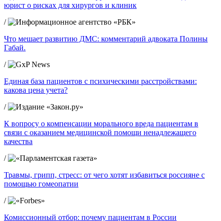
юрист о рисках для хирургов и клиник
/
Что мешает развитию ДМС: комментарий адвоката Полины
Габай.
/
Единая база пациентов с психическими расстройствами:
какова цена учета?
/
К вопросу о компенсации морального вреда пациентам в
связи с оказанием медицинской помощи ненадлежащего
качества
/
Травмы, грипп, стресс: от чего хотят избавиться россияне с
помощью гомеопатии
/
Комиссионный отбор: почему пациентам в России