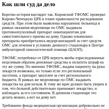
Как шли суд да дело
Коротко история выглядит так. Кировский ТФОМС проверял
Кирово-Чепецкую ЦРБ в плане правильности расходования
средств. При этом были выявлены нарушения: больница в
рамках оказания медпомощи по ОМС выдавала
противоопухолевый препарат онкопациентам для
самостоятельного приема на дому. Однако изначально
препараты приобретались медорганизацией за счет средств
ОМС для лечения в условиях дневного стационара в Центре
амбулаторной онкологической помощи (ЦАОП).
ТФОМС потребовал от ЦРБ вернуть якобы израсходованные
нецелевым образом денежные средства и оплатить штраф на
эту же сумму. По мнению ТФОМС, выдача пациенту на руки
лекарств возможна, но только если это региональный
льготник, а препарат закуплен за счет регионального
бюджета. В рамках же медпомощи по ОМС выдавать
лекарства на дом нельзя. К тому же врач должен быть уверен в
том, что больной действительно принимает лекарство, и
наблюдать за его состоянием. В дневном стационаре это
делать можно, а вот на дому нет.
Требование фонда медицинская организация добровольно не