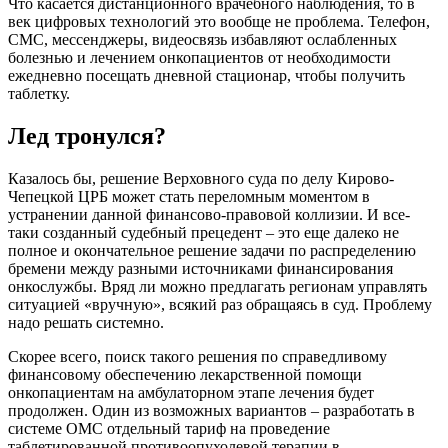
Что касается дистанционного врачебного наблюдения, то в
век цифровых технологий это вообще не проблема. Телефон,
СМС, мессенджеры, видеосвязь избавляют ослабленных
болезнью и лечением онкопациентов от необходимости
ежедневно посещать дневной стационар, чтобы получить
таблетку.
Лед тронулся?
Казалось бы, решение Верховного суда по делу Кирово-
Чепецкой ЦРБ может стать переломным моментом в
устранении данной финансово-правовой коллизии. И все-
таки созданный судебный прецедент – это еще далеко не
полное и окончательное решение задачи по распределению
бремени между разными источниками финансирования
онкослужбы. Вряд ли можно предлагать регионам управлять
ситуацией «вручную», всякий раз обращаясь в суд. Проблему
надо решать системно.
Скорее всего, поиск такого решения по справедливому
финансовому обеспечению лекарственной помощи
онкопациентам на амбулаторном этапе лечения будет
продолжен. Один из возможных вариантов – разработать в
системе ОМС отдельный тариф на проведение
таблетированной противоопухолевой терапии в