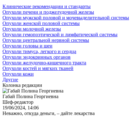
Клинические рекомендации и стандарты
Опухоли печени и поджелудочной железы
Опухоли мужской половой и мочевыделительной системы
Опухоли женской половой системы
Опухоли молочной железы
Опухоли гемопоэтической и лимфатической системы
Опухоли центральной нервной системы
Опухоли головы и шеи
Опухоли тимуса, легкого и сердца
Опухоли эндокринных органов
Опухоли желудочно-кишечного тракта
Опухоли костей и мягких тканей
Опухоли кожи
Другие
Колонка редакции
Габай Полина Георгиевна
Шеф-редактор
19/06/2024, 14:06
Неважно, откуда деньги, – дайте лекарства