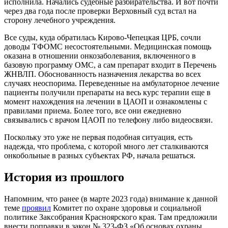
исполнила. Начались судебные разбирательства. И вот почти
через два года после проверки Верховный суд встал на
сторону лечебного учреждения.
Все суды, куда обратилась Кирово-Чепецкая ЦРБ, сочли
доводы ТФОМС несостоятельными. Медицинская помощь
оказана в отношении онкозаболевания, включенного в
базовую программу ОМС, а сам препарат входит в Перечень
ЖНВЛП. Обоснованность назначения лекарства во всех
случаях неоспорима. Переведенные на амбулаторное лечение
пациенты получили препараты на весь курс терапии еще в
момент нахождения на лечении в ЦАОП и ознакомлены с
правилами приема. Более того, все они ежедневно
связывались с врачом ЦАОП по телефону либо видеосвязи.
Поскольку это уже не первая подобная ситуация, есть
надежда, что проблема, с которой много лет сталкиваются
онкобольные в разных субъектах РФ, начала решаться.
История из прошлого
Напомним, что ранее (в марте 2023 года) внимание к данной
теме
проявил
Комитет по охране здоровья и социальной
политике Заксобрания Красноярского края. Там предложили
внести поправки в закон № 323-ФЗ «Об основах охраны