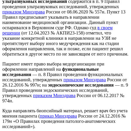
ультразвуковых исследований
содержится в п. 9 Правил
проведения ультразвуковых исследований, утвержденных
приказом Минздрава
России от 08.06.2020 № 557н. Пункт 13
Правил предписывает указывать в направлении
наименование медицинской организации. Данный пункт
оспаривался в Верховном суде РФ. Однако суд
в своем
решении
(от 12.04.2023 № АКПИ23-158) отметил, что
указание конкретной клиники в направлении на УЗИ не
препятствует выбору иного медучреждения как на стадии
оформления направления, так и позже, если пациент решил
обратиться в другое место по не зависящим от него причинам.
Пациент имеет право выбора медорганизации при
оформлении направлений на
функциональные
исследования
— п. 8 Правил проведения функциональных
исследований, утвержденных
приказом Минздрава
России от
26.12.2016 № 997н; на
эндоскопические исследования
— п. 9
Правил проведения эндоскопических исследований,
утвержденных
приказом Минздрава
России от 06.12.2017 №
974н.
Куда направлять биопсийный материал, решает врач без учета
мнения пациента (
приказ Минздрава
России от 24.12.2016 №
179н «О Правилах проведения патолого-анатомических
исследований»).