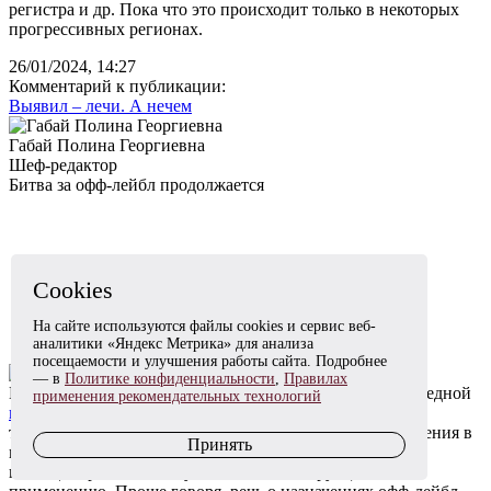
регистра и др. Пока что это происходит только в некоторых
прогрессивных регионах.
26/01/2024, 14:27
Комментарий к публикации:
Выявил – лечи. А нечем
Габай Полина Георгиевна
Шеф-редактор
Битва за офф-лейбл продолжается
Cookies
На сайте используются файлы cookies и сервис веб-
аналитики «Яндекс Метрика» для анализа
посещаемости и улучшения работы сайта. Подробнее
— в
Политике конфиденциальности
,
Правилах
Вчера в «регуляторную гильотину» (РГ) поступил очередной
применения рекомендательных технологий
проект
постановления правительства, определяющий
требования к лекарственному препарату для его включения в
Принять
клинические рекомендации и стандарты медицинской
помощи в режимах, не указанных в инструкции по его