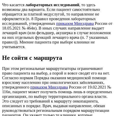
Что касается
лабораторных исследований
, то здесь
возможны два варианта. Если пациент самостоятельно
обращается за платной медуслугой, то направление не
оформляется (п. 8 Правил проведения лабораторных
исследований, утвержденных
приказом Минздрава
России от
18.05.2021 № 464н). В иных случаях направление выдает
лечащий врач (или фельдшер, акушерка в случае возложения
на них отдельных функций лечащего врача (п. 7 указанных
правил)). Мнение пациента при выборе клиники не
учитывается.
Не сойти с маршрута
При этом региональные маршрутизаторы ограничивают
право пациента на выбор, а порой и вовсе сводят его на нет.
Согласно нормам Порядка оказания медицинской помощи
взрослому населению при онкологических заболеваниях,
утвержденного
приказом Минздрава
России от 19.02.2021 №
116н, пациент может получить помощь лишь в определенных
организациях, по выбору территориального органа власти.
Это следует из требований к маршруту онкопациента,
описанных в порядке. Врач, выдавая направление, обязан
руководствоваться региональным порядком маршрутизации
пациентов. Он укажет только те клиники, которые