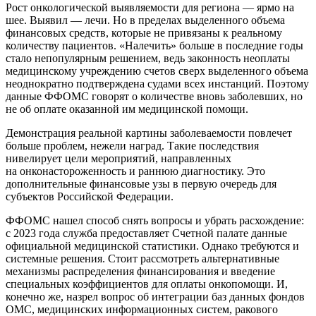
Рост онкологической выявляемости для региона — ярмо на
шее. Выявил — лечи. Но в пределах выделенного объема
финансовых средств, которые не привязаны к реальному
количеству пациентов. «Налечить» больше в последние годы
стало непопулярным решением, ведь законность неоплаты
медицинскому учреждению счетов сверх выделенного объема
неоднократно подтверждена судами всех инстанций. Поэтому
данные ФФОМС говорят о количестве вновь заболевших, но
не об оплате оказанной им медицинской помощи.
Демонстрация реальной картины заболеваемости повлечет
больше проблем, нежели наград. Такие последствия
нивелирует цели мероприятий, направленных
на онконастороженность и раннюю диагностику. Это
дополнительные финансовые узы в первую очередь для
субъектов Российской Федерации.
ФФОМС нашел способ снять вопросы и убрать расхождение:
с 2023 года служба предоставляет Счетной палате данные
официальной медицинской статистики. Однако требуются и
системные решения. Стоит рассмотреть альтернативные
механизмы распределения финансирования и введение
специальных коэффициентов для оплаты онкопомощи. И,
конечно же, назрел вопрос об интеграции баз данных фондов
ОМС, медицинских информационных систем, ракового