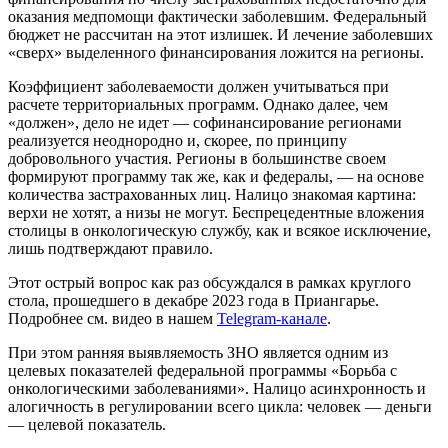
оказания медпомощи фактически заболевшим. Федеральный
бюджет не рассчитан на этот излишек. И лечение заболевших
«сверх» выделенного финансирования ложится на регионы.
Коэффициент заболеваемости должен учитываться при
расчете территориальных программ. Однако далее, чем
«должен», дело не идет — софинансирование регионами
реализуется неоднородно и, скорее, по принципу
добровольного участия. Регионы в большинстве своем
формируют программу так же, как и федералы, — на основе
количества застрахованных лиц. Налицо знакомая картина:
верхи не хотят, а низы не могут. Беспрецедентные вложения
столицы в онкологическую службу, как и всякое исключение,
лишь подтверждают правило.
Этот острый вопрос как раз обсуждался в рамках круглого
стола, прошедшего в декабре 2023 года в Приангарье.
Подробнее см. видео в нашем
Telegram-канале
.
При этом ранняя выявляемость ЗНО является одним из
целевых показателей федеральной программы «Борьба с
онкологическими заболеваниями». Налицо асинхронность и
алогичность в регулировании всего цикла: человек — деньги
— целевой показатель.