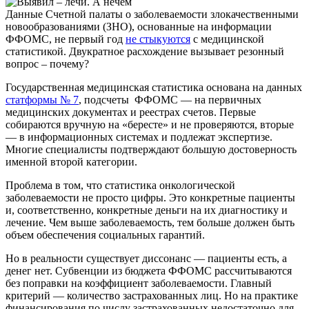
Данные Счетной палаты о заболеваемости злокачественными
новообразованиями (ЗНО), основанные на информации
ФФОМС, не первый год
не стыкуются
с медицинской
статистикой. Двукратное расхождение вызывает резонный
вопрос – почему?
Государственная медицинская статистика основана на данных
статформы № 7
, подсчеты ФФОМС — на первичных
медицинских документах и реестрах счетов. Первые
собираются вручную на «бересте» и не проверяются, вторые
— в информационных системах и подлежат экспертизе.
Многие специалисты подтверждают б
о
льшую достоверность
именной второй категории.
Проблема в том, что статистика онкологической
заболеваемости не просто цифры. Это конкретные пациенты
и, соответственно, конкретные деньги на их диагностику и
лечение. Чем выше заболеваемость, тем больше должен быть
объем обеспечения социальных гарантий.
Но в реальности существует диссонанс — пациенты есть, а
денег нет. Субвенции из бюджета ФФОМС рассчитываются
без поправки на коэффициент заболеваемости. Главный
критерий — количество застрахованных лиц. Но на практике
финансирования по числу застрахованных недостаточно для