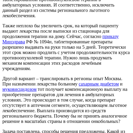
амбулаторных условиях. И соответственно, исключить
данный раздел из системы регионального льготного
лекобеспечения.
Также неплохо бы увеличить срок, на который пациенту
выдают лекарства после выписки из стационара для
продолжения терапии на дому. Сейчас, согласно
приказу
Минздрава
РФ № 1094н, таблетированные препараты
разрешено выдавать на руки только на 5 дней. Теоретически
этот срок можно продлить с учетом продолжительности курса
противоопухолевой терапии. Нужно лишь продумать
механизм компенсации этих расходов лечебным
учреждениям.
Другой вариант – транслировать в регионы опыт Москвы.
При назначении лекарства больному
сахарным диабетом
и
муковисцидозом
тот получает компенсационную выплату на
приобретение препаратов для лечения в амбулаторных
условиях. Это происходит в том случае, когда препарат
отсутствует в аптечном сегменте, осуществляющем льготное
лекобеспечение. Выплата производится из средств
регионального бюджета. Почему бы не принять аналогичное
решение в масштабах страны в отношении онкобольных?
Задача поставлена, способы решения предложены. Какой из