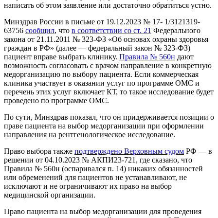
написать об этом заявление или достаточно обратиться устно.
Минздрав России в письме от 19.12.2023 № 17- 1/3121319-
63756
сообщил
, что
в соответствии со ст. 21
Федерального
закона от 21.11.2011 № 323-ФЗ «Об основах охраны здоровья
граждан в РФ» (далее — федеральный закон № 323-ФЗ)
пациент вправе выбрать клинику.
Правила № 560н
дают
возможность согласовать с врачом направление в конкретную
медорганизацию по выбору пациента. Если коммерческая
клиника участвует в оказании услуг по программе ОМС и
перечень этих услуг включает КТ, то такое исследование будет
проведено по программе ОМС.
По сути, Минздрав показал, что он придерживается позиции о
праве пациента на выбор медорганизации при оформлении
направления на рентгенологическое исследование.
Право выбора также
подтверждено Верховным cудом
РФ — в
решении от 04.10.2023 № АКПИ23-721, где сказано, что
Правила № 560н (оспаривался п. 14) никаких обязанностей
или обременений для пациентов не устанавливают, не
исключают и не ограничивают их право на выбор
медицинской организации.
Право пациента на выбор медорганизации для проведения