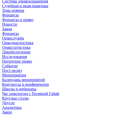
Система здравоохранения
Судебная и иная практика
Тема номера
Финансы
Финансы и право
Новости
Закон
Финансы
Онкослужба
Онкодиагностика
Онкостатистика
Лекобеспечение
Исследования
Патентное право
Событие
Пост-релиз
Мероприятия
Календарь мероприятий
Конгрессы и конференции
Школы и вебинары
Час онкологии с Полиной Габай
Круглые столы
Другое
Аналитика
Закон