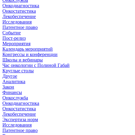
Онкослужба
Онкодиагностика
Онкостатистика
Лекобеспечение
Исследования
Патентное право
Событие
Пост-релиз
Мероприятия
Календарь мероприятий
Конгрессы и конференции
Школы и вебинары
Час онкологии с Полиной Габай
Круглые столы
Другое
Аналитика
Закон
Финансы
Онкослужба
Онкодиагностика
Онкостатистика
Лекобеспечение
Экспертиза норм
Исследования
Патентное право