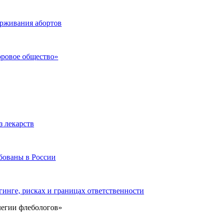
ерживания абортов
оровое общество»
з лекарств
бованы в России
инге, рисках и границах ответственности