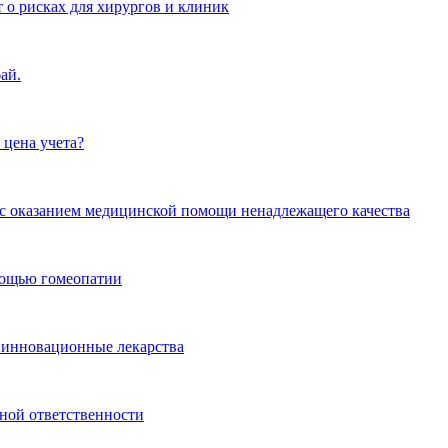
 о рисках для хирургов и клиник
ай.
 цена учета?
и с оказанием медицинской помощи ненадлежащего качества
омощью гомеопатии
 инновационные лекарства
ной ответственности