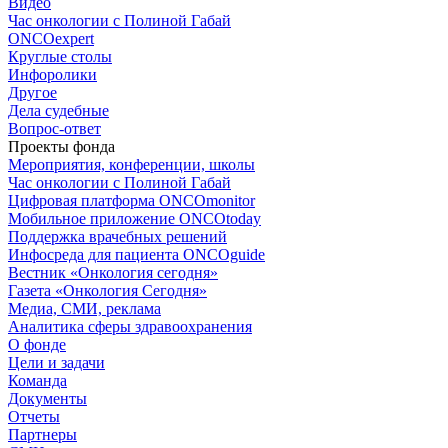
Видео
Час онкологии с Полиной Габай
ONCOexpert
Круглые столы
Инфоролики
Другое
Дела судебные
Вопрос-ответ
Проекты фонда
Мероприятия, конференции, школы
Час онкологии с Полиной Габай
Цифровая платформа ONCOmonitor
Мобильное приложение ONCOtoday
Поддержка врачебных решений
Инфосреда для пациента ONCOguide
Вестник «Онкология сегодня»
Газета «Онкология Сегодня»
Медиа, СМИ, реклама
Аналитика сферы здравоохранения
О фонде
Цели и задачи
Команда
Документы
Отчеты
Партнеры