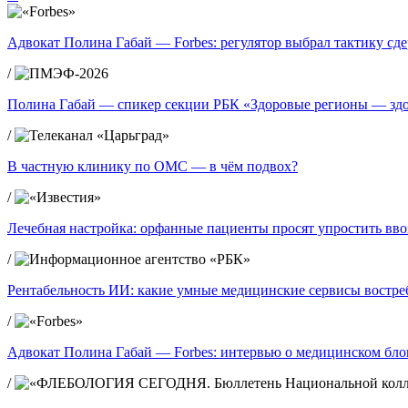
Адвокат Полина Габай — Forbes: регулятор выбрал тактику сд
/
Полина Габай — спикер секции РБК «Здоровые регионы — зд
/
В частную клинику по ОМС — в чём подвох?
/
Лечебная настройка: орфанные пациенты просят упростить вво
/
Рентабельность ИИ: какие умные медицинские сервисы востре
/
Адвокат Полина Габай — Forbes: интервью о медицинском блог
/