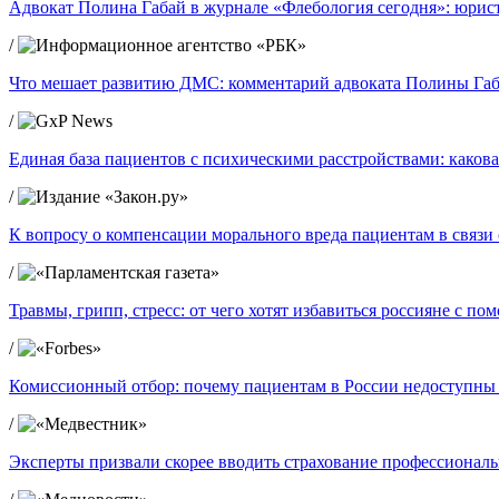
Адвокат Полина Габай в журнале «Флебология сегодня»: юрист
/
Что мешает развитию ДМС: комментарий адвоката Полины Габ
/
Единая база пациентов с психическими расстройствами: какова
/
К вопросу о компенсации морального вреда пациентам в связ
/
Травмы, грипп, стресс: от чего хотят избавиться россияне с п
/
Комиссионный отбор: почему пациентам в России недоступны
/
Эксперты призвали скорее вводить страхование профессиональ