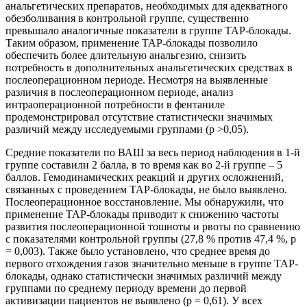
анальгетических препаратов, необходимых для адекватного
обезболивания в контрольной группе, существенно
превышало аналогичные показатели в группе TAP-блокады.
Таким образом, применение TAP-блокады позволило
обеспечить более длительную анальгезию, снизить
потребность в дополнительных анальгетических средствах в
послеоперационном периоде. Несмотря на выявленные
различия в послеоперационном периоде, анализ
интраоперационной потребности в фентаниле
продемонстрировал отсутствие статистически значимых
различий между исследуемыми группами (p >0,05).
Средние показатели по ВАШ за весь период наблюдения в 1-й
группе составили 2 балла, в то время как во 2-й группе – 5
баллов. Гемодинамических реакций и других осложнений,
связанных с проведением TAP-блокады, не было выявлено.
Послеоперационное восстановление. Мы обнаружили, что
применение TAP-блокады приводит к снижению частоты
развития послеоперационной тошноты и рвоты по сравнению
с показателями контрольной группы (27,8 % против 47,4 %, p
= 0,003). Также было установлено, что среднее время до
первого отхождения газов значительно меньше в группе TAP-
блокады, однако статистически значимых различий между
группами по среднему периоду времени до первой
активизации пациентов не выявлено (p = 0,61). У всех