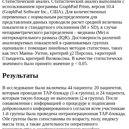
Статистический анализ. Статистический анализ выполняли с
использованием программы GraphPad Prism, версия 10.4
(GraphPad Software Inc., США). Для количественных
переменных с нормальным распределением для
представления данных проводили расчет средней величины
показателя и стандартного отклонения (M ± SD), в случае
непараметрического распределения – медианы (Me) и
интерквартильного размаха (IQR). Достоверность различий
анализируемых показателей в сравниваемых группах
оценивали с помощью линейных методов статистики, таких
как тест Манна–Уитни, критерий χ2 Пирсона, t-критерий
Стьюдента, критерий Вилкоксона. В качестве статистически
значимого было принято значение p < 0,05.
Результаты
В исследование были включены 44 пациента: 20 пациентов,
которым проводили TAP-блокаду (1-я группа), и 24 пациента,
которым такую блокаду не выполняли (2-я группа). После
ознакомления с информацией о процедуре и подписания
добровольного информированного согласия всем участникам
1-й группы была проведена интраоперационная TAP-блокада.
Обе группы были сопоставимы по возрасту, полу, индексу
массы тела, а также длительности оперативного