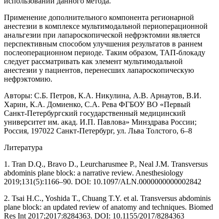
использовании данного метода.
Применение дополнительного компонента регионарной
анестезии в комплексе мультимодальной периоперационной
анальгезии при лапароскопической нефрэктомии является
перспективным способом улучшения результатов в раннем
послеоперационном периоде. Таким образом, ТАП-блокаду
следует рассматривать как элемент мультимодальной
анестезии у пациентов, перенесших лапароскопическую
нефрэктомию.
Авторы: С.Б. Петров, К.А. Никулина, А.В. Арнаутов, В.И.
Харин, К.А. Домиенко, С.А. Рева ФГБОУ ВО «Первый
Санкт-Петербургский государственный медицинский
университет им. акад. И.П. Павлова» Минздрава России;
Россия, 197022 Санкт-Петербург, ул. Льва Толстого, 6–8
Литература
1.
Tran D.Q., Bravo D., Leurcharusmee P., Neal J.M. Transversus
abdominis plane block: a narrative review. Anesthesiology
2019;131(5):1166–90. DOI: 10.1097/ALN.0000000000002842
2.
Tsai H.C., Yoshida T., Chuang T.Y. et al. Transversus abdominis
plane block: an updated review of anatomy and techniques. Biomed
Res Int 2017;2017:8284363. DOI: 10.1155/2017/8284363