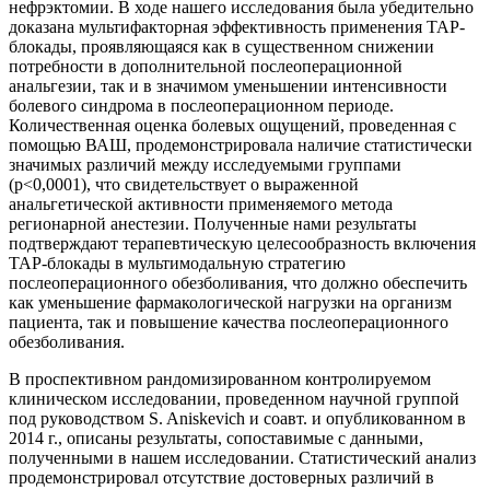
нефрэктомии. В ходе нашего исследования была убедительно
доказана мультифакторная эффективность применения ТАР-
блокады, проявляющаяся как в существенном снижении
потребности в дополнительной послеоперационной
анальгезии, так и в значимом уменьшении интенсивности
болевого синдрома в послеоперационном периоде.
Количественная оценка болевых ощущений, проведенная с
помощью ВАШ, продемонстрировала наличие статистически
значимых различий между исследуемыми группами
(p<0,0001), что свидетельствует о выраженной
анальгетической активности применяемого метода
регионарной анестезии. Полученные нами результаты
подтверждают терапевтическую целесообразность включения
ТАР-блокады в мультимодальную стратегию
послеоперационного обезболивания, что должно обеспечить
как уменьшение фармакологической нагрузки на организм
пациента, так и повышение качества послеоперационного
обезболивания.
В проспективном рандомизированном контролируемом
клиническом исследовании, проведенном научной группой
под руководством S. Aniskevich и соавт. и опубликованном в
2014 г., описаны результаты, сопоставимые с данными,
полученными в нашем исследовании. Статистический анализ
продемонстрировал отсутствие достоверных различий в