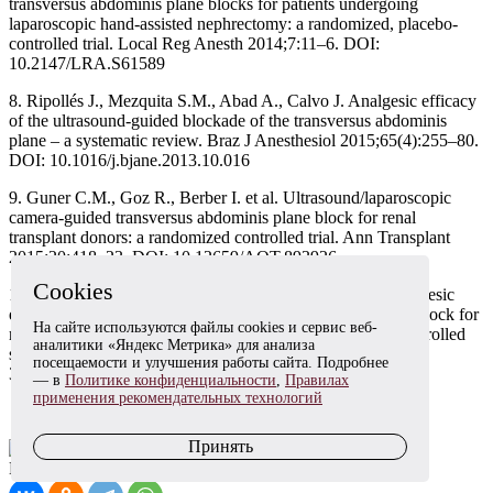
transversus abdominis plane blocks for patients undergoing
laparoscopic hand-assisted nephrectomy: a randomized, placebo-
controlled trial. Local Reg Anesth 2014;7:11–6. DOI:
10.2147/LRA.S61589
8.
Ripollés J., Mezquita S.M., Abad A., Calvo J. Analgesic efficacy
of the ultrasound-guided blockade of the transversus abdominis
plane – a systematic review. Braz J Anesthesiol 2015;65(4):255–80.
DOI: 10.1016/j.bjane.2013.10.016
9.
Guner C.M., Goz R., Berber I. et al. Ultrasound/laparoscopic
camera-guided transversus abdominis plane block for renal
transplant donors: a randomized controlled trial. Ann Transplant
2015;20:418–23. DOI: 10.12659/AOT.893926
Cookies
10.
Parikh B.K., Waghmare V.T., Shah V.R. et al. The analgesic
efficacy of ultrasound-guided transversus abdominis plane block for
На сайте используются файлы cookies и сервис веб-
retroperitoneoscopic donor nephrectomy: a randomized controlled
аналитики «Яндекс Метрика» для анализа
study. Saudi J Anaesth 2013;7(1):43–7. DOI: 10.4103/1658-
посещаемости и улучшения работы сайта. Подробнее
354X.109808
— в
Политике конфиденциальности
,
Правилах
применения рекомендательных технологий
Принять
Поделиться: