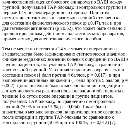
количественной оценке болевого синдрома по ВАШ между
группой, получавшей ТАР-блокаду, и контрольной группой в
первые 12 ч послеоперационного периода. При этом
отсутствие статистически значимых различий отмечено как
для состоянии физиологического покоя (p ≥0,47), так и при
двигательной активности (р ≥0,62), что может быть связано с
пролонгированным действием анальгетических препаратов,
применяемых для анестезиологического пособия.
Тем не менее по истечении 24 ч с момента оперативного
вмешательства было зафиксировано статистически значимое
снижение медианных значений болевых ощущений по ВАШ в
группе пациентов, получавших ТАР-блокаду, в сравнении с
контрольной группой. Указанная тенденция сохранялась и в
состоянии покоя (1 балл против 4 баллов, р = 0,017), и при
выполнении активных движений (1 балл против 5 баллов, р =
0,002). Дополнительно было отмечено наличие тенденции к
снижению частоты развития послеоперационной тошноты в
течение 1-х суток после операции в группе пациентов,
получавших ТАР-блокаду, по сравнению с контрольной
группой (50 % против 91 %, р = 0,064). Также было
значительно меньше запросов на противорвотное средство
после операции в группе ТАР-блокады по сравнению с
контрольной группой (50 % против 100 %, p = 0,012) [7].