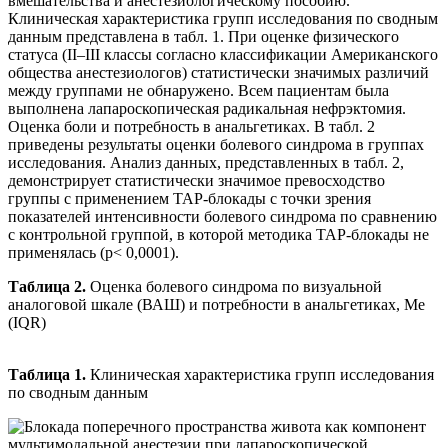
вмешательства и анестезиологическому пособию.
Клиническая характеристика групп исследования по сводным
данным представлена в табл. 1. При оценке физического
статуса (II–III классы согласно классификации Американского
общества анестезиологов) статистически значимых различий
между группами не обнаружено. Всем пациентам была
выполнена лапароскопическая радикальная нефрэктомия.
Оценка боли и потребность в анальгетиках.
В табл. 2
приведены результаты оценки болевого синдрома в группах
исследования. Анализ данных, представленных в табл. 2,
демонстрирует статистически значимое превосходство
группы с применением ТАР-блокады с точки зрения
показателей интенсивности болевого синдрома по сравнению
с контрольной группой, в которой методика TAP-блокады не
применялась (р< 0,0001).
Таблица 2.
Оценка болевого синдрома по визуальной
аналоговой шкале (ВАШ) и потребности в анальгетиках, Me
(IQR)
Таблица 1.
Клиническая характеристика групп исследования
по сводным данным