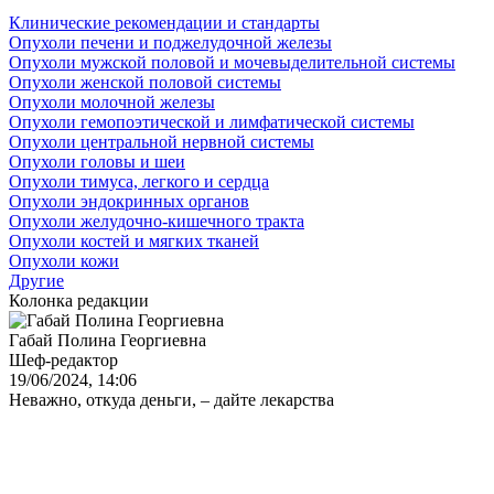
Клинические рекомендации и стандарты
Опухоли печени и поджелудочной железы
Опухоли мужской половой и мочевыделительной системы
Опухоли женской половой системы
Опухоли молочной железы
Опухоли гемопоэтической и лимфатической системы
Опухоли центральной нервной системы
Опухоли головы и шеи
Опухоли тимуса, легкого и сердца
Опухоли эндокринных органов
Опухоли желудочно-кишечного тракта
Опухоли костей и мягких тканей
Опухоли кожи
Другие
Колонка редакции
Габай Полина Георгиевна
Шеф-редактор
19/06/2024, 14:06
Неважно, откуда деньги, – дайте лекарства