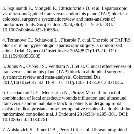
3.
Iaquinandi F., Mongelli F., Christoforidis D. et al. Laparoscopic
vs. ultrasound-guided transversus abdominis plane (TAP) block in
colorectal surgery: a systematic review and meta-analysis of
randomized trials. Surg Endosc 2024;38(3):1119–30. DOI:
10.1007/s00464-023-10658-x
4.
Terranova C., Schiavoni L., Ficarola F. et al. The role of TAP/RS
block in minor gynecologic laparoscopic surgery: a randomized
clinical trial. Gynecol Obstet Invest 2024;89(2):103–10. DOI:
10.1159/000535835
5.
Johns N., OʼNeill S., Ventham N.T. et al. Clinical effectiveness of
transversus abdominis plane (TAP) block in abdominal surgery: a
systematic review and meta-analysis. Colorectal Dis
2012;14(10):e635–42. DOI: 10.1111/j.1463-1318.2012.03104.x
6.
Cacciamani G.E., Menestrina N., Pirozzi M. et al. Impact of
combination of local anesthetic wounds infiltration and ultrasound
transversus abdominal plane block in patients undergoing robot-
assisted radical prostatectomy: perioperative results of a double-blind
randomized controlled trial. J Endourol 2019;33(4):295–301. DOI:
10.1089/end.2018.0761
7.
Aniskevich S., Taner C.B., Perry D.K. et al. Ultrasound-guided