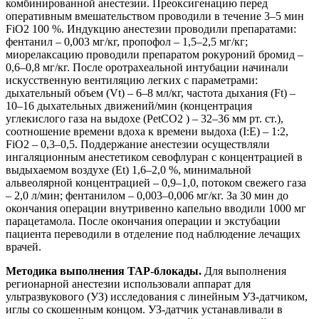
комбинированной анестезии. Преоксигенацию перед
оперативным вмешательством проводили в течение 3–5 мин
FiO2 100 %. Индукцию анестезии проводили препаратами:
фентанил – 0,003 мг/кг, пропофол – 1,5–2,5 мг/кг;
миорелаксацию проводили препаратом рокуроний бромид –
0,6–0,8 мг/кг. После оротрахеальной интубации начинали
искусственную вентиляцию легких с параметрами:
дыхательный объем (Vt) – 6–8 мл/кг, частота дыхания (Ft) –
10–16 дыхательных движений/мин (концентрация
углекислого газа на выдохе (PetCO2 ) – 32–36 мм рт. ст.),
соотношение времени вдоха к времени выдоха (I:E) – 1:2,
FiO2 – 0,3–0,5. Поддержание анестезии осуществляли
ингаляционным анестетиком севофлуран с концентрацией в
выдыхаемом воздухе (Et) 1,6–2,0 %, минимальной
альвеолярной концентрацией – 0,9–1,0, потоком свежего газа
– 2,0 л/мин; фентанилом – 0,003–0,006 мг/кг. За 30 мин до
окончания операции внутривенно капельно вводили 1000 мг
парацетамола. После окончания операции и экстубации
пациента переводили в отделение под наблюдение лечащих
врачей.
Методика выполнения TAP-блокады.
Для выполнения
регионарной анестезии использовали аппарат для
ультразвукового (УЗ) исследования с линейным УЗ-датчиком,
иглы со скошенным концом. УЗ-датчик устанавливали в