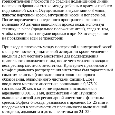
горизонтальной плоскости по средней подмышечной линии
поперечно брюшной стенке между реберным краем и гребнем
подвздошной кости. Осуществляли визуализацию 3 мышц
живота: наружной косой, внутренней косой и поперечной.
После определения поперечного пространства живота с
помощью УЗ-датчика выполняли прокол кожи, используя
технику in plane (продольное положение иглы), следя за тем,
чтобы кончик иглы визуализировался при УЗ-исследовании
на протяжении всей ее траектории.
При входе в плоскость между поперечной и внутренней косой
мышцами после отрицательной аспирации крови медленно
вводили 2 мл местного анестетика для подтверждения
правильного положения иглы, после чего медленно вводили
весь раствор местного анестетика. Критерием правильного
межфасциального распределения анестетика был характерный
симптом «линзы» (гипоэхогенного эллип совидного
образования, обрамленного листками фасции). Доза
вводимого местного анестетика ропивакаина 0,375 %
составляла 20 мл, в качестве адъюванта использовали
адреналин 0,001 % 1 мл, дексаметазон 4 мг. Пункцию
выполняли иглой для регионарной анестезии с фасетным
срезом. Эффект блокады развивался в пределах 15–25 мин и
продолжался в зависимости от правильности выполненной
методики, адъюванта и дозы анестетика до 24–32 ч.