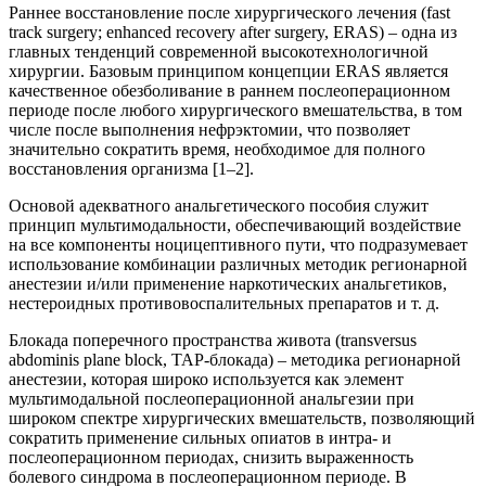
Раннее восстановление после хирургического лечения (fast
track surgery; enhanced recovery after surgery, ERAS) – одна из
главных тенденций современной высокотехнологичной
хирургии. Базовым принципом концепции ERAS является
качественное обезболивание в раннем послеоперационном
периоде после любого хирургического вмешательства, в том
числе после выполнения нефрэктомии, что позволяет
значительно сократить время, необходимое для полного
восстановления организма [1–2].
Основой адекватного анальгетического пособия служит
принцип мультимодальности, обеспечивающий воздействие
на все компоненты ноцицептивного пути, что подразумевает
использование комбинации различных методик регионарной
анестезии и/или применение наркотических анальгетиков,
нестероидных противовоспалительных препаратов и т. д.
Блокада поперечного пространства живота (transversus
abdominis plane block, TAP-блокада) – методика регионарной
анестезии, которая широко используется как элемент
мультимодальной послеоперационной анальгезии при
широком спектре хирургических вмешательств, позволяющий
сократить применение сильных опиатов в интра- и
послеоперационном периодах, снизить выраженность
болевого синдрома в послеоперационном периоде. В