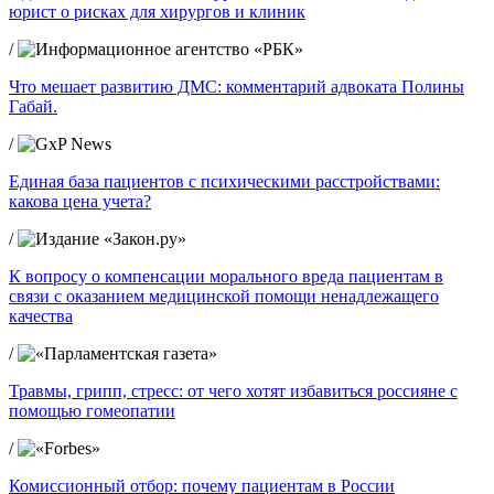
юрист о рисках для хирургов и клиник
/
Что мешает развитию ДМС: комментарий адвоката Полины
Габай.
/
Единая база пациентов с психическими расстройствами:
какова цена учета?
/
К вопросу о компенсации морального вреда пациентам в
связи с оказанием медицинской помощи ненадлежащего
качества
/
Травмы, грипп, стресс: от чего хотят избавиться россияне с
помощью гомеопатии
/
Комиссионный отбор: почему пациентам в России