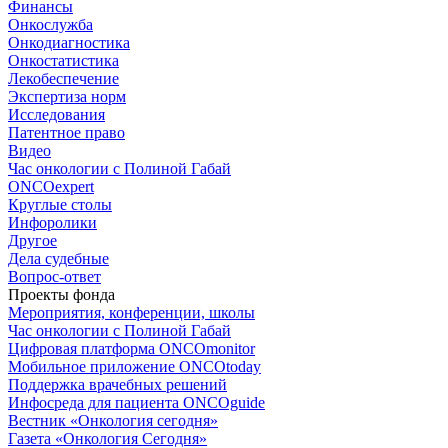
Финансы
Онкослужба
Онкодиагностика
Онкостатистика
Лекобеспечение
Экспертиза норм
Исследования
Патентное право
Видео
Час онкологии с Полиной Габай
ONCOexpert
Круглые столы
Инфоролики
Другое
Дела судебные
Вопрос-ответ
Проекты фонда
Мероприятия, конференции, школы
Час онкологии с Полиной Габай
Цифровая платформа ONCOmonitor
Мобильное приложение ONCOtoday
Поддержка врачебных решений
Инфосреда для пациента ONCOguide
Вестник «Онкология сегодня»
Газета «Онкология Сегодня»