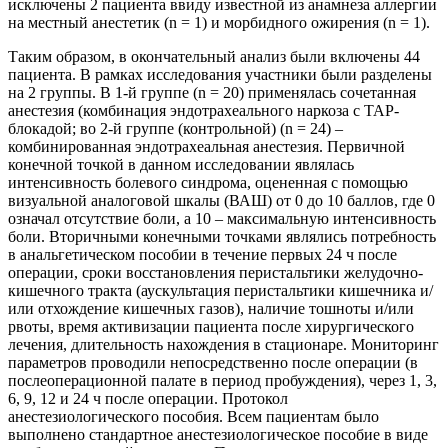
исключены 2 пациента ввиду известной из анамнеза аллергии
на местный анестетик (n = 1) и морбидного ожирения (n = 1).
Таким образом, в окончательный анализ были включены 44
пациента. В рамках исследования участники были разделены
на 2 группы. В 1-й группе (n = 20) применялась сочетанная
анестезия (комбинация эндотрахеального наркоза с TAP-
блокадой; во 2-й группе (контрольной) (n = 24) –
комбинированная эндотрахеальная анестезия. Первичной
конечной точкой в данном исследовании являлась
интенсивность болевого синдрома, оцененная с помощью
визуальной аналоговой шкалы (ВАШ) от 0 до 10 баллов, где 0
означал отсутствие боли, а 10 – максимальную интенсивность
боли. Вторичными конечными точками являлись потребность
в анальгетическом пособии в течение первых 24 ч после
операции, сроки восстановления перистальтики желудочно-
кишечного тракта (аускультация перистальтики кишечника и/
или отхождение кишечных газов), наличие тошноты и/или
рвоты, время активизации пациента после хирургического
лечения, длительность нахождения в стационаре. Мониторинг
параметров проводили непосредственно после операции (в
послеоперационной палате в период пробуждения), через 1, 3,
6, 9, 12 и 24 ч после операции. Протокол
анестезиологического пособия. Всем пациентам было
выполнено стандартное анестезиологическое пособие в виде