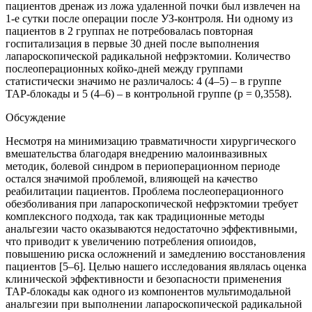
пациентов дренаж из ложа удаленной почки был извлечен на
1-е сутки после операции после УЗ-контроля. Ни одному из
пациентов в 2 группах не потребовалась повторная
госпитализация в первые 30 дней после выполнения
лапароскопической радикальной нефрэктомии. Количество
послеоперационных койко-дней между группами
статистически значимо не различалось: 4 (4–5) – в группе
ТАР-блокады и 5 (4–6) – в контрольной группе (p = 0,3558).
Обсуждение
Несмотря на минимизацию травматичности хирургического
вмешательства благодаря внедрению малоинвазивных
методик, болевой синдром в периоперационном периоде
остался значимой проблемой, влияющей на качество
реабилитации пациентов. Проблема послеоперационного
обезболивания при лапароскопической нефрэктомии требует
комплексного подхода, так как традиционные методы
анальгезии часто оказываются недостаточно эффективными,
что приводит к увеличению потребления опиоидов,
повышению риска осложнений и замедлению восстановления
пациентов [5–6]. Целью нашего исследования являлась оценка
клинической эффективности и безопасности применения
TAP-блокады как одного из компонентов мультимодальной
анальгезии при выполнении лапароскопической радикальной