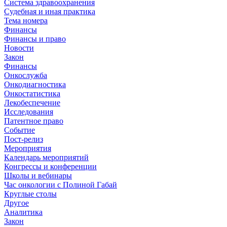
Система здравоохранения
Судебная и иная практика
Тема номера
Финансы
Финансы и право
Новости
Закон
Финансы
Онкослужба
Онкодиагностика
Онкостатистика
Лекобеспечение
Исследования
Патентное право
Событие
Пост-релиз
Мероприятия
Календарь мероприятий
Конгрессы и конференции
Школы и вебинары
Час онкологии с Полиной Габай
Круглые столы
Другое
Аналитика
Закон