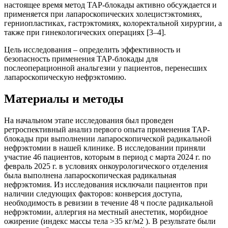
настоящее время метод TAP-блокады активно обсуждается и
применяется при лапароскопических холецистэктомиях,
герниопластиках, гастрэктомиях, колоректальной хирургии, а
также при гинекологических операциях [3–4].
Цель исследования – определить эффективность и
безопасность применения TAP-блокады для
послеоперационной анальгезии у пациентов, перенесших
лапароскопическую нефрэктомию.
Материалы и методы
На начальном этапе исследования был проведен
ретроспективный анализ первого опыта применения TAP-
блокады при выполнении лапароскопической радикальной
нефрэктомии в нашей клинике. В исследовании приняли
участие 46 пациентов, которым в период с марта 2024 г. по
февраль 2025 г. в условиях онкоурологического отделения
была выполнена лапароскопическая радикальная
нефрэктомия. Из исследования исключали пациентов при
наличии следующих факторов: конверсия доступа,
необходимость в ревизии в течение 48 ч после радикальной
нефрэктомии, аллергия на местный анестетик, морбидное
ожирение (индекс массы тела >35 кг/м2 ). В результате были