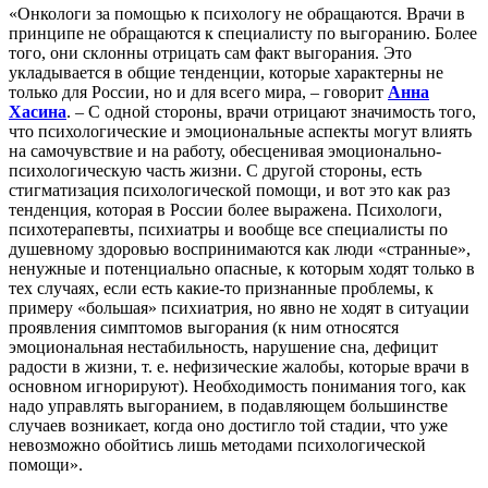
«Онкологи за помощью к психологу не обращаются. Врачи в
принципе не обращаются к специалисту по выгоранию. Более
того, они склонны отрицать сам факт выгорания. Это
укладывается в общие тенденции, которые характерны не
только для России, но и для всего мира, – говорит
Анна
Хасина
. – С одной стороны, врачи отрицают значимость того,
что психологические и эмоциональные аспекты могут влиять
на самочувствие и на работу, обесценивая эмоционально-
психологическую часть жизни. С другой стороны, есть
стигматизация психологической помощи, и вот это как раз
тенденция, которая в России более выражена. Психологи,
психотерапевты, психиатры и вообще все специалисты по
душевному здоровью воспринимаются как люди «странные»,
ненужные и потенциально опасные, к которым ходят только в
тех случаях, если есть какие-то признанные проблемы, к
примеру «большая» психиатрия, но явно не ходят в ситуации
проявления симптомов выгорания (к ним относятся
эмоциональная нестабильность, нарушение сна, дефицит
радости в жизни, т. е. нефизические жалобы, которые врачи в
основном игнорируют). Необходимость понимания того, как
надо управлять выгоранием, в подавляющем большинстве
случаев возникает, когда оно достигло той стадии, что уже
невозможно обойтись лишь методами психологической
помощи».