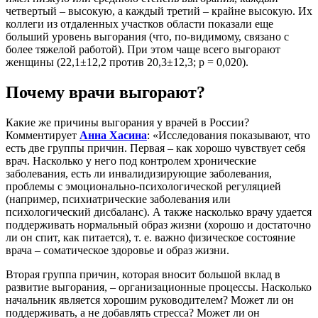
четвертый – высокую, а каждый третий – крайне высокую. Их
коллеги из отдаленных участков области показали еще
больший уровень выгорания (что, по-видимому, связано с
более тяжелой работой). При этом чаще всего выгорают
женщины (22,1±12,2 против 20,3±12,3; p = 0,020).
Почему врачи выгорают?
Какие же причины выгорания у врачей в России?
Комментирует
Анна Хасина
: «Исследования показывают, что
есть две группы причин. Первая – как хорошо чувствует себя
врач. Насколько у него под контролем хронические
заболевания, есть ли инвалидизирующие заболевания,
проблемы с эмоционально-психологической регуляцией
(например, психиатрические заболевания или
психологический дисбаланс). А также насколько врачу удается
поддерживать нормальный образ жизни (хорошо и достаточно
ли он спит, как питается), т. е. важно физическое состояние
врача – соматическое здоровье и образ жизни.
Вторая группа причин, которая вносит большой вклад в
развитие выгорания, – организационные процессы. Насколько
начальник является хорошим руководителем? Может ли он
поддерживать, а не добавлять стресса? Может ли он