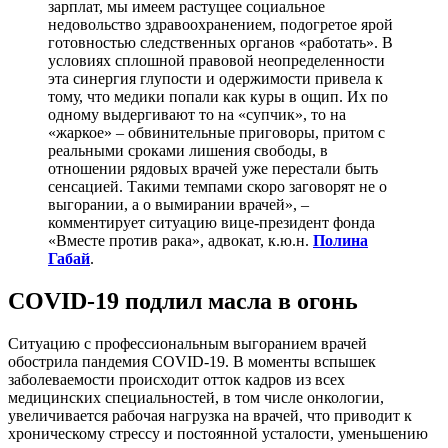
зарплат, мы имеем растущее социальное
недовольство здравоохранением, подогретое ярой
готовностью следственных органов «работать». В
условиях сплошной правовой неопределенности
эта синергия глупости и одержимости привела к
тому, что медики попали как куры в ощип. Их по
одному выдергивают то на «супчик», то на
«жаркое» – обвинительные приговоры, притом с
реальными сроками лишения свободы, в
отношении рядовых врачей уже перестали быть
сенсацией. Такими темпами скоро заговорят не о
выгорании, а о вымирании врачей», –
комментирует ситуацию вице-президент фонда
«Вместе против рака», адвокат, к.ю.н.
Полина
Габай
.
COVID-19 подлил масла в огонь
Ситуацию с профессиональным выгоранием врачей
обострила пандемия COVID-19. В моменты вспышек
заболеваемости происходит отток кадров из всех
медицинских специальностей, в том числе онкологии,
увеличивается рабочая нагрузка на врачей, что приводит к
хроническому стрессу и постоянной усталости, уменьшению