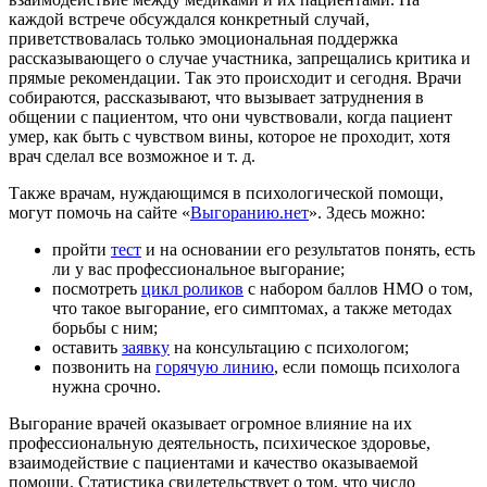
каждой встрече обсуждался конкретный случай,
приветствовалась только эмоциональная поддержка
рассказывающего о случае участника, запрещались критика и
прямые рекомендации. Так это происходит и сегодня. Врачи
собираются, рассказывают, что вызывает затруднения в
общении с пациентом, что они чувствовали, когда пациент
умер, как быть с чувством вины, которое не проходит, хотя
врач сделал все возможное и т. д.
Также врачам, нуждающимся в психологической помощи,
могут помочь на сайте «
Выгоранию.нет
». Здесь можно:
пройти
тест
и на основании его результатов понять, есть
ли у вас профессиональное выгорание;
посмотреть
цикл роликов
с набором баллов НМО о том,
что такое выгорание, его симптомах, а также методах
борьбы с ним;
оставить
заявку
на консультацию с психологом;
позвонить на
горячую линию
, если помощь психолога
нужна срочно.
Выгорание врачей оказывает огромное влияние на их
профессиональную деятельность, психическое здоровье,
взаимодействие с пациентами и качество оказываемой
помощи. Статистика свидетельствует о том, что число