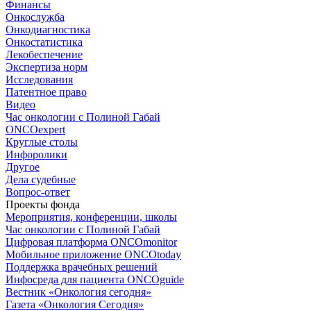
Финансы
Онкослужба
Онкодиагностика
Онкостатистика
Лекобеспечение
Экспертиза норм
Исследования
Патентное право
Видео
Час онкологии с Полиной Габай
ONCOexpert
Круглые столы
Инфоролики
Другое
Дела судебные
Вопрос-ответ
Проекты фонда
Мероприятия, конференции, школы
Час онкологии с Полиной Габай
Цифровая платформа ONCOmonitor
Мобильное приложение ONCOtoday
Поддержка врачебных решений
Инфосреда для пациента ONCOguide
Вестник «Онкология сегодня»
Газета «Онкология Сегодня»