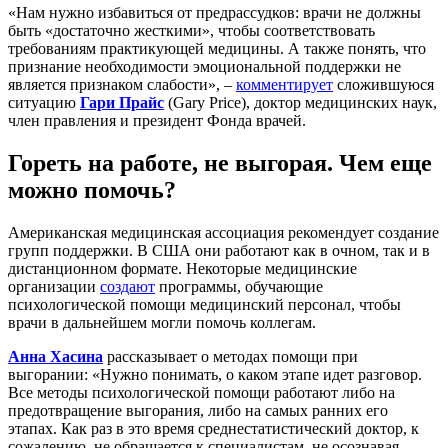
«Нам нужно избавиться от предрассудков: врачи не должны
быть «достаточно жесткими», чтобы соответствовать
требованиям практикующей медицины. А также понять, что
признание необходимости эмоциональной поддержки не
является признаком слабости», –
комментирует
сложившуюся
ситуацию
Гари Прайс
(Gary Price), доктор медицинских наук,
член правления и президент Фонда врачей.
Гореть на работе, не выгорая. Чем еще
можно помочь?
Американская медицинская ассоциация рекомендует создание
групп поддержки. В США они работают как в очном, так и в
дистанционном формате. Некоторые медицинские
организации
создают
программы, обучающие
психологической помощи медицинский персонал, чтобы
врачи в дальнейшем могли помочь коллегам.
Анна Хасина
рассказывает о методах помощи при
выгорании: «Нужно понимать, о каком этапе идет разговор.
Все методы психологической помощи работают либо на
предотвращение выгорания, либо на самых ранних его
этапах. Как раз в это время среднестатистический доктор, к
сожалению, не обращается к специалистам, не осознавая