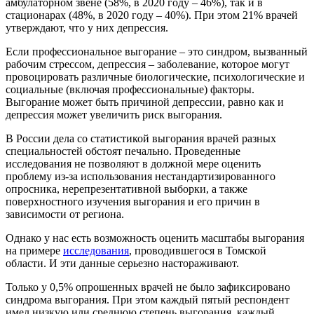
амбулаторном звене (58%, в 2020 году – 46%), так и в
стационарах (48%, в 2020 году – 40%). При этом 21% врачей
утверждают, что у них
депрессия.
Если профессиональное выгорание – это синдром, вызванный
рабочим стрессом, депрессия – заболевание, которое могут
провоцировать различные биологические, психологические и
социальные (включая профессиональные) факторы.
Выгорание может быть причиной депрессии, равно как и
депрессия может увеличить риск выгорания.
В России дела со статистикой выгорания врачей разных
специальностей обстоят печально. Проведенные
исследования не позволяют в должной мере оценить
проблему из-за использования нестандартизированного
опросника, нерепрезентативной выборки, а также
поверхностного изучения выгорания и его причин в
зависимости от региона.
Однако у нас есть возможность оценить масштабы выгорания
на примере
исследования
, проводившегося в Томской
области. И эти данные серьезно настораживают.
Только у 0,5% опрошенных врачей не было зафиксировано
синдрома выгорания. При этом каждый пятый респондент
имел низкую или среднюю степень выгорания, каждый