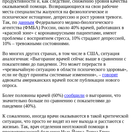
продуктивности и, как следствие, снижению уровня качества
оказываемой помощи. Возвращающиеся на свои рабочие
места специалисты жалуются на физиологическое и
психическое истощение, депрессию и рост уровня тревоги.
Так, по
данным
Федерального медико-биологического
агентства (ФМБА) России, около 40% врачей, работавших в
«красной зоне» с коронавирусными пациентами, имеют
проблемы с восприятием стресса, 10% страдают депрессией,
10% – тревожными состояниями.
Во многих других странах, в том числе в США, ситуация
аналогичная: «Выгорание врачей сейчас выше в сравнении с
показателями до пандемии. Это может перерасти в
«чрезвычайную ситуацию в области психического здоровья»,
если не будут приняты системные изменения», –
говорят
адвокаты американских врачей после публикации
нового
опроса.
Более половины врачей (60%)
сообщили
о выгорании, что
значительно больше по сравнению с показателями до
пандемии (40%).
К сожалению, иногда врачи оказываются в такой критической
ситуации, что просто не видят из нее выхода и расстаются с
жизнью. Так, врач отделения неотложной помощи в
пресвитерианской больнице Нью-Йорка Лорна Брин