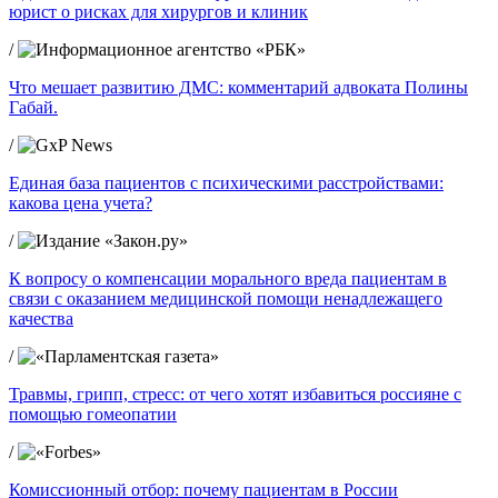
юрист о рисках для хирургов и клиник
/
Что мешает развитию ДМС: комментарий адвоката Полины
Габай.
/
Единая база пациентов с психическими расстройствами:
какова цена учета?
/
К вопросу о компенсации морального вреда пациентам в
связи с оказанием медицинской помощи ненадлежащего
качества
/
Травмы, грипп, стресс: от чего хотят избавиться россияне с
помощью гомеопатии
/
Комиссионный отбор: почему пациентам в России