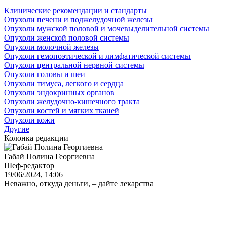
Клинические рекомендации и стандарты
Опухоли печени и поджелудочной железы
Опухоли мужской половой и мочевыделительной системы
Опухоли женской половой системы
Опухоли молочной железы
Опухоли гемопоэтической и лимфатической системы
Опухоли центральной нервной системы
Опухоли головы и шеи
Опухоли тимуса, легкого и сердца
Опухоли эндокринных органов
Опухоли желудочно-кишечного тракта
Опухоли костей и мягких тканей
Опухоли кожи
Другие
Колонка редакции
Габай Полина Георгиевна
Шеф-редактор
19/06/2024, 14:06
Неважно, откуда деньги, – дайте лекарства