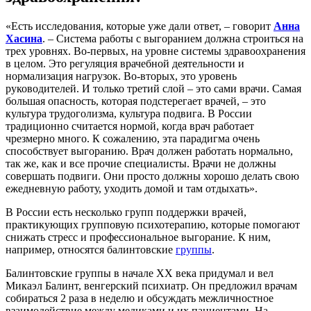
«Есть исследования, которые уже дали ответ, – говорит
Анна
Хасина
. – Система работы с выгоранием должна строиться на
трех уровнях. Во-первых, на уровне системы здравоохранения
в целом. Это регуляция врачебной деятельности и
нормализация нагрузок. Во-вторых, это уровень
руководителей. И только третий слой – это сами врачи. Самая
большая опасность, которая подстерегает врачей, – это
культура трудоголизма, культура подвига. В России
традиционно считается нормой, когда врач работает
чрезмерно много. К сожалению, эта парадигма очень
способствует выгоранию. Врач должен работать нормально,
так же, как и все прочие специалисты. Врачи не должны
совершать подвиги. Они просто должны хорошо делать свою
ежедневную работу, уходить домой и там отдыхать».
В России есть несколько групп поддержки врачей,
практикующих групповую психотерапию, которые помогают
снижать стресс и профессиональное выгорание. К ним,
например, относятся
балинтовские
группы
.
Балинтовские группы в начале XX века придумал и вел
Микаэл Балинт, венгерский психиатр. Он предложил врачам
собираться 2 раза в неделю и обсуждать межличностное
взаимодействие между медиками и их пациентами. На