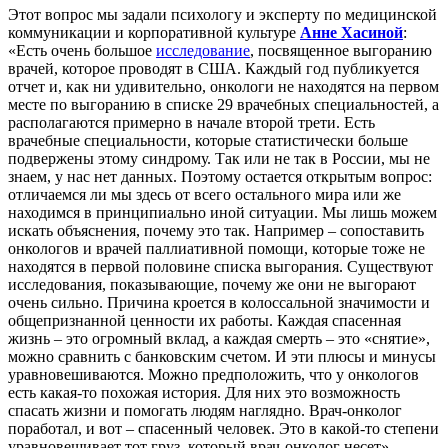
Этот вопрос мы задали психологу и эксперту по медицинской
коммуникации и корпоративной культуре
Анне Хасиной
:
«Есть очень большое
исследование
, посвященное выгоранию
врачей, которое проводят в США. Каждый год публикуется
отчет и, как ни удивительно, онкологи не находятся на первом
месте по выгоранию в списке 29 врачебных специальностей, а
располагаются примерно в начале второй трети. Есть
врачебные специальности, которые статистически больше
подвержены этому синдрому. Так или не так в России, мы не
знаем, у нас нет данных. Поэтому остается открытым вопрос:
отличаемся ли мы здесь от всего остального мира или же
находимся в принципиально иной ситуации. Мы лишь можем
искать объяснения, почему это так. Например – сопоставить
онкологов и врачей паллиативной помощи, которые тоже не
находятся в первой половине списка выгорания. Существуют
исследования, показывающие, почему же они не выгорают
очень сильно. Причина кроется в колоссальной значимости и
общепризнанной ценности их работы. Каждая спасенная
жизнь – это огромный вклад, а каждая смерть – это «снятие»,
можно сравнить с банковским счетом. И эти плюсы и минусы
уравновешиваются. Можно предположить, что у онкологов
есть какая-то похожая история. Для них это возможность
спасать жизни и помогать людям наглядно. Врач-онколог
поработал, и вот – спасенный человек. Это в какой-то степени
уравновешивает тот груз, который врач-онколог несет».