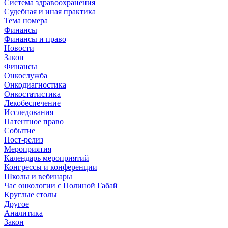
Система здравоохранения
Судебная и иная практика
Тема номера
Финансы
Финансы и право
Новости
Закон
Финансы
Онкослужба
Онкодиагностика
Онкостатистика
Лекобеспечение
Исследования
Патентное право
Событие
Пост-релиз
Мероприятия
Календарь мероприятий
Конгрессы и конференции
Школы и вебинары
Час онкологии с Полиной Габай
Круглые столы
Другое
Аналитика
Закон