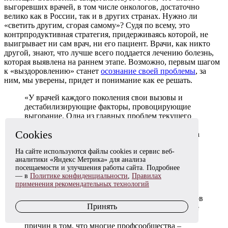
выгоревших врачей, в том числе онкологов, достаточно
велико как в России, так и в других странах. Нужно ли
«светить другим, сгорая самому»? Судя по всему, это
контрпродуктивная стратегия, придерживаясь которой, не
выигрывает ни сам врач, ни его пациент. Врачи, как никто
другой, знают, что лучше всего поддается лечению болезнь,
которая выявлена на раннем этапе. Возможно, первым шагом
к «выздоровлению» станет
осознание своей проблемы
, за
ним, мы уверены, придет и понимание как ее решать.
«У врачей каждого поколения свои вызовы и
дестабилизирующие факторы, провоцирующие
выгорание. Одна из главных проблем текущего
времени – слабость и фактическое отсутствие
Cookies
профессионального медицинского сообщества. За
редчайшим исключением профсообщества не
На сайте используются файлы cookies и сервис веб-
способны не только влиять и регулировать, но и
аналитики «Яндекс Метрика» для анализа
защищать своих коллег. Уже даже судебно-
посещаемости и улучшения работы сайта. Подробнее
медицинские экспертизы проводят специальные
— в
Политике конфиденциальности
,
Правилах
центры при Следственном комитете, а врачей
применения рекомендательных технологий
отправляют за решетку как закоренелых
преступников. Во всем мире деятельность медиков
Принять
оценивают профессиональные НКО, а уголовные
дела – исключение из всех исключений. Одна из
причин в том, что многие профсообщества –