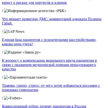
юрист о рисках для хирургов и клиник
/
Что мешает развитию ДМС: комментарий адвоката Полины
Габай.
/
Единая база пациентов с психическими расстройствами:
какова цена учета?
/
К вопросу о компенсации морального вреда пациентам в
связи с оказанием медицинской помощи ненадлежащего
качества
/
Травмы, грипп, стресс: от чего хотят избавиться россияне с
помощью гомеопатии
/
Комиссионный отбор: почему пациентам в России