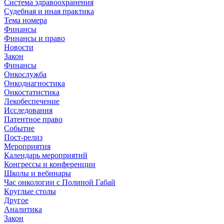
Система здравоохранения
Судебная и иная практика
Тема номера
Финансы
Финансы и право
Новости
Закон
Финансы
Онкослужба
Онкодиагностика
Онкостатистика
Лекобеспечение
Исследования
Патентное право
Событие
Пост-релиз
Мероприятия
Календарь мероприятий
Конгрессы и конференции
Школы и вебинары
Час онкологии с Полиной Габай
Круглые столы
Другое
Аналитика
Закон