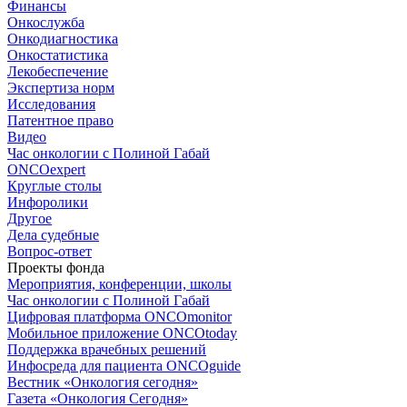
Финансы
Онкослужба
Онкодиагностика
Онкостатистика
Лекобеспечение
Экспертиза норм
Исследования
Патентное право
Видео
Час онкологии с Полиной Габай
ONCOexpert
Круглые столы
Инфоролики
Другое
Дела судебные
Вопрос-ответ
Проекты фонда
Мероприятия, конференции, школы
Час онкологии с Полиной Габай
Цифровая платформа ONCOmonitor
Мобильное приложение ONCOtoday
Поддержка врачебных решений
Инфосреда для пациента ONCOguide
Вестник «Онкология сегодня»
Газета «Онкология Сегодня»