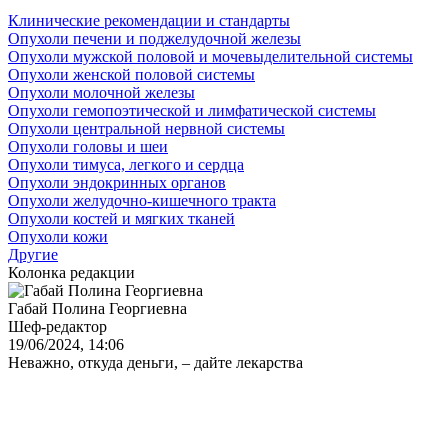
Клинические рекомендации и стандарты
Опухоли печени и поджелудочной железы
Опухоли мужской половой и мочевыделительной системы
Опухоли женской половой системы
Опухоли молочной железы
Опухоли гемопоэтической и лимфатической системы
Опухоли центральной нервной системы
Опухоли головы и шеи
Опухоли тимуса, легкого и сердца
Опухоли эндокринных органов
Опухоли желудочно-кишечного тракта
Опухоли костей и мягких тканей
Опухоли кожи
Другие
Колонка редакции
Габай Полина Георгиевна
Шеф-редактор
19/06/2024, 14:06
Неважно, откуда деньги, – дайте лекарства