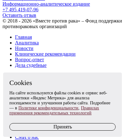
Информационно-аналитическое издание
+7 495 419-07-96
Оставить отзыв
© 2018 - 2026 «Вместе против рака» – Фонд поддержки
противораковых организаций
Главная
Аналитика
Новости
Клинические рекомендации
Вопрос-ответ
Дела судебные
Мероприятия
Календарь мероприятий
Cookies
Конгрессы и конференции
Круглые столы
На сайте используются файлы cookies и сервис веб-
Школы и вебинары
аналитики «Яндекс Метрика» для анализа
посещаемости и улучшения работы сайта. Подробнее
Час онкологии с Полиной Габай
— в
Политике конфиденциальности
,
Правилах
применения рекомендательных технологий
О фонде
Цели и задачи
Команда
Принять
Партнеры
СМИ о нас