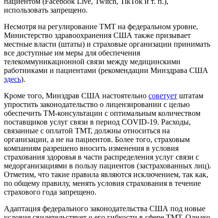
пациентом (Facebook Live, Twitch, TikTok и т. п.),
использовать запрещено.
Несмотря на регулирование ТМТ на федеральном уровне,
Министерство здравоохранения США также призывает
местные власти (штаты) и страховые организации принимать
все доступные им меры для обеспечения
телекоммуникационной связи между медицинскими
работниками и пациентами (рекомендации Минздрава США
здесь
).
Кроме того, Минздрав США настоятельно
советует
штатам
упростить законодательство о лицензировании с целью
обеспечить ТМ-консультации с оптимальным количеством
поставщиков услуг связи в период COVID-19. Расходы,
связанные с оплатой ТМТ, должны относиться на
организации, а не на пациентов. Более того, страховым
компаниям разрешено вносить изменения в условия
страхования здоровья в части распределения услуг связи с
медорганизациями в пользу пациентов (застрахованных лиц).
Отметим, что такие правила являются исключением, так как,
по общему правилу, менять условия страхования в течение
страхового года запрещено.
Адаптация федерального законодательства США под новые
условия свидетельствует о его гибкости в сфере ТМТ. Однако