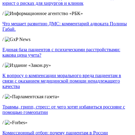
юрист о рисках для хирургов и клиник
/
Что мешает развитию ДМС: комментарий адвоката Полины
Габай.
/
Единая база пациентов с психическими расстройствами:
какова цена учета?
/
К вопросу о компенсации морального вреда пациентам в
связи с оказанием медицинской помощи ненадлежащего
качества
/
Травмы, грипп, стресс: от чего хотят избавиться россияне с
помощью гомеопатии
/
Комиссионный отбор: почему пациентам в России