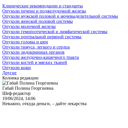
Клинические рекомендации и стандарты
Опухоли печени и поджелудочной железы
Опухоли мужской половой и мочевыделительной системы
Опухоли женской половой системы
Опухоли молочной железы
Опухоли гемопоэтической и лимфатической системы
Опухоли центральной нервной системы
Опухоли головы и шеи
Опухоли тимуса, легкого и сердца
Опухоли эндокринных органов
Опухоли желудочно-кишечного тракта
Опухоли костей и мягких тканей
Опухоли кожи
Другие
Колонка редакции
Габай Полина Георгиевна
Шеф-редактор
19/06/2024, 14:06
Неважно, откуда деньги, – дайте лекарства