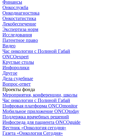
Финансы
Онкослужба
Онкодиагностика
Онкостатистика
Лекобеспечение
Экспертиза норм
Исследования
Патентное право
Видео
Час онкологии с Полиной Габай
ONCOexpert
Круглые столы
Инфоролики
Другое
Дела судебные
Вопрос-ответ
Проекты фонда
Мероприятия, конференции, школы
Час онкологии с Полиной Габай
Цифровая платформа ONCOmonitor
Мобильное приложение ONCOtoday
Поддержка врачебных решений
Инфосреда для пациента ONCOguide
Вестник «Онкология сегодня»
Газета «Онкология Сегодня»