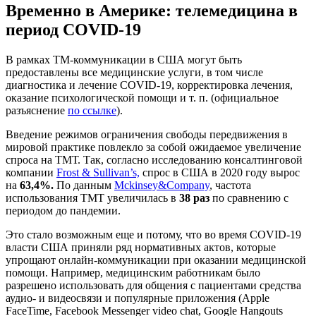
Временно в Америке: телемедицина в
период COVID-19
В рамках ТМ-коммуникации в США могут быть
предоставлены все медицинские услуги, в том числе
диагностика и лечение COVID-19, корректировка лечения,
оказание психологической помощи и т. п. (официальное
разъяснение
по ссылке
).
Введение режимов ограничения свободы передвижения в
мировой практике повлекло за собой ожидаемое увеличение
спроса на ТМТ. Так, согласно исследованию консалтинговой
компании
Frost & Sullivan’s,
спрос в США в 2020 году вырос
на
63,4%.
По данным
Mckinsey&Company
, частота
использования ТМТ увеличилась в
38 раз
по сравнению с
периодом до пандемии.
Это стало возможным еще и потому, что во время COVID-19
власти США приняли ряд нормативных актов, которые
упрощают онлайн-коммуникации при оказании медицинской
помощи. Например, медицинским работникам было
разрешено использовать для общения с пациентами средства
аудио- и видеосвязи и популярные приложения (Apple
FaceTime, Facebook Messenger video chat, Google Hangouts