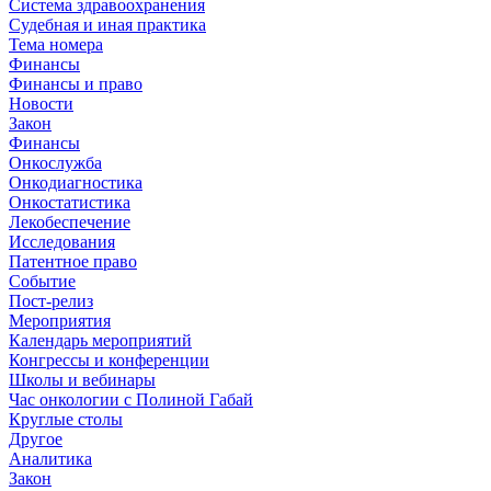
Система здравоохранения
Судебная и иная практика
Тема номера
Финансы
Финансы и право
Новости
Закон
Финансы
Онкослужба
Онкодиагностика
Онкостатистика
Лекобеспечение
Исследования
Патентное право
Событие
Пост-релиз
Мероприятия
Календарь мероприятий
Конгрессы и конференции
Школы и вебинары
Час онкологии с Полиной Габай
Круглые столы
Другое
Аналитика
Закон