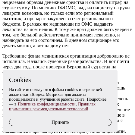
нецелевым образом денежные средства и оплатить штраф на
эту же сумму. По мнению ТФОМС, выдача пациенту на руки
лекарств возможна, но только если это региональный
льготник, а препарат закуплен за счет регионального
бюджета. В рамках же медпомощи по ОМС выдавать
лекарства на дом нельзя. К тому же врач должен быть уверен в
том, что больной действительно принимает лекарство, и
наблюдать за его состоянием. В дневном стационаре это
делать можно, а вот на дому нет.
Требование фонда медицинская организация добровольно не
исполнила. Начались судебные разбирательства. И вот почти
через два года после проверки Верховный суд встал на
сторону лечебного учреждения.
Cookies
Все суды, куда обратилась Кирово-Чепецкая ЦРБ, сочли
доводы ТФОМС несостоятельными. Медицинская помощь
На сайте используются файлы cookies и сервис веб-
оказана в отношении онкозаболевания, включенного в
аналитики «Яндекс Метрика» для анализа
базовую программу ОМС, а сам препарат входит в Перечень
посещаемости и улучшения работы сайта. Подробнее
ЖНВЛП. Обоснованность назначения лекарства во всех
— в
Политике конфиденциальности
,
Правилах
применения рекомендательных технологий
случаях неоспорима. Переведенные на амбулаторное лечение
пациенты получили препараты на весь курс терапии еще в
момент нахождения на лечении в ЦАОП и ознакомлены с
Принять
правилами приема. Более того, все они ежедневно
связывались с врачом ЦАОП по телефону либо видеосвязи.