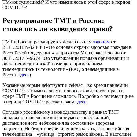
ТМ-консультацией? И что изменилось в этой сфере в период
COVID-19?
Регулирование ТМТ в России:
сложилось ли «ковидное» право?
ТМТ в России регулируется Федеральным
законом
от
21.11.2011 №323-ФЗ «Об основах охраны здоровья граждан в
Российской Федерации» и приказом Минздрава России от
30.11.2017 №965н «Об утверждении порядка организации и
оказания медицинской помощи с применением
телемедицинских технологий» (FAQ о телемедицине в
России
здесь
).
Указанные нормы действуют и сейчас – во время пандемии
COVID-19. Иными словами, нового «ковидного» права в
сфере ТМТ в России не сложилось. Подробно о телемедицине
в период COVID-19 рассказываем
здесь
.
Согласно российскому законодательству в рамках ТМТ
возможно проведение консилиумов, консультаций,
дистанционного наблюдения за состоянием здоровья
пациента. Не будет преувеличением сказать, что российская
телемедицина – «узница» строгих рамок закона. В настоящее